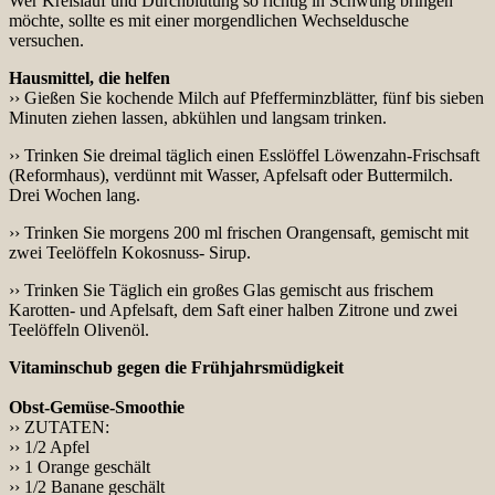
Wer Kreislauf und Durchblutung so richtig in Schwung bringen
möchte, sollte es mit einer morgendlichen Wechseldusche
versuchen.
Hausmittel, die helfen
›› Gießen Sie kochende Milch auf Pfefferminzblätter, fünf bis sieben
Minuten ziehen lassen, abkühlen und langsam trinken.
›› Trinken Sie dreimal täglich einen Esslöffel Löwenzahn-Frischsaft
(Reformhaus), verdünnt mit Wasser, Apfelsaft oder Buttermilch.
Drei Wochen lang.
›› Trinken Sie morgens 200 ml frischen Orangensaft, gemischt mit
zwei Teelöffeln Kokosnuss- Sirup.
›› Trinken Sie Täglich ein großes Glas gemischt aus frischem
Karotten- und Apfelsaft, dem Saft einer halben Zitrone und zwei
Teelöffeln Olivenöl.
Vitaminschub gegen die Frühjahrsmüdigkeit
Obst-Gemüse-Smoothie
›› ZUTATEN:
›› 1/2 Apfel
›› 1 Orange geschält
›› 1/2 Banane geschält