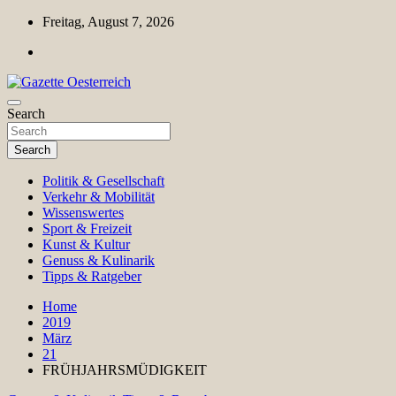
Skip
Freitag, August 7, 2026
to
content
Magazin für Freizeit, Politik, Kultur & Wissenschaft
Search
Gazette Oesterreich
Search
Politik & Gesellschaft
Verkehr & Mobilität
Wissenswertes
Sport & Freizeit
Kunst & Kultur
Genuss & Kulinarik
Tipps & Ratgeber
Home
2019
März
21
FRÜHJAHRSMÜDIGKEIT