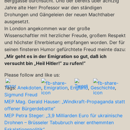
Berggasse durchsucht. Und der bereits über achtzig
Jahre alte Herr Professor war den ständigen
Drohungen und Gängeleien der neuen Machthaber
ausgesetzt.
In London angekommen war der große
Wissenschaftler mit herzlicher Freude, großem Respekt
und höchster Ehrerbietung empfangen worden. Der für
seinen finsteren Humor gefürchtete Freud meinte dazu:
„Mir geht es in der Emigration so gut, daß ich
versucht bin „Heil Hitler!“ zu rufen!“
Please follow and like us:
Tags:
Anekdoten
,
Emigration
,
England
,
Geschichte
,
Sigmund Freud
Beitragsnavigation
MEP Mag. Gerald Hauser: „Windkraft-Propaganda statt
offener Bürgerdebatte“
MEP Petra Steger: „3,9 Milliarden Euro für ukrainische
Drohnen – Brüsseler Tabubruch einer enthemmten
Eskalationspolitik“