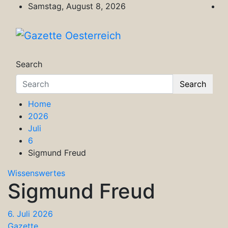
Skip
Samstag, August 8, 2026
to
content
Gazette Oesterreich
Magazin für Freizeit, Politik, Kultur & Wisse
Search
Search
Home
2026
Juli
6
Sigmund Freud
Wissenswertes
Sigmund Freud
6. Juli 2026
Gazette