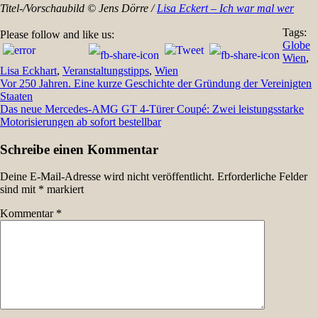
Titel-/Vorschaubild © Jens Dörre /
Lisa Eckert – Ich war mal wer
Tags:
Please follow and like us:
Globe
Wien
,
Lisa Eckhart
,
Veranstaltungstipps
,
Wien
Beitragsnavigation
Vor 250 Jahren. Eine kurze Geschichte der Gründung der Vereinigten
Staaten
Das neue Mercedes-AMG GT 4-Türer Coupé: Zwei leistungsstarke
Motorisierungen ab sofort bestellbar
Schreibe einen Kommentar
Deine E-Mail-Adresse wird nicht veröffentlicht.
Erforderliche Felder
sind mit
*
markiert
Kommentar
*