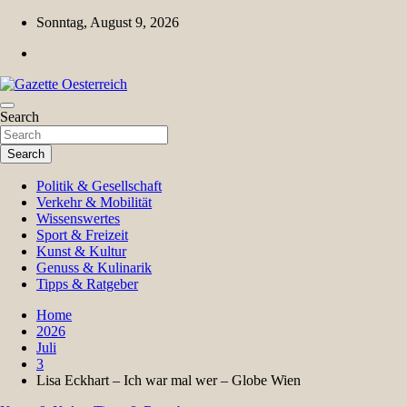
Skip
Sonntag, August 9, 2026
to
content
Magazin für Freizeit, Politik, Kultur & Wissenschaft
Search
Gazette Oesterreich
Search
Politik & Gesellschaft
Verkehr & Mobilität
Wissenswertes
Sport & Freizeit
Kunst & Kultur
Genuss & Kulinarik
Tipps & Ratgeber
Home
2026
Juli
3
Lisa Eckhart – Ich war mal wer – Globe Wien