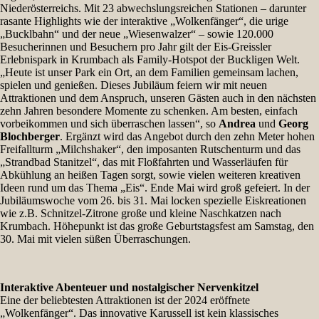
Niederösterreichs. Mit 23 abwechslungsreichen Stationen – darunter
rasante Highlights wie der interaktive „Wolkenfänger“, die urige
„Bucklbahn“ und der neue „Wiesenwalzer“ – sowie 120.000
Besucherinnen und Besuchern pro Jahr gilt der Eis-Greissler
Erlebnispark in Krumbach als Family-Hotspot der Buckligen Welt.
„Heute ist unser Park ein Ort, an dem Familien gemeinsam lachen,
spielen und genießen. Dieses Jubiläum feiern wir mit neuen
Attraktionen und dem Anspruch, unseren Gästen auch in den nächsten
zehn Jahren besondere Momente zu schenken. Am besten, einfach
vorbeikommen und sich überraschen lassen“, so
Andrea
und
Georg
Blochberger
. Ergänzt wird das Angebot durch den zehn Meter hohen
Freifallturm „Milchshaker“, den imposanten Rutschenturm und das
„Strandbad Stanitzel“, das mit Floßfahrten und Wasserläufen für
Abkühlung an heißen Tagen sorgt, sowie vielen weiteren kreativen
Ideen rund um das Thema „Eis“. Ende Mai wird groß gefeiert. In der
Jubiläumswoche vom 26. bis 31. Mai locken spezielle Eiskreationen
wie z.B. Schnitzel-Zitrone große und kleine Naschkatzen nach
Krumbach. Höhepunkt ist das große Geburtstagsfest am Samstag, den
30. Mai mit vielen süßen Überraschungen.
Interaktive Abenteuer und nostalgischer Nervenkitzel
Eine der beliebtesten Attraktionen ist der 2024 eröffnete
„Wolkenfänger“. Das innovative Karussell ist kein klassisches