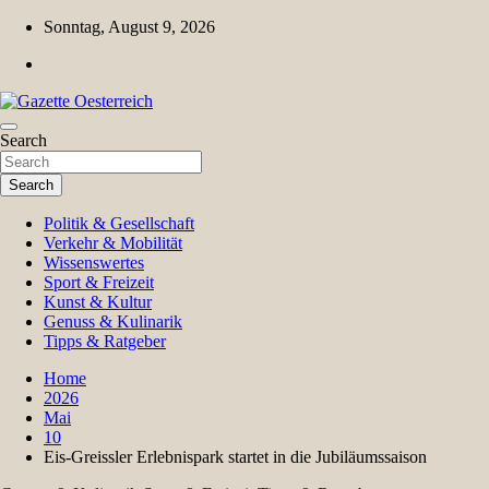
Skip
Sonntag, August 9, 2026
to
content
Magazin für Freizeit, Politik, Kultur & Wissenschaft
Search
Gazette Oesterreich
Search
Politik & Gesellschaft
Verkehr & Mobilität
Wissenswertes
Sport & Freizeit
Kunst & Kultur
Genuss & Kulinarik
Tipps & Ratgeber
Home
2026
Mai
10
Eis-Greissler Erlebnispark startet in die Jubiläumssaison