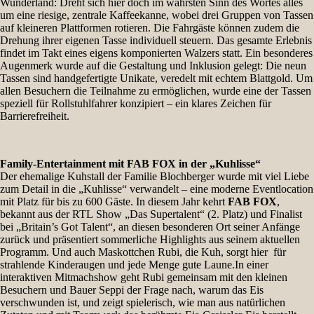
Wunderland: Dreht sich hier doch im wahrsten Sinn des Wortes alles
um eine riesige, zentrale Kaffeekanne, wobei drei Gruppen von Tassen
auf kleineren Plattformen rotieren. Die Fahrgäste können zudem die
Drehung ihrer eigenen Tasse individuell steuern. Das gesamte Erlebnis
findet im Takt eines eigens komponierten Walzers statt. Ein besonderes
Augenmerk wurde auf die Gestaltung und Inklusion gelegt: Die neun
Tassen sind handgefertigte Unikate, veredelt mit echtem Blattgold. Um
allen Besuchern die Teilnahme zu ermöglichen, wurde eine der Tassen
speziell für Rollstuhlfahrer konzipiert – ein klares Zeichen für
Barrierefreiheit.
Family-Entertainment mit FAB FOX in der „Kuhlisse“
Der ehemalige Kuhstall der Familie Blochberger wurde mit viel Liebe
zum Detail in die „Kuhlisse“ verwandelt – eine moderne Eventlocation
mit Platz für bis zu 600 Gäste. In diesem Jahr kehrt
FAB FOX
,
bekannt aus der RTL Show „Das Supertalent“ (2. Platz) und Finalist
bei „Britain’s Got Talent“, an diesen besonderen Ort seiner Anfänge
zurück und präsentiert sommerliche Highlights aus seinem aktuellen
Programm. Und auch Maskottchen Rubi, die Kuh, sorgt hier für
strahlende Kinderaugen und jede Menge gute Laune.In einer
interaktiven Mitmachshow geht Rubi gemeinsam mit den kleinen
Besuchern und Bauer Seppi der Frage nach, warum das Eis
verschwunden ist, und zeigt spielerisch, wie man aus natürlichen