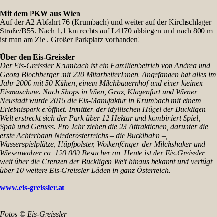
Mit dem PKW aus Wien
Auf der A2 Abfahrt 76 (Krumbach) und weiter auf der Kirchschlager
Straße/B55. Nach 1,1 km rechts auf L4170 abbiegen und nach 800 m
ist man am Ziel. Großer Parkplatz vorhanden!
Über den Eis-Greissler
Der Eis-Greissler Krumbach ist ein Familienbetrieb von Andrea und
Georg Blochberger mit 220 MitarbeiterInnen. Angefangen hat alles im
Jahr 2000 mit 50 Kühen, einem Milchbauernhof und einer kleinen
Eismaschine. Nach Shops in Wien, Graz, Klagenfurt und Wiener
Neustadt wurde 2016 die Eis-Manufaktur in Krumbach mit einem
Erlebnispark eröffnet. Inmitten der idyllischen Hügel der Buckligen
Welt erstreckt sich der Park über 12 Hektar und kombiniert Spiel,
Spaß und Genuss. Pro Jahr ziehen die 23 Attraktionen, darunter die
erste Achterbahn Niederösterreichs – die Bucklbahn –,
Wasserspielplätze, Hüpfpolster, Wolkenfänger, der Milchshaker und
Wiesenwalzer ca. 120.000 Besucher an. Heute ist der Eis-Greissler
weit über die Grenzen der Buckligen Welt hinaus bekannt und verfügt
über 10 weitere Eis-Greissler Läden in ganz Österreich.
www.eis-greissler.at
Fotos © Eis-Greissler