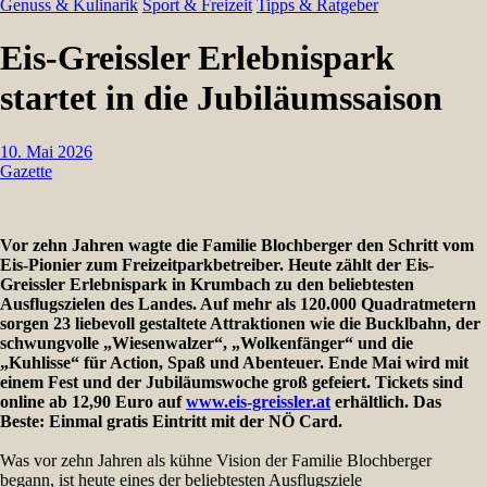
Genuss & Kulinarik
Sport & Freizeit
Tipps & Ratgeber
Eis-Greissler Erlebnispark
startet in die Jubiläumssaison
10. Mai 2026
Gazette
Vor zehn Jahren wagte die Familie Blochberger den Schritt vom
Eis-Pionier zum Freizeitparkbetreiber. Heute zählt der Eis-
Greissler Erlebnispark in Krumbach zu den beliebtesten
Ausflugszielen des Landes. Auf mehr als 120.000 Quadratmetern
sorgen 23 liebevoll gestaltete Attraktionen wie die Bucklbahn, der
schwungvolle „Wiesenwalzer“, „Wolkenfänger“ und die
„Kuhlisse“ für Action, Spaß und Abenteuer. Ende Mai wird mit
einem Fest und der Jubiläumswoche groß gefeiert. Tickets sind
online ab 12,90 Euro auf
www.eis-greissler.at
erhältlich. Das
Beste: Einmal gratis Eintritt mit der NÖ Card.
Was vor zehn Jahren als kühne Vision der Familie Blochberger
begann, ist heute eines der beliebtesten Ausflugsziele