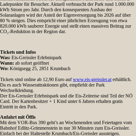
Ladepunkte für Besucher. Aktuell verbraucht der Park rund 1.000.000
kWh Strom pro Jahr. Durch den konsequenten Ausbau der
Solaranlagen wird der Anteil der Eigenversorgung bis 2026 auf über
80 % steigen. Dies entspricht einer jährlichen Erzeugung von etwa
820.000 kWh sauberer Energie und stellt einen massiven Beitrag zur
CO₂-Reduktion in der Region dar.
Tickets und Infos
Was:
Eis-Greissler Erlebnispark
Wann:
ab sofort geöffnet
Wo:
Königsegg 25, 2851 Krumbach
Tickets sind online ab 12,90 Euro auf
www.eis-greissler.at
erhältlich.
Da es auch Wasserattraktionen gibt, empfiehlt der Park
Wechselkleidung.
Der Eis-Greissler Erlebnispark und die Eis-Zeitreise sind Teil der NÖ
Card. Der Kartenbesitzer + 1 Kind unter 6 Jahren erhalten gratis
Eintritt in den Park.
Anfahrt mit Öffis
Mit dem VOR-Bus 390 geht’s an Wochenenden und Feiertagen vom
Bahnhof Edlitz-Grimmenstein in nur 30 Minuten zum Eis-Greissler.
Einfach bei der Haltestelle Krumbach/Eis-Greissler aussteigen.