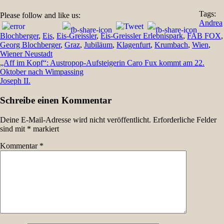
Tags:
Please follow and like us:
Andrea
Blochberger
,
Eis
,
Eis-Greissler
,
Eis-Greissler Erlebnispark
,
FAB FOX
,
Georg Blochberger
,
Graz
,
Jubiläum
,
Klagenfurt
,
Krumbach
,
Wien
,
Wiener Neustadt
Beitragsnavigation
„Aff im Kopf“: Austropop-Aufsteigerin Caro Fux kommt am 22.
Oktober nach Wimpassing
Joseph II.
Schreibe einen Kommentar
Deine E-Mail-Adresse wird nicht veröffentlicht.
Erforderliche Felder
sind mit
*
markiert
Kommentar
*