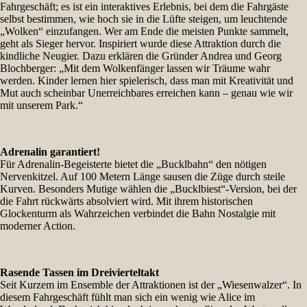
Fahrgeschäft; es ist ein interaktives Erlebnis, bei dem die Fahrgäste
selbst bestimmen, wie hoch sie in die Lüfte steigen, um leuchtende
„Wolken“ einzufangen. Wer am Ende die meisten Punkte sammelt,
geht als Sieger hervor. Inspiriert wurde diese Attraktion durch die
kindliche Neugier. Dazu erklären die Gründer Andrea und Georg
Blochberger: „Mit dem Wolkenfänger lassen wir Träume wahr
werden. Kinder lernen hier spielerisch, dass man mit Kreativität und
Mut auch scheinbar Unerreichbares erreichen kann – genau wie wir
mit unserem Park.“
Adrenalin garantiert!
Für Adrenalin-Begeisterte bietet die „Bucklbahn“ den nötigen
Nervenkitzel. Auf 100 Metern Länge sausen die Züge durch steile
Kurven. Besonders Mutige wählen die „Bucklbiest“-Version, bei der
die Fahrt rückwärts absolviert wird. Mit ihrem historischen
Glockenturm als Wahrzeichen verbindet die Bahn Nostalgie mit
moderner Action.
Rasende Tassen im Dreivierteltakt
Seit Kurzem im Ensemble der Attraktionen ist der „Wiesenwalzer“. In
diesem Fahrgeschäft fühlt man sich ein wenig wie Alice im