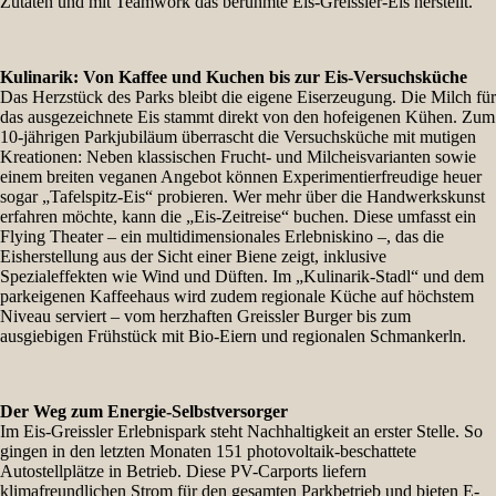
Zutaten und mit Teamwork das berühmte Eis-Greissler-Eis herstellt.
Kulinarik: Von Kaffee und Kuchen bis zur Eis-Versuchsküche
Das Herzstück des Parks bleibt die eigene Eiserzeugung. Die Milch für
das ausgezeichnete Eis stammt direkt von den hofeigenen Kühen. Zum
10-jährigen Parkjubiläum überrascht die Versuchsküche mit mutigen
Kreationen: Neben klassischen Frucht- und Milcheisvarianten sowie
einem breiten veganen Angebot können Experimentierfreudige heuer
sogar „Tafelspitz-Eis“ probieren. Wer mehr über die Handwerkskunst
erfahren möchte, kann die „Eis-Zeitreise“ buchen. Diese umfasst ein
Flying Theater – ein multidimensionales Erlebniskino –, das die
Eisherstellung aus der Sicht einer Biene zeigt, inklusive
Spezialeffekten wie Wind und Düften. Im „Kulinarik-Stadl“ und dem
parkeigenen Kaffeehaus wird zudem regionale Küche auf höchstem
Niveau serviert – vom herzhaften Greissler Burger bis zum
ausgiebigen Frühstück mit Bio-Eiern und regionalen Schmankerln.
Der Weg zum Energie-Selbstversorger
Im Eis-Greissler Erlebnispark steht Nachhaltigkeit an erster Stelle. So
gingen in den letzten Monaten 151 photovoltaik-beschattete
Autostellplätze in Betrieb. Diese PV-Carports liefern
klimafreundlichen Strom für den gesamten Parkbetrieb und bieten E-