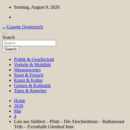
Skip
Sonntag, August 9, 2026
to
content
Magazin für Freizeit, Politik, Kultur & Wissenschaft
Search
Gazette Oesterreich
Search
Politik & Gesellschaft
Verkehr & Mobilität
Wissenswertes
Sport & Freizeit
Kunst & Kultur
Genuss & Kulinarik
Tipps & Ratgeber
Home
2026
Mai
4
Luis aus Südtirol – Pfiati – Die Abschiedstour – Rathaussaal
Telfs – Eventhalle Glenthof Imst