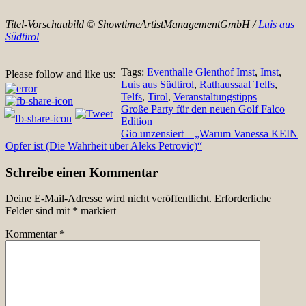
Titel-Vorschaubild © ShowtimeArtistManagementGmbH /
Luis aus
Südtirol
Tags:
Eventhalle Glenthof Imst
,
Imst
,
Please follow and like us:
Luis aus Südtirol
,
Rathaussaal Telfs
,
Telfs
,
Tirol
,
Veranstaltungstipps
Beitragsnavigation
Große Party für den neuen Golf Falco
Edition
Gio unzensiert – „Warum Vanessa KEIN
Opfer ist (Die Wahrheit über Aleks Petrovic)“
Schreibe einen Kommentar
Deine E-Mail-Adresse wird nicht veröffentlicht.
Erforderliche
Felder sind mit
*
markiert
Kommentar
*