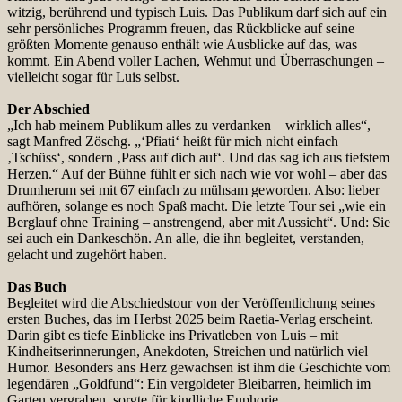
witzig, berührend und typisch Luis. Das Publikum darf sich auf ein
sehr persönliches Programm freuen, das Rückblicke auf seine
größten Momente genauso enthält wie Ausblicke auf das, was
kommt. Ein Abend voller Lachen, Wehmut und Überraschungen –
vielleicht sogar für Luis selbst.
Der Abschied
„Ich hab meinem Publikum alles zu verdanken – wirklich alles“,
sagt Manfred Zöschg. „‘Pfiati‘ heißt für mich nicht einfach
‚Tschüss‘, sondern ‚Pass auf dich auf‘. Und das sag ich aus tiefstem
Herzen.“ Auf der Bühne fühlt er sich nach wie vor wohl – aber das
Drumherum sei mit 67 einfach zu mühsam geworden. Also: lieber
aufhören, solange es noch Spaß macht. Die letzte Tour sei „wie ein
Berglauf ohne Training – anstrengend, aber mit Aussicht“. Und: Sie
sei auch ein Dankeschön. An alle, die ihn begleitet, verstanden,
gelacht und zugehört haben.
Das Buch
Begleitet wird die Abschiedstour von der Veröffentlichung seines
ersten Buches, das im Herbst 2025 beim Raetia-Verlag erscheint.
Darin gibt es tiefe Einblicke ins Privatleben von Luis – mit
Kindheitserinnerungen, Anekdoten, Streichen und natürlich viel
Humor. Besonders ans Herz gewachsen ist ihm die Geschichte vom
legendären „Goldfund“: Ein vergoldeter Bleibarren, heimlich im
Garten vergraben, sorgte für kindliche Euphorie,