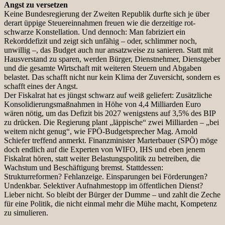
Angst zu versetzen
Keine Bundesregierung der Zweiten Republik durfte sich je über
derart üppige Steuereinnahmen freuen wie die derzeitige rot-
schwarze Konstellation. Und dennoch: Man fabriziert ein
Rekorddefizit und zeigt sich unfähig – oder, schlimmer noch,
unwillig –, das Budget auch nur ansatzweise zu sanieren. Statt mit
Hausverstand zu sparen, werden Bürger, Dienstnehmer, Dienstgeber
und die gesamte Wirtschaft mit weiteren Steuern und Abgaben
belastet. Das schafft nicht nur kein Klima der Zuversicht, sondern es
schafft eines der Angst.
Der Fiskalrat hat es jüngst schwarz auf weiß geliefert: Zusätzliche
Konsolidierungsmaßnahmen in Höhe von 4,4 Milliarden Euro
wären nötig, um das Defizit bis 2027 wenigstens auf 3,5% des BIP
zu drücken. Die Regierung plant „läppische“ zwei Milliarden – „bei
weitem nicht genug“, wie FPÖ-Budgetsprecher Mag. Arnold
Schiefer treffend anmerkt. Finanzminister Marterbauer (SPÖ) möge
doch endlich auf die Experten von WIFO, IHS und eben jenem
Fiskalrat hören, statt weiter Belastungspolitik zu betreiben, die
Wachstum und Beschäftigung bremst. Stattdessen:
Strukturreformen? Fehlanzeige. Einsparungen bei Förderungen?
Undenkbar. Selektiver Aufnahmestopp im öffentlichen Dienst?
Lieber nicht. So bleibt der Bürger der Dumme – und zahlt die Zeche
für eine Politik, die nicht einmal mehr die Mühe macht, Kompetenz
zu simulieren.