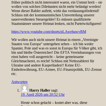
früher politisch nicht interessiert waren, ein Unmut breit – sie
wollen von solchen Dilettanten nicht mehr belästigt werden!
Wenn dieser Babler auftritt, wirkt das verdauungsfördernd!
Schluss mit der kommunistischen Umverteilung unserer
sauerverdienten Steuergelder! Es müssen qualifizierte
Staatsmänner unsere Heimat lenken, nicht Parteiwitzfiguren!
https://www.youtube.com/shorts/pLAwebawvBM
Wir wollen auch nicht unsere Heimat in einem „Vereinigte
Staaten von Europa“ untergehen sehen – ich bin weder
Spanier, Pole und was es sonst in Europa für Völker gibt, ich
bin und bleibe Österreicher! Die EFTA Vereinbarungen von
einst haben voll ausgereicht – keine gemeinsame
Gleichmacherei, es reicht! Schluss mit Nettozahlerei für
Ukraine und andere Kasperliaden!! Keine EU-
Einheitswährung, EU-Armee, EU-Finanzpolitik, EU-Zensur
etc.
Antworten
Harry Haller
sagt:
19. April 2026 um 20:52 Uhr
Heute schon gelacht – kostet aber was, diese