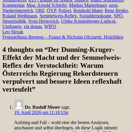
Kommentar
,
Mag. Arnold Schiefer
,
Markus Marterbauer
,
neos
,
Niederösterreich
,
ORF
,
ÖVP
,
Polizei
,
Reinhold Maier
,
Rene Benko
,
Roland Weißmann
,
Semmelweis-Reflex
,
Sozialdemokratie
,
SPÖ
,
Steuerpolitik
,
Sven Hergovich
,
Ulrike Königsberger-Ludwig
,
Umfragen
,
via donau
,
WIFO
Beitragsnavigation
Leo Slezak
Festspielhaus Bregenz – Franui & Nicholas Ofczarek: Holzfällen
4 thoughts on “
Der Dunning-Kruger-
Effekt der Macht und der Semmelweis-
Reflex der Verstocktheit: Warum
Österreichs Regierung Rekordsteuern
verpulvert und bessere Ideen reflexhaft
verteufelt
”
Dr. Rudolf Moser
sagt:
19. April 2026 um 11:18 Uhr
Aufstieg und Fall – wohl eine der besten Analysen,
anschauen und selbst überlegen, ob diese Logik stimmt: