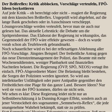
Der Beißreflex: Kritik abblocken, Vorschläge verteufeln, FPÖ-
Ideen boykottieren
Auf jede Kritik – ob berechtigt oder nicht – reagiert die Regierung
mit dem klassischen Beißreflex. Ungeprüft wird abgelehnt, auf die
lange Bank geschoben oder in Ausschüssen verschleppt.
Lösungsvorschläge werden verteufelt, bevor man sie auch nur
gelesen hat. Das aktuelle Lehrstück: die Debatte um die
Spritpreisbremse. Das Elaborat der Regierung ist wirkungslos, das
Gegenmodell der FPÖ wäre effektiv gewesen – doch es wurde
vorab schon als Teufelswerk gebrandmarkt.
Noch schauerlicher wird es bei der reflexartigen Ablehnung aller
FPÖ-Vorschläge. Jüngstes Beispiel: Der freiheitliche Antrag gegen
das neue Dienstzeitmanagement der Polizei, das Beamte mit mehr
Wochenenddiensten, weniger Planbarkeit und finanziellen
Nachteilen belastet. Die Regierung (ÖVP, SPÖ, NEOS) vertagt ihn
einfach. FPÖ-Abgeordneter Maier: Die Belastung bleibt bestehen,
die Sorgen der Polizisten werden ignoriert. So wird aus
intellektueller Unfähigkeit oder purer Antipathie gegenüber den
Freiheitlichen eine Plage für das ganze Land. Bessere Ideen? Nur
weil sie von der FPÖ kommen, dürfen sie nicht sein.
Wir sehen es klar: Diese Regierung leidet nicht nur an
Selbstüberschätzung à la Dunning-Kruger-Effekt, sondern auch an
jener Verstocktheit des sogenannten „Semmelweis-Reflex“, die jede
unangenehme Wahrheit bekämpft, statt sie zu prüfen.
Statt Semmelweis’ Hygiene-Erkenntnisse anzuerkennen, ließ man