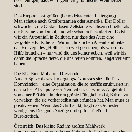
bescheinigen, dass wir eigentlich „moralische Weltmeister“
sind.
Das Empire lässt grüßen (beim dekadenten Untergang)
Man schaue nach Großbritannien oder Amerika. Der Dollar
schwächelt, die Obdachlosen-Zeltstädte wachsen schneller als
die Skyline von Dubai, und wir schauen fasziniert zu. Es ist
wie ein Autounfall in Zeitlupe, nur dass das Auto eine
vergoldete Kutsche ist. Wir im christlichen Abendland haben
das Konzept des „Helfens“ so weit getrieben, bis wir selbst
Hilfe brauchen – nur wird die uns keiner geben, weil wir bis
dahin die Sprache derer, die uns retten könnten, längst verlernt
haben.
Die EU: Eine Mafia mit Dresscode
An der Spitze dieses Untergangs-Expresses sitzt die EU-
Kommission – eine Organisation, die so mafiös strukturiert ist,
dass selbst Al Capone vor Neid erblassen würde. Angeführt
von einer Präsidentin, deren größte Fähigkeit es ist, Krisen zu
verwalten, die sie vorher selbst mit erfunden hat. Man muss es
positiv sehen: Wenn das Schiff sinkt, trägt das Orchester
wenigstens Designer-Anzüge und spricht fließend
Bürokratisch.
Österreich: Das kleine Rad im großen Mahlwerk
Und mitten drin unser schönes Österreich. Ein Land, so klein,