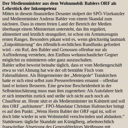
Der Medienminister aus dem Wohnmobil: Bablers ORF als
Lehrstück der Inkompetenz
Mitten in diesem finanziellen Desaster stolpert der SPÖ-Vizekanzler
und Medienminister Andreas Babler von einem Skandal zum
nächsten. Dass in einem freien Land der Bereich der Medien
überhaupt einem Ministerium untersteht, das ihn reguliert,
alimentiert und letztlich stranguliert, ist schon ein Armutszeugnis
ersten Ranges. Besonders pikant wird es, wenn gleichzeitig lautstark
„Entpolitisierung“ des öffentlich-rechtlichen Rundfunks gefordert
wird – ein Ruf, den Babler und Genossen offenbar nur als
Aufforderung verstehen, den Einfluss weltanschaulicher Gegner
möglichst zu minimieren oder ganz auszuschalten.
Babler selbst beweist beinahe täglich, dass er vom Mediengeschäft
etwa so viel Ahnung hat wie der oft bemühte Fisch vom
Fahrradfahren. Als Bürgermeister der „Metropole“ Traiskirchen
hatte er sich einst selbst zum Pressereferenten ernannt – offenbar
fand er keinen Besseren. Eine gewisse Bescheidenheit in der
Selbsteinschätzung muss man ihm zugestehen: Als Autofahrer hielt
er sich immerhin zurück und stellte sich nicht auch noch als
Chauffeur an. Heute sitzt er als Medienminister im Kabinett und soll
den ORF „aufräumen“. FPÖ-Mandatar Christian Hafenecker bringt
es auf den Punkt: „Wenn Herrn Babler der ORF egal ist, soll er
doch bitte wieder in sein Wohnmobil verschwinden und abdanken.“
Stattdessen: tägliche Skandale am Küniglberg, arbeitsrechtlich
fragwürdige Absetzung des Generaldirektors Weißmann mit