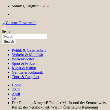
Skip
Sonntag, August 9, 2026
to
content
Magazin für Freizeit, Politik, Kultur & Wissenschaft
Search
Gazette Oesterreich
Search
Politik & Gesellschaft
Verkehr & Mobilität
Wissenswertes
Sport & Freizeit
Kunst & Kultur
Genuss & Kulinarik
Tipps & Ratgeber
Home
2026
April
19
Der Dunning-Kruger-Effekt der Macht und der Semmelweis-
Reflex der Verstocktheit: Warum Österreichs Regierung