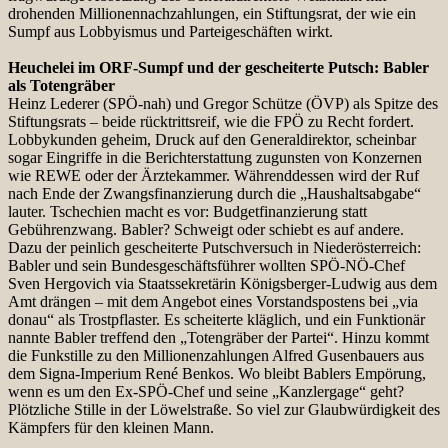
drohenden Millionennachzahlungen, ein Stiftungsrat, der wie ein
Sumpf aus Lobbyismus und Parteigeschäften wirkt.
Heuchelei im ORF-Sumpf und der gescheiterte Putsch: Babler
als Totengräber
Heinz Lederer (SPÖ-nah) und Gregor Schütze (ÖVP) als Spitze des
Stiftungsrats – beide rücktrittsreif, wie die FPÖ zu Recht fordert.
Lobbykunden geheim, Druck auf den Generaldirektor, scheinbar
sogar Eingriffe in die Berichterstattung zugunsten von Konzernen
wie REWE oder der Ärztekammer. Währenddessen wird der Ruf
nach Ende der Zwangsfinanzierung durch die „Haushaltsabgabe“
lauter. Tschechien macht es vor: Budgetfinanzierung statt
Gebührenzwang. Babler? Schweigt oder schiebt es auf andere.
Dazu der peinlich gescheiterte Putschversuch in Niederösterreich:
Babler und sein Bundesgeschäftsführer wollten SPÖ-NÖ-Chef
Sven Hergovich via Staatssekretärin Königsberger-Ludwig aus dem
Amt drängen – mit dem Angebot eines Vorstandspostens bei „via
donau“ als Trostpflaster. Es scheiterte kläglich, und ein Funktionär
nannte Babler treffend den „Totengräber der Partei“. Hinzu kommt
die Funkstille zu den Millionenzahlungen Alfred Gusenbauers aus
dem Signa-Imperium René Benkos. Wo bleibt Bablers Empörung,
wenn es um den Ex-SPÖ-Chef und seine „Kanzlergage“ geht?
Plötzliche Stille in der Löwelstraße. So viel zur Glaubwürdigkeit des
Kämpfers für den kleinen Mann.