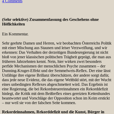
4 Comments
(Sehr selektive) Zusammenfassung des Geschehens ohne
Höflichkeiten
Ein Kommentar.
Sehr geehrte Damen und Herren, wir beobachten Österreichs Politik
mit einer Mischung aus Staunen und leiser Verzweiflung, und wir
erkennen: Das Verhalten der derzeitigen Bundesregierung ist nicht
bloß von jener klassischen politischen Trägheit geprägt, die man aus
früheren Jahrzehnten kennt. Nein, hier wirken zwei besonders
perfide Mechanismen der menschlichen Psyche zusammen – der
Dunning-Kruger-Effekt und der Semmelweis-Reflex. Der eine lässt
Unfähige ihre eigene Brillanz überschätzen, der andere sorgt dafür,
dass jede neue Evidenz, die das eigene Weltbild stört, mit der Wucht
eines unbedingten Reflexes abgeschmettert wird. Das Ergebnis ist
eine Regierung, die bei Rekordsteuereinnahmen ein Rekorddefizit
hinlegt, die Kritik mit dem Beißreflex eines gereizten Kettenhundes
beantwortet und Vorschläge der Opposition schon im Keim erstickt
– nur weil sie von der falschen Seite kommen.
Rekordeinnahmen, Rekorddefizit und die Kunst, Bürger in