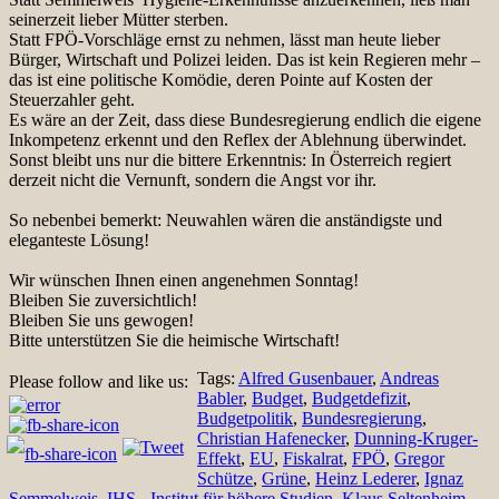
seinerzeit lieber Mütter sterben.
Statt FPÖ-Vorschläge ernst zu nehmen, lässt man heute lieber
Bürger, Wirtschaft und Polizei leiden. Das ist kein Regieren mehr –
das ist eine politische Komödie, deren Pointe auf Kosten der
Steuerzahler geht.
Es wäre an der Zeit, dass diese Bundesregierung endlich die eigene
Inkompetenz erkennt und den Reflex der Ablehnung überwindet.
Sonst bleibt uns nur die bittere Erkenntnis: In Österreich regiert
derzeit nicht die Vernunft, sondern die Angst vor ihr.
So nebenbei bemerkt: Neuwahlen wären die anständigste und
eleganteste Lösung!
Wir wünschen Ihnen einen angenehmen Sonntag!
Bleiben Sie zuversichtlich!
Bleiben Sie uns gewogen!
Bitte unterstützen Sie die heimische Wirtschaft!
Tags:
Alfred Gusenbauer
,
Andreas
Please follow and like us:
Babler
,
Budget
,
Budgetdefizit
,
Budgetpolitik
,
Bundesregierung
,
Christian Hafenecker
,
Dunning-Kruger-
Effekt
,
EU
,
Fiskalrat
,
FPÖ
,
Gregor
Schütze
,
Grüne
,
Heinz Lederer
,
Ignaz
Semmelweis
,
IHS - Institut für höhere Studien
,
Klaus Seltenheim
,