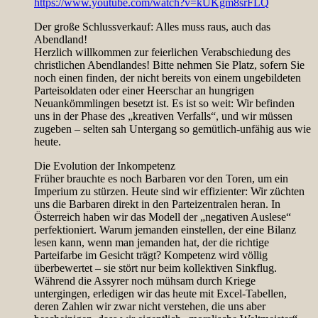
https://www.youtube.com/watch?v=kUKgm8srFLQ
Der große Schlussverkauf: Alles muss raus, auch das
Abendland!
Herzlich willkommen zur feierlichen Verabschiedung des
christlichen Abendlandes! Bitte nehmen Sie Platz, sofern Sie
noch einen finden, der nicht bereits von einem ungebildeten
Parteisoldaten oder einer Heerschar an hungrigen
Neuankömmlingen besetzt ist. Es ist so weit: Wir befinden
uns in der Phase des „kreativen Verfalls“, und wir müssen
zugeben – selten sah Untergang so gemütlich-unfähig aus wie
heute.
Die Evolution der Inkompetenz
Früher brauchte es noch Barbaren vor den Toren, um ein
Imperium zu stürzen. Heute sind wir effizienter: Wir züchten
uns die Barbaren direkt in den Parteizentralen heran. In
Österreich haben wir das Modell der „negativen Auslese“
perfektioniert. Warum jemanden einstellen, der eine Bilanz
lesen kann, wenn man jemanden hat, der die richtige
Parteifarbe im Gesicht trägt? Kompetenz wird völlig
überbewertet – sie stört nur beim kollektiven Sinkflug.
Während die Assyrer noch mühsam durch Kriege
untergingen, erledigen wir das heute mit Excel-Tabellen,
deren Zahlen wir zwar nicht verstehen, die uns aber