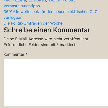
Paul Pizzera
,
St. Pölten
,
VAZ St. Pölten
,
Veranstaltungstipps
Beitragsnavigation
360°-Umweltcheck für den neuen elektrischen GLC
verfügbar
Die Politik-Umfragen der Woche
Schreibe einen Kommentar
Deine E-Mail-Adresse wird nicht veröffentlicht.
Erforderliche Felder sind mit
*
markiert
Kommentar
*