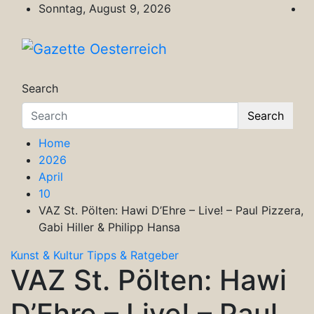
Skip
Sonntag, August 9, 2026
to
content
Gazette Oesterreich
Magazin für Freizeit, Politik, Kultur & Wisse
Search
Search
Home
2026
April
10
VAZ St. Pölten: Hawi D’Ehre – Live! – Paul Pizzera,
Gabi Hiller & Philipp Hansa
Kunst & Kultur
Tipps & Ratgeber
VAZ St. Pölten: Hawi
D’Ehre – Live! – Paul