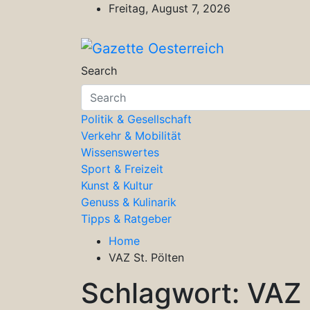
Skip
Freitag, August 7, 2026
to
content
Gazette Oesterreich
Magazin für Freizeit, Politik, Kultu
Search
Politik & Gesellschaft
Verkehr & Mobilität
Wissenswertes
Sport & Freizeit
Kunst & Kultur
Genuss & Kulinarik
Tipps & Ratgeber
Home
VAZ St. Pölten
Schlagwort:
VAZ 