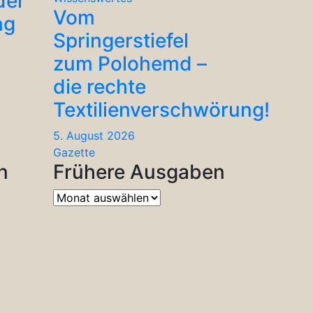
der
Vom
ng
Springerstiefel
zum Polohemd –
die rechte
Textilienverschwörung!
5. August 2026
Gazette
n
Frühere Ausgaben
Frühere
Ausgaben