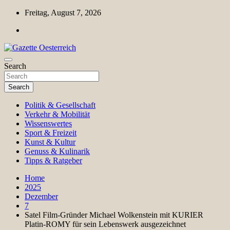
Skip
Freitag, August 7, 2026
to
content
Magazin für Freizeit, Politik, Kultur & Wissenschaft
Search
Gazette Oesterreich
Search
Politik & Gesellschaft
Verkehr & Mobilität
Wissenswertes
Sport & Freizeit
Kunst & Kultur
Genuss & Kulinarik
Tipps & Ratgeber
Home
2025
Dezember
7
Satel Film-Gründer Michael Wolkenstein mit KURIER
Platin-ROMY für sein Lebenswerk ausgezeichnet