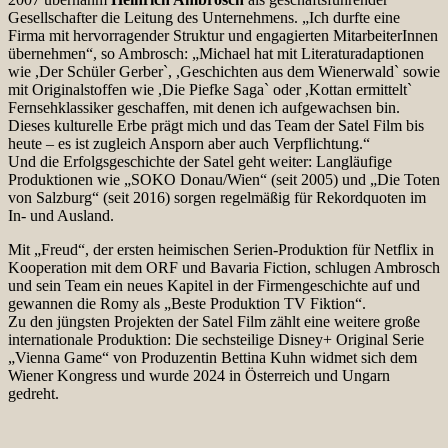
Gesellschafter die Leitung des Unternehmens. „Ich durfte eine
Firma mit hervorragender Struktur und engagierten MitarbeiterInnen
übernehmen“, so Ambrosch: „Michael hat mit Literaturadaptionen
wie ,Der Schüler Gerber`, ,Geschichten aus dem Wienerwald` sowie
mit Originalstoffen wie ,Die Piefke Saga` oder ,Kottan ermittelt`
Fernsehklassiker geschaffen, mit denen ich aufgewachsen bin.
Dieses kulturelle Erbe prägt mich und das Team der Satel Film bis
heute – es ist zugleich Ansporn aber auch Verpflichtung.“
Und die Erfolgsgeschichte der Satel geht weiter: Langläufige
Produktionen wie „SOKO Donau/Wien“ (seit 2005) und „Die Toten
von Salzburg“ (seit 2016) sorgen regelmäßig für Rekordquoten im
In- und Ausland.
Mit „Freud“, der ersten heimischen Serien-Produktion für Netflix in
Kooperation mit dem ORF und Bavaria Fiction, schlugen Ambrosch
und sein Team ein neues Kapitel in der Firmengeschichte auf und
gewannen die Romy als „Beste Produktion TV Fiktion“.
Zu den jüngsten Projekten der Satel Film zählt eine weitere große
internationale Produktion: Die sechsteilige Disney+ Original Serie
„Vienna Game“ von Produzentin Bettina Kuhn widmet sich dem
Wiener Kongress und wurde 2024 in Österreich und Ungarn
gedreht.