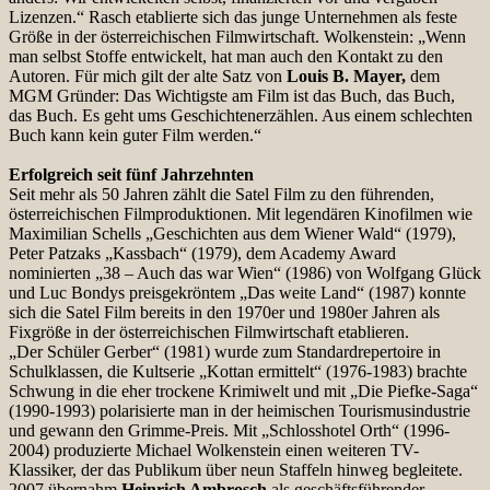
Lizenzen.“ Rasch etablierte sich das junge Unternehmen als feste
Größe in der österreichischen Filmwirtschaft. Wolkenstein: „Wenn
man selbst Stoffe entwickelt, hat man auch den Kontakt zu den
Autoren. Für mich gilt der alte Satz von
Louis B. Mayer,
dem
MGM Gründer: Das Wichtigste am Film ist das Buch, das Buch,
das Buch. Es geht ums Geschichtenerzählen. Aus einem schlechten
Buch kann kein guter Film werden.“
Erfolgreich seit fünf Jahrzehnten
Seit mehr als 50 Jahren zählt die Satel Film zu den führenden,
österreichischen Filmproduktionen. Mit legendären Kinofilmen wie
Maximilian Schells „Geschichten aus dem Wiener Wald“ (1979),
Peter Patzaks „Kassbach“ (1979), dem Academy Award
nominierten „38 – Auch das war Wien“ (1986) von Wolfgang Glück
und Luc Bondys preisgekröntem „Das weite Land“ (1987) konnte
sich die Satel Film bereits in den 1970er und 1980er Jahren als
Fixgröße in der österreichischen Filmwirtschaft etablieren.
„Der Schüler Gerber“ (1981) wurde zum Standardrepertoire in
Schulklassen, die Kultserie „Kottan ermittelt“ (1976-1983) brachte
Schwung in die eher trockene Krimiwelt und mit „Die Piefke-Saga“
(1990-1993) polarisierte man in der heimischen Tourismusindustrie
und gewann den Grimme-Preis. Mit „Schlosshotel Orth“ (1996-
2004) produzierte Michael Wolkenstein einen weiteren TV-
Klassiker, der das Publikum über neun Staffeln hinweg begleitete.
2007 übernahm
Heinrich Ambrosch
als geschäftsführender