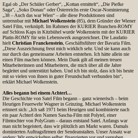
Egal ob „Der Schüler Gerber“, „Kottan ermittelt“, „Die Piefke
Saga“, „Soko Donau“ oder Österreichs erste Oscar-Nominierung
„38 – Auch das war Wien“ – alle diese Produktionen sind
untrennbar mit
Michael Wolkenstein
(85), dem Gründer der Wiener
Satel Film, verknüpft. Im Rahmen der KURIER Branchen-ROMY
auf Schloss Kaps in Kitzbühel wurde Wolkenstein mit der KURIER
Platin-ROMY für sein Lebenswerk ausgezeichnet. Die Laudatio
hielt
Christian Franckenstein
, Geschäftsführer der Bavaria Film.
„Diese Auszeichnung freut mich wirklich sehr. Und sie kann auch
nur durch das gemeinsame Arbeiten entstehen. Ich hätte allein nie
einen Film machen können. Mein Dank gilt all meinen treuen
Mitarbeiterinnen und Mitarbeitern, die mich über all die Jahre
begleitet und unterstützt haben. Und ich bin stolz, dass ich bis heute
mit so vielen von ihnen in guter Freundschaft verbunden bin“,
erklärt Michael Wolkenstein.
Alles begann bei einem Achterl…
Die Geschichte von Satel Film begann – ganz wienerisch – beim
Heurigen Feuerwehr Wagner in Grinzing. Michael Wolkenstein
erinnert sich: „Ich saß 1971 beim Heurigen und kombinierte nach
ein paar Achterl den Namen Sascha-Film mit Polytel, einer
Filmtochter von PolyGram – daraus entstand Satel. Anfangs war
man nicht begeistert, dass wir plötzlich am Markt waren. Damals
dominierten Auftragsfirmen der Sendeanstalten. Unser Ansatz war
anders: Wir entwickelten selbst, finanzierten vor und vergaben