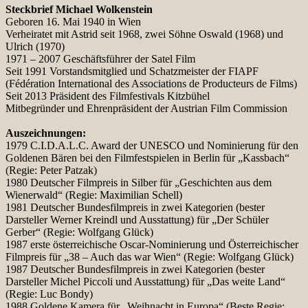
Steckbrief Michael Wolkenstein
Geboren 16. Mai 1940 in Wien
Verheiratet mit Astrid seit 1968, zwei Söhne Oswald (1968) und
Ulrich (1970)
1971 – 2007 Geschäftsführer der Satel Film
Seit 1991 Vorstandsmitglied und Schatzmeister der FIAPF
(Fédération International des Associations de Producteurs de Films)
Seit 2013 Präsident des Filmfestivals Kitzbühel
Mitbegründer und Ehrenpräsident der Austrian Film Commission
Auszeichnungen:
1979 C.I.D.A.L.C. Award der UNESCO und Nominierung für den
Goldenen Bären bei den Filmfestspielen in Berlin für „Kassbach“
(Regie: Peter Patzak)
1980 Deutscher Filmpreis in Silber für „Geschichten aus dem
Wienerwald“ (Regie: Maximilian Schell)
1981 Deutscher Bundesfilmpreis in zwei Kategorien (bester
Darsteller Werner Kreindl und Ausstattung) für „Der Schüler
Gerber“ (Regie: Wolfgang Glück)
1987 erste österreichische Oscar-Nominierung und Österreichischer
Filmpreis für „38 – Auch das war Wien“ (Regie: Wolfgang Glück)
1987 Deutscher Bundesfilmpreis in zwei Kategorien (bester
Darsteller Michel Piccoli und Ausstattung) für „Das weite Land“
(Regie: Luc Bondy)
1988 Goldene Kamera für „Weihnacht in Europa“ (Beste Regie: