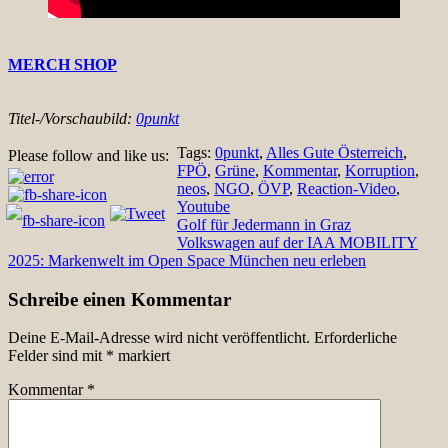
MERCH SHOP
Titel-/Vorschaubild:
0punkt
Tags:
0punkt
,
Alles Gute Österreich
,
Please follow and like us:
FPÖ
,
Grüne
,
Kommentar
,
Korruption
,
neos
,
NGO
,
ÖVP
,
Reaction-Video
,
Youtube
Beitragsnavigation
Golf für Jedermann in Graz
Volkswagen auf der IAA MOBILITY
2025: Markenwelt im Open Space München neu erleben
Schreibe einen Kommentar
Deine E-Mail-Adresse wird nicht veröffentlicht.
Erforderliche
Felder sind mit
*
markiert
Kommentar
*