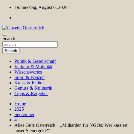
Skip
Donnerstag, August 6, 2026
to
content
Magazin für Freizeit, Politik, Kultur & Wissenschaft
Search
Gazette Oesterreich
Search
Politik & Gesellschaft
Verkehr & Mobilität
Wissenswertes
Sport & Freizeit
Kunst & Kultur
Genuss & Kulinarik
Tipps & Ratgeber
Home
2025
September
4
Alles Gute Österreich – „Milliarden für NGOs: Wer kassiert
unser Steuergeld?“