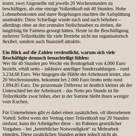
teurer, zwei Angestellte mit jeweils 20 Wochenstunden zu
beschäftigen, als eine einzige Vollzeitkraft mit 40 Stunden. Hohe
Lohnnebenkosten und starre Regelungen machten die Aufsplittung
unattraktiv. Diese Schieflage wurde nach und nach behoben –
allerdings ohne an den zentralen Stellschrauben zu drehen, die
langfristig für Fairness gesorgt hätten. Heute ist die Beschäftigung
mehrerer Teilzeitkräfte für viele Betriebe nicht nur organisatorisch
flexibel, sondern auch finanziell attraktiv.
Ein Blick auf die Zahlen verdeutlicht, warum sich viele
Beschäftigte dennoch benachteiligt fühlen:
Wer für 40 Stunden pro Woche ein Bruttogehalt von 4.000 Euro
bezieht, erhält netto – inklusive anteiliger Sonderzahlungen – rund
3.234,68 Euro. Wer hingegen die Hälfte der Arbeitszeit leistet, also
20 Wochenstunden, bekommt bei 2.000 Euro brutto netto rund
1.894,85 Euro. Die prozentuale Differenz ist deutlich kleiner als der
Unterschied bei der Arbeitszeit – das Netto pro Stunde ist für
Teilzeitkräfte zwar höher, aber in der Summe bleibt ihnen weniger
vom Kuchen.
Für Unternehmen gibt es dabei einen zusätzlichen, oft übersehenen
Vorteil: Selbst wenn der Vertrag einer Teilzeitkraft nur 20 Stunden
umfasst, kann der Arbeitgeber diese – im Rahmen gesetzlicher
Vorgaben – bei „betrieblicher Notwendigkeit“ zu Mehrarbeit
einteilen. Diese zusätzlichen Stunden gelten jedoch nicht als