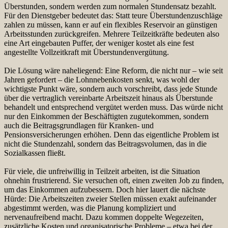
Überstunden, sondern werden zum normalen Stundensatz bezahlt.
Für den Dienstgeber bedeutet das: Statt teure Überstundenzuschläge
zahlen zu müssen, kann er auf ein flexibles Reservoir an günstigen
Arbeitsstunden zurückgreifen. Mehrere Teilzeitkräfte bedeuten also
eine Art eingebauten Puffer, der weniger kostet als eine fest
angestellte Vollzeitkraft mit Überstundenvergütung.
Die Lösung wäre naheliegend: Eine Reform, die nicht nur – wie seit
Jahren gefordert – die Lohnnebenkosten senkt, was wohl der
wichtigste Punkt wäre, sondern auch vorschreibt, dass jede Stunde
über die vertraglich vereinbarte Arbeitszeit hinaus als Überstunde
behandelt und entsprechend vergütet werden muss. Das würde nicht
nur den Einkommen der Beschäftigten zugutekommen, sondern
auch die Beitragsgrundlagen für Kranken- und
Pensionsversicherungen erhöhen. Denn das eigentliche Problem ist
nicht die Stundenzahl, sondern das Beitragsvolumen, das in die
Sozialkassen fließt.
Für viele, die unfreiwillig in Teilzeit arbeiten, ist die Situation
ohnehin frustrierend. Sie versuchen oft, einen zweiten Job zu finden,
um das Einkommen aufzubessern. Doch hier lauert die nächste
Hürde: Die Arbeitszeiten zweier Stellen müssen exakt aufeinander
abgestimmt werden, was die Planung kompliziert und
nervenaufreibend macht. Dazu kommen doppelte Wegezeiten,
zusätzliche Kosten und organisatorische Probleme – etwa bei der