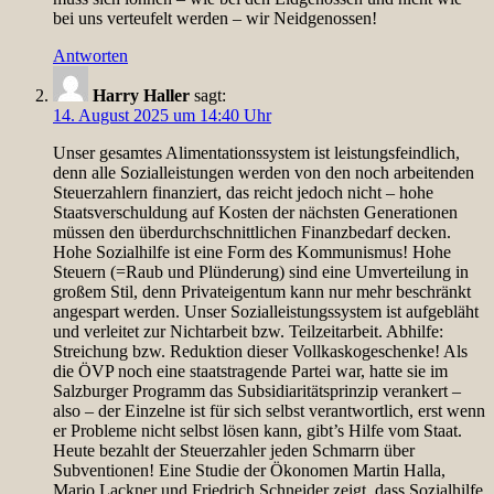
bei uns verteufelt werden – wir Neidgenossen!
Antworten
Harry Haller
sagt:
14. August 2025 um 14:40 Uhr
Unser gesamtes Alimentationssystem ist leistungsfeindlich,
denn alle Sozialleistungen werden von den noch arbeitenden
Steuerzahlern finanziert, das reicht jedoch nicht – hohe
Staatsverschuldung auf Kosten der nächsten Generationen
müssen den überdurchschnittlichen Finanzbedarf decken.
Hohe Sozialhilfe ist eine Form des Kommunismus! Hohe
Steuern (=Raub und Plünderung) sind eine Umverteilung in
großem Stil, denn Privateigentum kann nur mehr beschränkt
angespart werden. Unser Sozialleistungssystem ist aufgebläht
und verleitet zur Nichtarbeit bzw. Teilzeitarbeit. Abhilfe:
Streichung bzw. Reduktion dieser Vollkaskogeschenke! Als
die ÖVP noch eine staatstragende Partei war, hatte sie im
Salzburger Programm das Subsidiaritätsprinzip verankert –
also – der Einzelne ist für sich selbst verantwortlich, erst wenn
er Probleme nicht selbst lösen kann, gibt’s Hilfe vom Staat.
Heute bezahlt der Steuerzahler jeden Schmarrn über
Subventionen! Eine Studie der Ökonomen Martin Halla,
Mario Lackner und Friedrich Schneider zeigt, dass Sozialhilfe