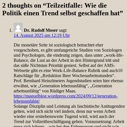
2 thoughts on “
Teilzeitfalle: Wie die
Politik einen Trend selbst geschaffen hat
”
Dr. Rudolf Moser
sagt:
14. August 2025 um 12:19 Uhr
Die monetäre Seite ist soziologisch betrachtet eher
vorgeschoben, es gibt umfangreiche Studien von Soziologen
und Psychologen, die eindeutig zeigen, dass unter „work-life-
Balance, die Lust an der Arbeit in den Hintergrund tritt und
das süße Nichtstun Priorität geniest. Selbst auf der AMS-
Webseite gibt es eine Work-Life-Balance Rubrik und auch10
Ratschläge für „Reduktion Ihrer Wochenarbeitsstunden“.
Prof. Bernhard Heinzlmeiers Jugendstudien seien hier ebenso
erwähnt, wie „Generation lebensunfähig“, „Generation
arbeitsunfähig“ von Rüdiger Maas.
https://maguelblog.wordpress.com/2024/09/12/generation-
lebensunfahig/
Solange Disziplin und Leistung als faschistische Antitugenden
gelten, wird sich nicht viel ändern, denn nur wenn Arbeit
wieder eine erstrebenswerte Tugend wird, wird auch der
Trend zur Vollzeitbeschäftigung gehen. Voraussetzung: Arbeit
muss sich lohnen – wie bei den Eidgenossen und nicht wie