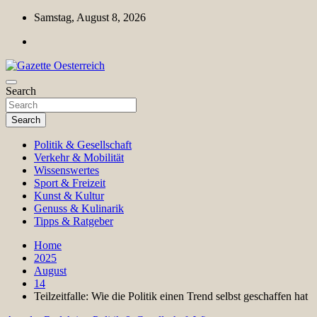
Skip
Samstag, August 8, 2026
to
content
Magazin für Freizeit, Politik, Kultur & Wissenschaft
Search
Gazette Oesterreich
Search
Politik & Gesellschaft
Verkehr & Mobilität
Wissenswertes
Sport & Freizeit
Kunst & Kultur
Genuss & Kulinarik
Tipps & Ratgeber
Home
2025
August
14
Teilzeitfalle: Wie die Politik einen Trend selbst geschaffen hat