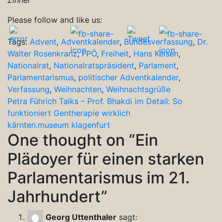
Please follow and like us:
Tags:
Advent
,
Adventkalender
,
Bundesverfassung
,
Dr.
Walter Rosenkranz
,
FPÖ
,
Freiheit
,
Hans Kelsen
,
Nationalrat
,
Nationalratspräsident
,
Parlament
,
Parlamentarismus
,
politischer Adventkalender
,
Verfassung
,
Weihnachten
,
Weihnachtsgrüße
Beitragsnavigation
Petra Führich Talks – Prof. Bhakdi im Detail: So
funktioniert Gentherapie wirklich
kärnten.museum klagenfurt
One thought on “
Ein
Plädoyer für einen starken
Parlamentarismus im 21.
Jahrhundert
”
Georg Uttenthaler
sagt: