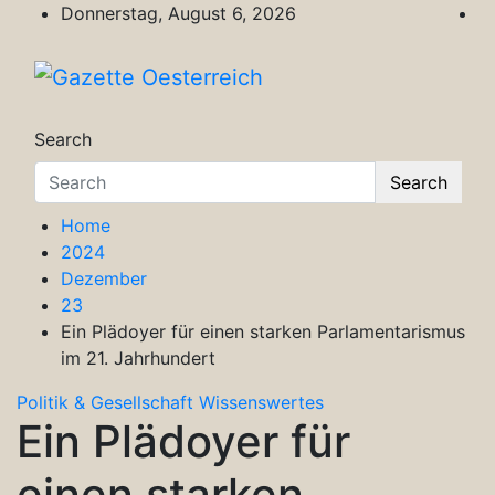
Skip
Donnerstag, August 6, 2026
to
content
Gazette Oesterreich
Magazin für Freizeit, Politik, Kultur & Wisse
Search
Search
Home
2024
Dezember
23
Ein Plädoyer für einen starken Parlamentarismus
im 21. Jahrhundert
Politik & Gesellschaft
Wissenswertes
Ein Plädoyer für
einen starken