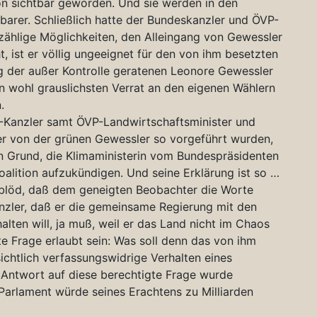
on sichtbar geworden. Und sie werden in den
arer. Schließlich hatte der Bundeskanzler und ÖVP-
zählige Möglichkeiten, den Alleingang von Gewessler
t, ist er völlig ungeeignet für den von ihm besetzten
g der außer Kontrolle geratenen Leonore Gewessler
en wohl grauslichsten Verrat an den eigenen Wählern
.
Kanzler samt ÖVP-Landwirtschaftsminister und
er von der grünen Gewessler so vorgeführt wurden,
n Grund, die Klimaministerin vom Bundespräsidenten
oalition aufzukündigen. Und seine Erklärung ist so …
 blöd, daß dem geneigten Beobachter die Worte
anzler, daß er die gemeinsame Regierung mit den
alten will, ja muß, weil er das Land nicht im Chaos
te Frage erlaubt sein: Was soll denn das von ihm
ichtlich verfassungswidrige Verhalten eines
e Antwort auf diese berechtigte Frage wurde
m Parlament würde seines Erachtens zu Milliarden