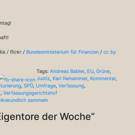
ntag!
aft!
a / flickr /
Bundesministerium für Finanzen
/
cc by
Tags:
Andreas Babler
,
EU
,
Grüne
,
Justiz
,
Karl Nehammer
,
Kommentar
,
turierung
,
SPÖ
,
Umfrage
,
Verfassung
,
t
,
Verfassungsgerichtshof
volkskundlich sammeln
Eigentore der Woche
”