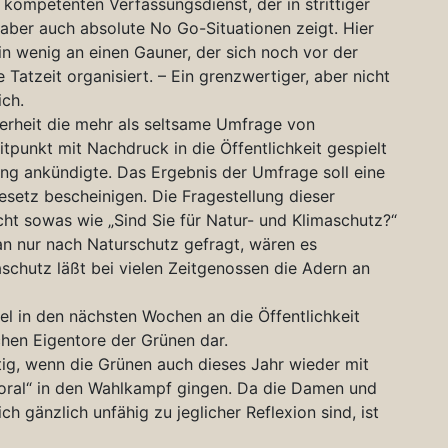
 kompetenten Verfassungsdienst, der in strittiger
 aber auch absolute No Go-Situationen zeigt. Hier
ein wenig an einen Gauner, der sich noch vor der
 Tatzeit organisiert. – Ein grenzwertiger, aber nicht
ich.
erheit die mehr als seltsame Umfrage von
tpunkt mit Nachdruck in die Öffentlichkeit gespielt
gang ankündigte. Das Ergebnis der Umfrage soll eine
etz bescheinigen. Die Fragestellung dieser
icht sowas wie „Sind Sie für Natur- und Klimaschutz?“
an nur nach Naturschutz gefragt, wären es
aschutz läßt bei vielen Zeitgenossen die Adern an
el in den nächsten Wochen an die Öffentlichkeit
hen Eigentore der Grünen dar.
g, wenn die Grünen auch dieses Jahr wieder mit
Moral“ in den Wahlkampf gingen. Da die Damen und
h gänzlich unfähig zu jeglicher Reflexion sind, ist