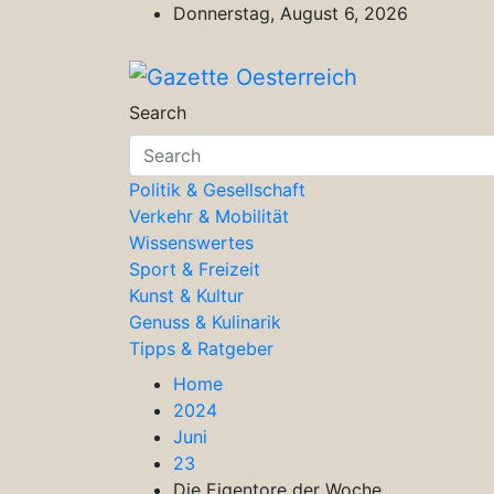
Skip
Donnerstag, August 6, 2026
to
content
Gazette Oesterreich
Magazin für Freizeit, Politik, Kultu
Search
Politik & Gesellschaft
Verkehr & Mobilität
Wissenswertes
Sport & Freizeit
Kunst & Kultur
Genuss & Kulinarik
Tipps & Ratgeber
Home
2024
Juni
23
Die Eigentore der Woche