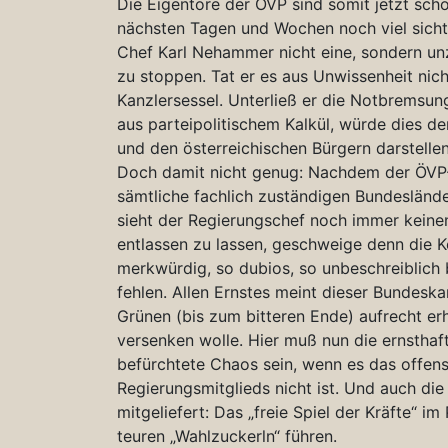
Die Eigentore der ÖVP sind somit jetzt sch
nächsten Tagen und Wochen noch viel sichtb
Chef Karl Nehammer nicht eine, sondern un
zu stoppen. Tat er es aus Unwissenheit nich
Kanzlersessel. Unterließ er die Notbremsun
aus parteipolitischem Kalkül, würde dies d
und den österreichischen Bürgern darstellen
Doch damit nicht genug: Nachdem der ÖVP-
sämtliche fachlich zuständigen Bundesländ
sieht der Regierungschef noch immer keine
entlassen zu lassen, geschweige denn die K
merkwürdig, so dubios, so unbeschreiblich
fehlen. Allen Ernstes meint dieser Bundesk
Grünen (bis zum bitteren Ende) aufrecht erh
versenken wolle. Hier muß nun die ernsthaf
befürchtete Chaos sein, wenn es das offens
Regierungsmitglieds nicht ist. Und auch di
mitgeliefert: Das „freie Spiel der Kräfte“ i
teuren „Wahlzuckerln“ führen.