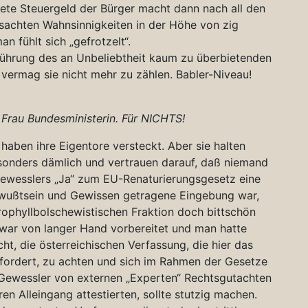
tete Steuergeld der Bürger macht dann nach all den
ursachten Wahnsinnigkeiten in der Höhe von zig
n fühlt sich „gefrotzelt“.
 Führung des an Unbeliebtheit kaum zu überbietenden
vermag sie nicht mehr zu zählen. Babler-Niveau!
 Frau Bundesministerin. Für NICHTS!
haben ihre Eigentore versteckt. Aber sie halten
sonders dämlich und vertrauen darauf, daß niemand
Gewesslers „Ja“ zum EU-Renaturierungsgesetz eine
ewußtsein und Gewissen getragene Eingebung war,
ophyllbolschewistischen Fraktion doch bittschön
 war von langer Hand vorbereitet und man hatte
ht, die österreichischen Verfassung, die hier das
fordert, zu achten und sich im Rahmen der Gesetze
Gewessler von externen „Experten“ Rechtsgutachten
hren Alleingang attestierten, sollte stutzig machen.