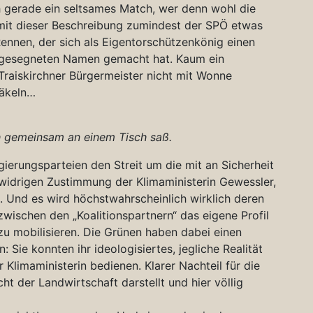
h gerade ein seltsames Match, wer denn wohl die
mit dieser Beschreibung zumindest der SPÖ etwas
 Rennen, der sich als Eigentorschützenkönig einen
 gesegneten Namen gemacht hat. Kaum ein
 Traiskirchner Bürgermeister nicht mit Wonne
räkeln…
ch gemeinsam an einem Tisch saß.
ierungsparteien den Streit um die mit an Sicherheit
widrigen Zustimmung der Klimaministerin Gewessler,
n. Und es wird höchstwahrscheinlich wirklich deren
 zwischen den „Koalitionspartnern“ das eigene Profil
u mobilisieren. Die Grünen haben dabei einen
: Sie konnten ihr ideologisiertes, jegliche Realität
 Klimaministerin bedienen. Klarer Nachteil für die
ht der Landwirtschaft darstellt und hier völlig