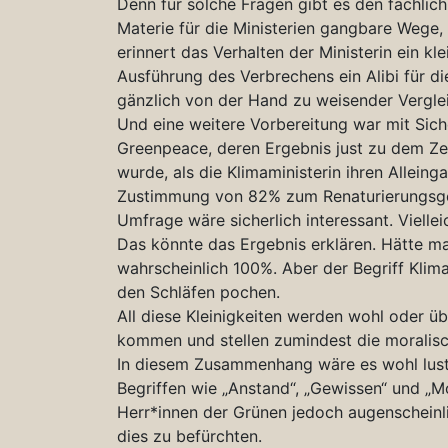
Denn für solche Fragen gibt es den fachlich
Materie für die Ministerien gangbare Wege,
erinnert das Verhalten der Ministerin ein kl
Ausführung des Verbrechens ein Alibi für die
gänzlich von der Hand zu weisender Vergle
Und eine weitere Vorbereitung war mit Sich
Greenpeace, deren Ergebnis just zu dem Zei
wurde, als die Klimaministerin ihren Allein
Zustimmung von 82% zum Renaturierungsges
Umfrage wäre sicherlich interessant. Vielle
Das könnte das Ergebnis erklären. Hätte m
wahrscheinlich 100%. Aber der Begriff Klim
den Schläfen pochen.
All diese Kleinigkeiten werden wohl oder üb
kommen und stellen zumindest die moralisc
In diesem Zusammenhang wäre es wohl lusti
Begriffen wie „Anstand“, „Gewissen“ und „
Herr*innen der Grünen jedoch augenscheinlic
dies zu befürchten.