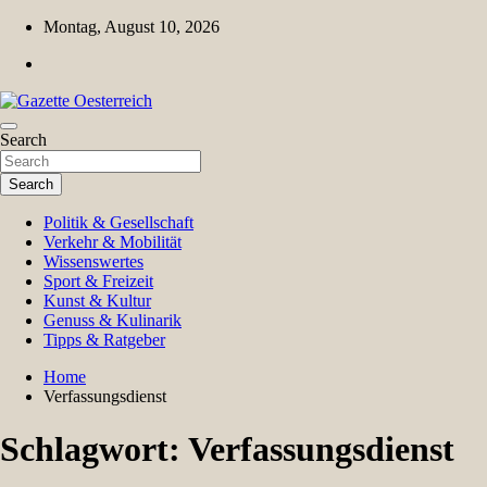
Skip
Montag, August 10, 2026
to
content
Magazin für Freizeit, Politik, Kultur & Wissenschaft
Search
Gazette Oesterreich
Search
Politik & Gesellschaft
Verkehr & Mobilität
Wissenswertes
Sport & Freizeit
Kunst & Kultur
Genuss & Kulinarik
Tipps & Ratgeber
Home
Verfassungsdienst
Schlagwort:
Verfassungsdienst