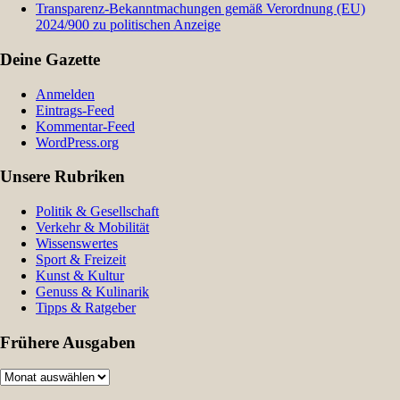
Transparenz-Bekanntmachungen gemäß Verordnung (EU)
2024/900 zu politischen Anzeige
Deine Gazette
Anmelden
Eintrags-Feed
Kommentar-Feed
WordPress.org
Unsere Rubriken
Politik & Gesellschaft
Verkehr & Mobilität
Wissenswertes
Sport & Freizeit
Kunst & Kultur
Genuss & Kulinarik
Tipps & Ratgeber
Frühere Ausgaben
Frühere
Ausgaben