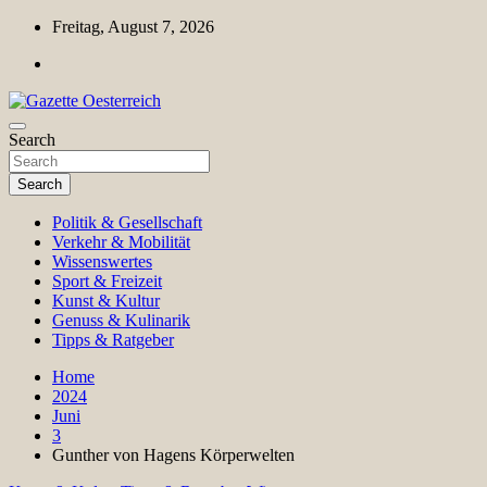
Skip
Freitag, August 7, 2026
to
content
Magazin für Freizeit, Politik, Kultur & Wissenschaft
Search
Gazette Oesterreich
Search
Politik & Gesellschaft
Verkehr & Mobilität
Wissenswertes
Sport & Freizeit
Kunst & Kultur
Genuss & Kulinarik
Tipps & Ratgeber
Home
2024
Juni
3
Gunther von Hagens Körperwelten