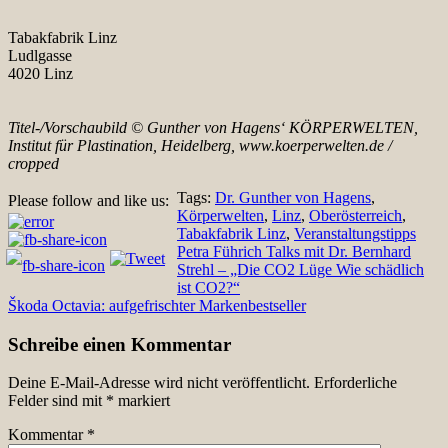
Tabakfabrik Linz
Ludlgasse
4020 Linz
Titel-/Vorschaubild © Gunther von Hagens‘ KÖRPERWELTEN,
Institut für Plastination, Heidelberg, www.koerperwelten.de /
cropped
Tags:
Dr. Gunther von Hagens
,
Please follow and like us:
Körperwelten
,
Linz
,
Oberösterreich
,
Tabakfabrik Linz
,
Veranstaltungstipps
Beitragsnavigation
Petra Führich Talks mit Dr. Bernhard
Strehl – „Die CO2 Lüge Wie schädlich
ist CO2?“
Škoda Octavia: aufgefrischter Markenbestseller
Schreibe einen Kommentar
Deine E-Mail-Adresse wird nicht veröffentlicht.
Erforderliche
Felder sind mit
*
markiert
Kommentar
*