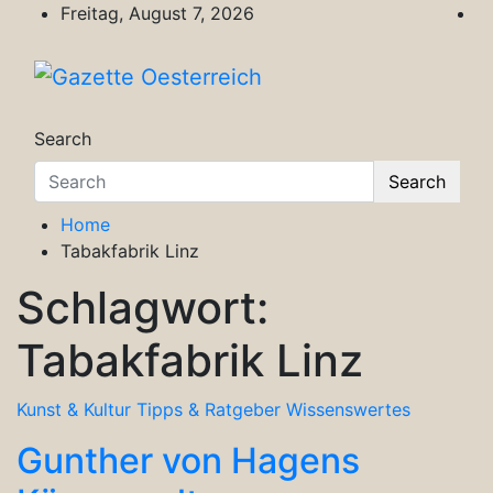
Skip
Freitag, August 7, 2026
to
content
Gazette Oesterreich
Magazin für Freizeit, Politik, Kultur & Wisse
Search
Search
Home
Tabakfabrik Linz
Schlagwort:
Tabakfabrik Linz
Kunst & Kultur
Tipps & Ratgeber
Wissenswertes
Gunther von Hagens