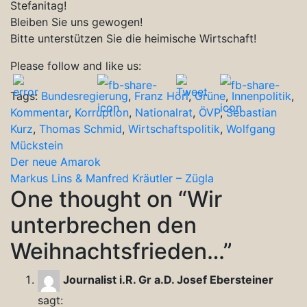
Stefanitag!
Bleiben Sie uns gewogen!
Bitte unterstützen Sie die heimische Wirtschaft!
Please follow and like us:
Tags:
Bundesregierung
,
Franz Hörl
,
Grüne
,
Innenpolitik
,
Kommentar
,
Korruption
,
Nationalrat
,
ÖVP
,
Sebastian
Kurz
,
Thomas Schmid
,
Wirtschaftspolitik
,
Wolfgang
Mückstein
Beitragsnavigation
Der neue Amarok
Markus Lins & Manfred Kräutler – Zügla
One thought on “
Wir
unterbrechen den
Weihnachtsfrieden…
”
Journalist i.R. Gr a.D. Josef Ebersteiner
sagt: