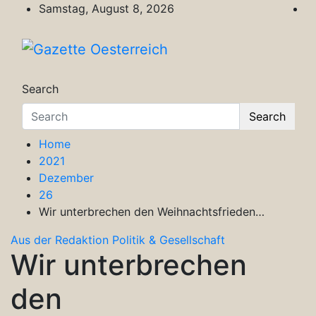
Skip
Samstag, August 8, 2026
to
content
Gazette Oesterreich
Magazin für Freizeit, Politik, Kultur & Wisse
Search
Search
Home
2021
Dezember
26
Wir unterbrechen den Weihnachtsfrieden…
Aus der Redaktion
Politik & Gesellschaft
Wir unterbrechen
den