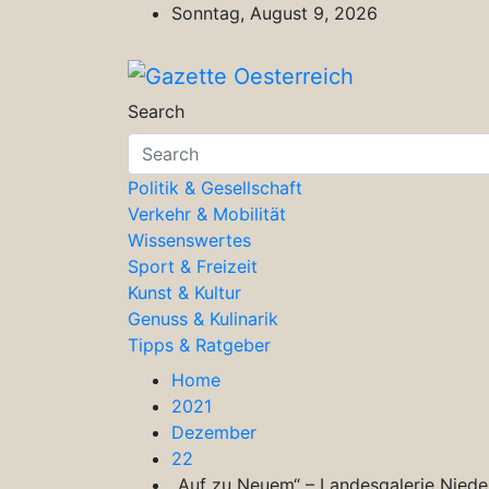
Skip
Sonntag, August 9, 2026
to
content
Gazette Oesterreich
Magazin für Freizeit, Politik, Kultu
Search
Politik & Gesellschaft
Verkehr & Mobilität
Wissenswertes
Sport & Freizeit
Kunst & Kultur
Genuss & Kulinarik
Tipps & Ratgeber
Home
2021
Dezember
22
„Auf zu Neuem“ – Landesgalerie Niede