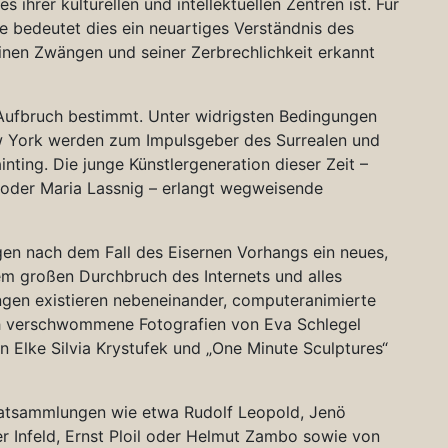
 ihrer kulturellen und intellektuellen Zentren ist. Für
e bedeutet dies ein neuartiges Verständnis des
einen Zwängen und seiner Zerbrechlichkeit erkannt
Aufbruch bestimmt. Unter widrigsten Bedingungen
w York werden zum Impulsgeber des Surrealen und
ting. Die junge Künstlergeneration dieser Zeit –
 oder Maria Lassnig – erlangt wegweisende
ngen nach dem Fall des Eisernen Vorhangs ein neues,
dem großen Durchbruch des Internets und alles
ngen existieren nebeneinander, computeranimierte
ch verschwommene Fotografien von Eva Schlegel
n Elke Silvia Krystufek und „One Minute Sculptures“
vatsammlungen wie etwa Rudolf Leopold, Jenö
r Infeld, Ernst Ploil oder Helmut Zambo sowie von