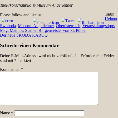
Titel-/Vorschaubild © Museum Angerlehner
Tags:
Please follow and like us:
Helmut
Swoboda
,
Museum Angerlehner
,
Oberösterreich
,
Veranstaltungstipps
Beitragsnavigation
Mag. Matthias Stadler, Bürgermeister von St. Pölten
Der neue ŠKODA KAROQ
Schreibe einen Kommentar
Deine E-Mail-Adresse wird nicht veröffentlicht.
Erforderliche Felder
sind mit
*
markiert
Kommentar
*
Name
*