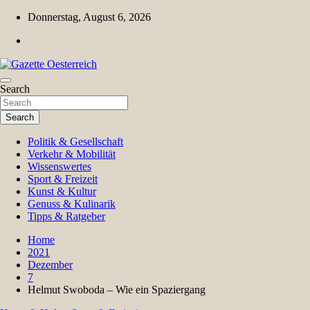
Skip
Donnerstag, August 6, 2026
to
content
Magazin für Freizeit, Politik, Kultur & Wissenschaft
Search
Gazette Oesterreich
Search
Politik & Gesellschaft
Verkehr & Mobilität
Wissenswertes
Sport & Freizeit
Kunst & Kultur
Genuss & Kulinarik
Tipps & Ratgeber
Home
2021
Dezember
7
Helmut Swoboda – Wie ein Spaziergang