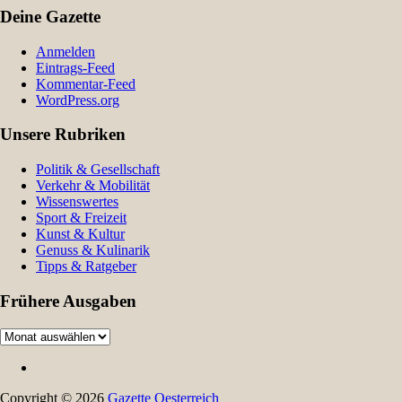
Deine Gazette
Anmelden
Eintrags-Feed
Kommentar-Feed
WordPress.org
Unsere Rubriken
Politik & Gesellschaft
Verkehr & Mobilität
Wissenswertes
Sport & Freizeit
Kunst & Kultur
Genuss & Kulinarik
Tipps & Ratgeber
Frühere Ausgaben
Frühere
Ausgaben
Copyright © 2026
Gazette Oesterreich