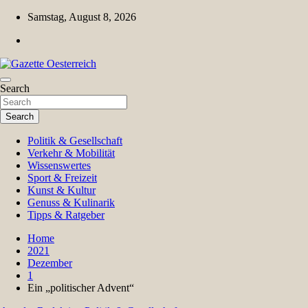
Skip
Samstag, August 8, 2026
to
content
Magazin für Freizeit, Politik, Kultur & Wissenschaft
Search
Gazette Oesterreich
Search
Politik & Gesellschaft
Verkehr & Mobilität
Wissenswertes
Sport & Freizeit
Kunst & Kultur
Genuss & Kulinarik
Tipps & Ratgeber
Home
2021
Dezember
1
Ein „politischer Advent“