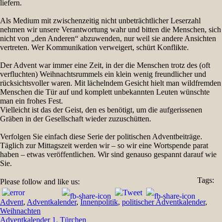
liefern.
Als Medium mit zwischenzeitig nicht unbeträchtlicher Leserzahl
nehmen wir unsere Verantwortung wahr und bitten die Menschen, sich
nicht von „den Anderen“ abzuwenden, nur weil sie andere Ansichten
vertreten. Wer Kommunikation verweigert, schürt Konflikte.
Der Advent war immer eine Zeit, in der die Menschen trotz des (oft
verfluchten) Weihnachtsrummels ein klein wenig freundlicher und
rücksichtsvoller waren. Mit lächelndem Gesicht hielt man wildfremden
Menschen die Tür auf und komplett unbekannten Leuten wünschte
man ein frohes Fest.
Vielleicht ist das der Geist, den es benötigt, um die aufgerissenen
Gräben in der Gesellschaft wieder zuzuschütten.
Verfolgen Sie einfach diese Serie der politischen Adventbeiträge.
Täglich zur Mittagszeit werden wir – so wir eine Wortspende parat
haben – etwas veröffentlichen. Wir sind genauso gespannt darauf wie
Sie.
Tags:
Please follow and like us:
Advent
,
Adventkalender
,
Innenpolitik
,
politischer Adventkalender
,
Weihnachten
Beitragsnavigation
Adventkalender 1. Türchen