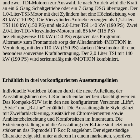
und zwei TDI-Motoren zur Auswahl. Je nach Antrieb wird die Kraft
an ein 6-Gang-Schaltgetriebe oder ein 7-Gang-DSG übertragen. Der
1,0-Liter-TSI-Motor mit drei Zylindern hat eine Höchstleistung von
81 kW (110 PS). Die Vierzylinder-Antriebe erzeugen als 1,5-Liter-
TSI 110 kW (150 PS) und als 2,0-Liter-TSI 140 kW (190 PS). Zwei
2,0-Liter-TDI-Vierzylinder-Motoren mit 85 kW (115 PS)
beziehungsweise 110 kW (150 PS) ergänzen das Programm.
Alternativ zum Frontantrieb sorgt der Allradantrieb 4MOTION in
Verbindung mit dem 110 kW (150 PS) starken Dieselmotor für eine
besonders souveräne Kraftübertragung. Der 2,0-Liter-TSI mit 140
kW (190 PS) wird serienmäßig mit 4MOTION kombiniert.
Erhältlich in drei vorkonfigurierten Ausstattungslinien
Individuelle Vorlieben können durch die neue Aufteilung der
Ausstattungslinien des T-Roc noch einfacher berücksichtigt werden.
Das Kompakt-SUV ist in den neu konfigurierten Versionen „Life“,
„Style“ und „R-Line“ erhältlich. Die Ausstattungslinie Style glänzt
mit Zweifarblackierung, zusätzlichen Chromelementen sowie
Ambientebeleuchtung und Komfortsitzen im Innenraum. Die
Exterieurgestaltung und die Ausstattung der R-Line sind jetzt noch
stärker an das Topmodell T-Roc R angelehnt. Der eigenständige
Charakter zeigt sich unter anderem in einem markanten, sportiven