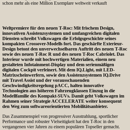
schon mehr als eine Million Exemplare weltweit verkauft
Weltpremiere für den neuen T-Roc: Mit frischem Design,
innovativen Assistenzsystemen und umfangreichen digitalen
Diensten schreibt Volkswagen die Erfolgsgeschichte seines
kompakten Crossover-Modells fort. Das geschärfte Exterieur-
Design betont den unverwechselbaren Auftritt des neuen T-Roc
sowie des neuen T-Roc R und des neuen T-Roc Cabriolet. Das
Interieur wurde mit hochwertigen Materialien, einem neu
gestalteten Infotainment-Display und dem serienmäßigen
digitalen Cockpit verfeinert. Mit dem IQ.Light, mit LED-
Matrixscheinwerfern, sowie den Assistenzsystemen IQ.Drive
mit Travel Assist und der vorausschauenden
Geschwindigkeitsregelung pACC, halten innovative
Technologien aus höheren Fahrzeugklassen Einzug in die
Modellfamilie des Kompakt-SUVs. Damit geht Volkswagen im
Rahmen seiner Strategie ACCELERATE weiter konsequent
den Weg zum softwareorientierten Mobilitätsanbieter.
Das Zusammenspiel von progressiver Ausstrahlung, sportlicher
Performance und robuster Vielseitigkeit hat den T-Roc in den
vergangenen vier Jahren zu einem populären Topseller gemacht.