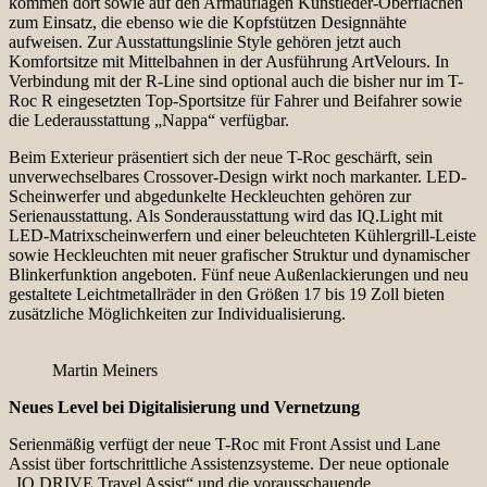
kommen dort sowie auf den Armauflagen Kunstleder-Oberflächen
zum Einsatz, die ebenso wie die Kopfstützen Designnähte
aufweisen. Zur Ausstattungslinie Style gehören jetzt auch
Komfortsitze mit Mittelbahnen in der Ausführung ArtVelours. In
Verbindung mit der R-Line sind optional auch die bisher nur im T-
Roc R eingesetzten Top-Sportsitze für Fahrer und Beifahrer sowie
die Lederausstattung „Nappa“ verfügbar.
Beim Exterieur präsentiert sich der neue T-Roc geschärft, sein
unverwechselbares Crossover-Design wirkt noch markanter. LED-
Scheinwerfer und abgedunkelte Heckleuchten gehören zur
Serienausstattung. Als Sonderausstattung wird das IQ.Light mit
LED-Matrixscheinwerfern und einer beleuchteten Kühlergrill-Leiste
sowie Heckleuchten mit neuer grafischer Struktur und dynamischer
Blinkerfunktion angeboten. Fünf neue Außenlackierungen und neu
gestaltete Leichtmetallräder in den Größen 17 bis 19 Zoll bieten
zusätzliche Möglichkeiten zur Individualisierung.
Martin Meiners
Neues Level bei Digitalisierung und Vernetzung
Serienmäßig verfügt der neue T-Roc mit Front Assist und Lane
Assist über fortschrittliche Assistenzsysteme. Der neue optionale
„IQ.DRIVE Travel Assist“ und die vorausschauende