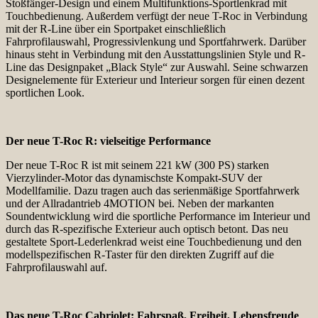
Stoßfänger-Design und einem Multifunktions-Sportlenkrad mit
Touchbedienung. Außerdem verfügt der neue T-Roc in Verbindung
mit der R-Line über ein Sportpaket einschließlich
Fahrprofilauswahl, Progressivlenkung und Sportfahrwerk. Darüber
hinaus steht in Verbindung mit den Ausstattungslinien Style und R-
Line das Designpaket „Black Style“ zur Auswahl. Seine schwarzen
Designelemente für Exterieur und Interieur sorgen für einen dezent
sportlichen Look.
Der neue T-Roc R: vielseitige Performance
Der neue T-Roc R ist mit seinem 221 kW (300 PS) starken
Vierzylinder-Motor das dynamischste Kompakt-SUV der
Modellfamilie. Dazu tragen auch das serienmäßige Sportfahrwerk
und der Allradantrieb 4MOTION bei. Neben der markanten
Soundentwicklung wird die sportliche Performance im Interieur und
durch das R-spezifische Exterieur auch optisch betont. Das neu
gestaltete Sport-Lederlenkrad weist eine Touchbedienung und den
modellspezifischen R-Taster für den direkten Zugriff auf die
Fahrprofilauswahl auf.
Das neue T-Roc Cabriolet: Fahrspaß, Freiheit, Lebensfreude