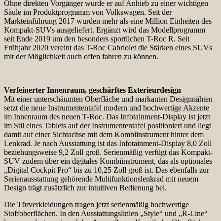
Ohne direkten Vorgänger wurde er auf Anhieb zu einer wichtigen
Säule im Produktprogramm von Volkswagen. Seit der
Markteinführung 2017 wurden mehr als eine Million Einheiten des
Kompakt-SUVs ausgeliefert. Ergänzt wird das Modellprogramm
seit Ende 2019 um den besonders sportlichen T-Roc R. Seit
Frühjahr 2020 vereint das T-Roc Cabriolet die Stärken eines SUVs
mit der Möglichkeit auch offen fahren zu können.
Verfeinerter Innenraum, geschärftes Exterieurdesign
Mit einer unterschäumten Oberfläche und markanten Designnähten
setzt die neue Instrumententafel modern und hochwertige Akzente
im Innenraum des neuen T-Roc. Das Infotainment-Display ist jetzt
im Stil eines Tablets auf der Instrumententafel positioniert und liegt
damit auf einer Sichtachse mit dem Kombiinstrument hinter dem
Lenkrad. Je nach Ausstattung ist das Infotainment-Display 8,0 Zoll
beziehungsweise 9,2 Zoll groß. Serienmäßig verfügt das Kompakt-
SUV zudem über ein digitales Kombiinstrument, das als optionales
„Digital Cockpit Pro“ bis zu 10,25 Zoll groß ist. Das ebenfalls zur
Serienausstattung gehörende Multifunktionslenkrad mit neuem
Design trägt zusätzlich zur intuitiven Bedienung bei.
Die Türverkleidungen tragen jetzt serienmäßig hochwertige
Stoffoberflächen. In den Ausstattungslinien „Style“ und „R-Line“