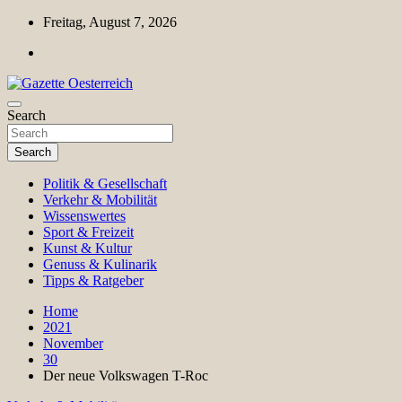
Skip
Freitag, August 7, 2026
to
content
Magazin für Freizeit, Politik, Kultur & Wissenschaft
Search
Gazette Oesterreich
Search
Politik & Gesellschaft
Verkehr & Mobilität
Wissenswertes
Sport & Freizeit
Kunst & Kultur
Genuss & Kulinarik
Tipps & Ratgeber
Home
2021
November
30
Der neue Volkswagen T-Roc