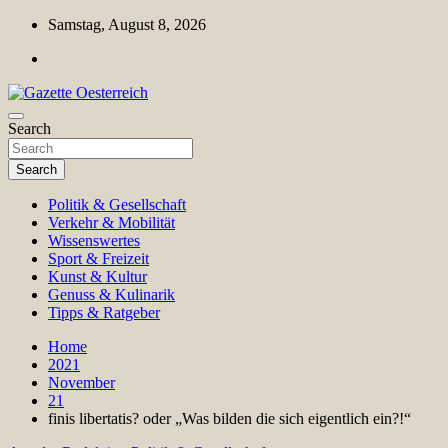
Skip
Samstag, August 8, 2026
to
content
Magazin für Freizeit, Politik, Kultur & Wissenschaft
Search
Gazette Oesterreich
Search
Politik & Gesellschaft
Verkehr & Mobilität
Wissenswertes
Sport & Freizeit
Kunst & Kultur
Genuss & Kulinarik
Tipps & Ratgeber
Home
2021
November
21
finis libertatis? oder „Was bilden die sich eigentlich ein?!“