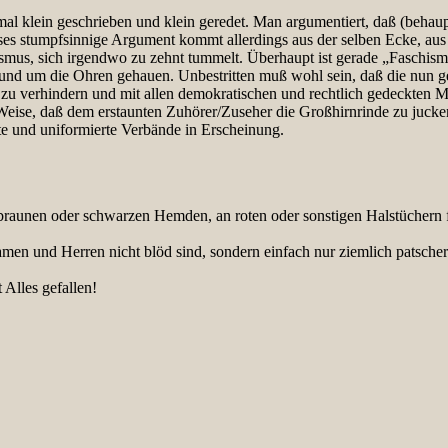
l klein geschrieben und klein geredet. Man argumentiert, daß (behaup
es stumpfsinnige Argument kommt allerdings aus der selben Ecke, aus
smus, sich irgendwo zu zehnt tummelt. Überhaupt ist gerade „Faschismu
d um die Ohren gehauen. Unbestritten muß wohl sein, daß die nun geset
 zu verhindern und mit allen demokratischen und rechtlich gedeckten M
Weise, daß dem erstaunten Zuhörer/Zuseher die Großhirnrinde zu jucken 
te und uniformierte Verbände in Erscheinung.
braunen oder schwarzen Hemden, an roten oder sonstigen Halstüchern f
men und Herren nicht blöd sind, sondern einfach nur ziemlich patschert
Alles gefallen!