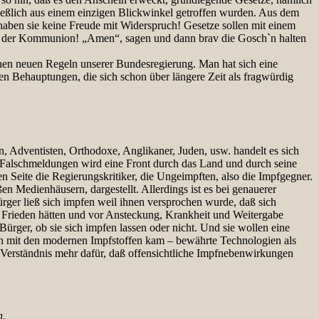
ließlich aus einem einzigen Blickwinkel getroffen wurden. Aus dem
haben sie keine Freude mit Widerspruch! Gesetze sollen mit einem
i der Kommunion! „Amen“, sagen und dann brav die Gosch`n halten
anen neuen Regeln unserer Bundesregierung. Man hat sich eine
en Behauptungen, die sich schon über längere Zeit als fragwürdig
, Adventisten, Orthodoxe, Anglikaner, Juden, usw. handelt es sich
n Falschmeldungen wird eine Front durch das Land und durch seine
 Seite die Regierungskritiker, die Ungeimpften, also die Impfgegner.
en Medienhäusern, dargestellt. Allerdings ist es bei genauerer
rger ließ sich impfen weil ihnen versprochen wurde, daß sich
n Frieden hätten und vor Ansteckung, Krankheit und Weitergabe
Bürger, ob sie sich impfen lassen oder nicht. Und sie wollen eine
en mit den modernen Impfstoffen kam – bewährte Technologien als
erständnis mehr dafür, daß offensichtliche Impfnebenwirkungen
n.