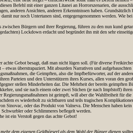
 diesen Befehl mit einer ganzen Litanei an Horrorszenarien, die aussch
ngen, anderen Ansichten, anderen Erkenntnissen haben. Grundsätzlich 
e damit nur noch Untertanen sind, entgegengenommen werden. Wie be
…
nis zwischen Bürgern und ihrer Regierung, führen zu den nun kund get
 gedachten) Lockdown erdacht und begründet ihn mit den sehr einseitig
achte Gebot besagt, daß man nicht lügen soll. (Für diverse Freikirchen
gt – etwas überstrapaziert. Mit absurden Narrativen und aufgebauschte
smaßnahmen, die Geimpften, also die Impfbefürworter, auf der anderen
ihren Parteien und den Unterstützern ihres Kurses, allen voran den groß
egner stellen Minderheiten dar. Die Mehrheit der bereits geimpften Bü
kkehre, und sie nach einem oder zwei Stichen (je nach Impfstoff) ihre
r Regierungsmaßnahmen ist geimpft, will aber die Wahlfreiheit für die 
chdem es wiederholt zu sichtbaren und teils tragischen Komplikation
on Sinovac, oder das Produkt von Valneva. Die Menschen haben kein V
, Schwurbler oder Schlimmeres beflegelt werden.
he ist ein Verstoß gegen das achte Gebot!
 mehr dem eigenen Geldbörserl als dem Wohl der Bürger dienen sollte