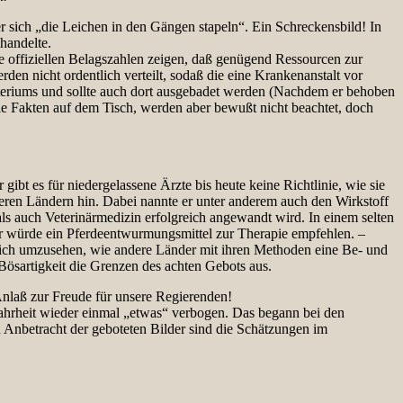
sich „die Leichen in den Gängen stapeln“. Ein Schreckensbild! In
handelte.
e offiziellen Belagszahlen zeigen, daß genügend Ressourcen zur
en nicht ordentlich verteilt, sodaß die eine Krankenanstalt vor
isteriums und sollte auch dort ausgebadet werden (Nachdem er behoben
 die Fakten auf dem Tisch, werden aber bewußt nicht beachtet, doch
ibt es für niedergelassene Ärzte bis heute keine Richtlinie, wie sie
nderen Ländern hin. Dabei nannte er unter anderem auch den Wirkstoff
ls auch Veterinärmedizin erfolgreich angewandt wird. In einem selten
r würde ein Pferdeentwurmungsmittel zur Therapie empfehlen. –
 sich umzusehen, wie andere Länder mit ihren Methoden eine Be- und
ösartigkeit die Grenzen des achten Gebots aus.
nlaß zur Freude für unsere Regierenden!
ahrheit wieder einmal „etwas“ verbogen. Das begann bei den
n Anbetracht der geboteten Bilder sind die Schätzungen im