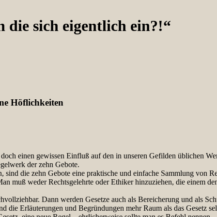
n die sich eigentlich ein?!“
ne Höflichkeiten
el doch einen gewissen Einfluß auf den in unseren Gefilden üblichen We
Regelwerk der zehn Gebote.
en, sind die zehn Gebote eine praktische und einfache Sammlung von Reg
. Man muß weder Rechtsgelehrte oder Ethiker hinzuziehen, die einem de
nachvollziehbar. Dann werden Gesetze auch als Bereicherung und als 
und die Erläuterungen und Begründungen mehr Raum als das Gesetz sel
esetz, eine neue Regel – ehrlicherweise sollte man es Befehl nennen 