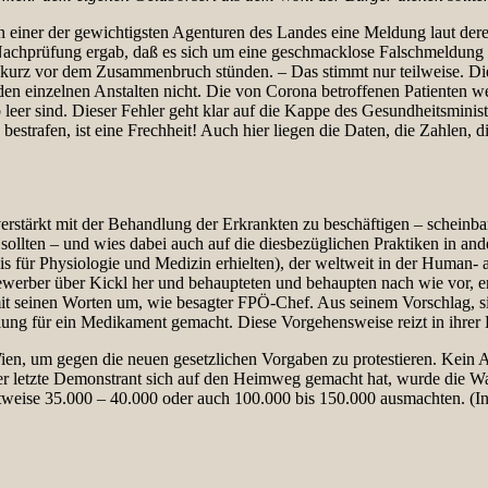
iner der gewichtigsten Agenturen des Landes eine Meldung laut derer 
 Nachprüfung ergab, daß es sich um eine geschmacklose Falschmeldung 
n kurz vor dem Zusammenbruch stünden. – Das stimmt nur teilweise. Di
 einzelnen Anstalten nicht. Die von Corona betroffenen Patienten werd
 leer sind. Dieser Fehler geht klar auf die Kappe des Gesundheitsmin
bestrafen, ist eine Frechheit! Auch hier liegen die Daten, die Zahlen,
rstärkt mit der Behandlung der Erkrankten zu beschäftigen – scheinbar g
n sollten – und wies dabei auch auf die diesbezüglichen Praktiken in a
 für Physiologie und Medizin erhielten), der weltweit in der Human- a
werber über Kickl her und behaupteten und behaupten nach wie vor, e
m mit seinen Worten um, wie besagter FPÖ-Chef. Aus seinem Vorschlag,
ng für ein Medikament gemacht. Diese Vorgehensweise reizt in ihrer B
n, um gegen die neuen gesetzlichen Vorgaben zu protestieren. Kein A
der letzte Demonstrant sich auf den Heimweg gemacht hat, wurde die W
chtweise 35.000 – 40.000 oder auch 100.000 bis 150.000 ausmachten. (I