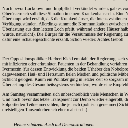
Noch bevor Lockdown und Impfpflicht verkündet wurden, gab es von e
Oberösterreich soll diese Situation in einem Krankenhaus sein. Eine
Überhaupt wird erzählt, daß die Krankenhäuser, die Intensivstatione
Verfügung stünden. Allerdings stimmt die Kommunikation zwischen den
Überlastung aus dem letzten Loch pfeift, während andere Häuser halb
wurde, natürlich!). Die Bürger für die Versäumnisse der Regierung zu 
dafür eine Schauergeschichte erzählt. Schon wieder: Achtes Gebot!
Der Oppositionspolitiker Herbert Kickl empfahl der Regierung, sich ve
mit infizierten oder erkrankten Patienten in der Behandlung verfahre
Ivermectin (für dessen Entwicklung die beiden Urheber den Nobelpreis
dagewesenen Haß- und Hetzsturm fielen Medien und politische Mitbe
Schlicht gelogen. Kaum ein Politiker ging in letzter Zeit so sorgsa
Überlastung des Gesundheitssystems verhindern, wurde eine Empfehlu
Am Samstag versammelten sich unbeschreiblich viele Menschen in Wie
Und noch bevor das letzte Transparent zur Demo wieder eingerollt, 
kolportierten Teilnehmerzahlen, die je nach (politisch genehmer) Si
dreistelligen Tausenderbereich eher realistisch.)
Helme schützen. Auch auf Demonstrationen.