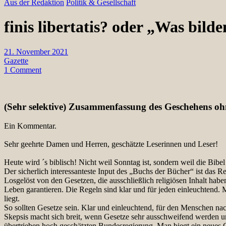
Aus der Redaktion
Politik & Gesellschaft
finis libertatis? oder „Was bilde
21. November 2021
Gazette
1 Comment
(Sehr selektive) Zusammenfassung des Geschehens oh
Ein Kommentar.
Sehr geehrte Damen und Herren, geschätzte Leserinnen und Leser!
Heute wird ´s biblisch! Nicht weil Sonntag ist, sondern weil die Bib
Der sicherlich interessanteste Input des „Buchs der Bücher“ ist das 
Losgelöst von den Gesetzen, die ausschließlich religiösen Inhalt hab
Leben garantieren. Die Regeln sind klar und für jeden einleuchtend
liegt.
So sollten Gesetze sein. Klar und einleuchtend, für den Menschen 
Skepsis macht sich breit, wenn Gesetze sehr ausschweifend werden 
übertrieben hoch geschätzten Bundesregierung. Man biegt ein neues G