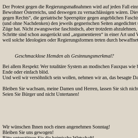
Der Protest gegen die Regierungsmaßnahmen wird auf jeden Fall einma
Bewohner Österreichs, und deswegen zu vernachlässigen wären. Dies
gegen Rechts“, die geriatrische Speerspitze gegen angeblichen Faschi
(und ohne Nachdenken) den jeweils gegnerischen Seiten angedichtet un
Züge hat. Nicht zwangsweise faschistisch, aber trotzdem abzulehnen,
Schritte sind schon ausgerückt und „argumentieren“ in einer Art und 
weil solche Ideologien oder Regierungsformen treten durch bewaffne
Geschmacklose Hemden als Gesinnungsmerkmal?
Bei allem Respekt: Wer totalitäre System an modischen Fauxpas wie 
Ende oder einfach blöd.
Und weil wir versöhnlich sein wollen, nehmen wir an, das besagte Da
Bleiben Sie wachsam, meine Damen und Herren, lassen Sie sich nicht 
Seien Sie Bürger und nicht Untertanen!
Wir wünschen Ihnen noch einen angenehmen Sonntag!
Bleiben Sie uns gewogen!
Bitte unterstützen Sie die heimische Wirtschaft!