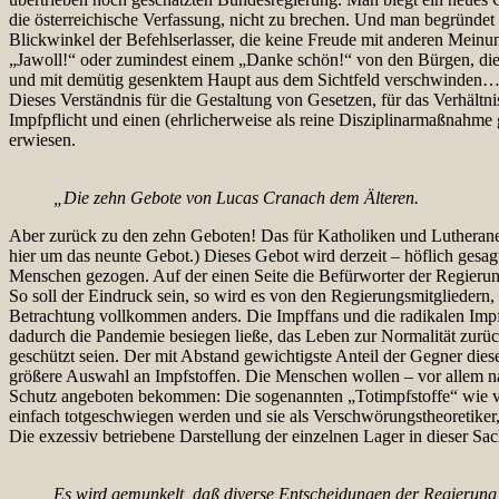
die österreichische Verfassung, nicht zu brechen. Und man begründet
Blickwinkel der Befehlserlasser, die keine Freude mit anderen Meinu
„Jawoll!“ oder zumindest einem „Danke schön!“ von den Bürgen, di
und mit demütig gesenktem Haupt aus dem Sichtfeld verschwinden
Dieses Verständnis für die Gestaltung von Gesetzen, für das Verhält
Impfpflicht und einen (ehrlicherweise als reine Disziplinarmaßnahme
erwiesen.
„Die zehn Gebote von Lucas Cranach dem Älteren.
Aber zurück zu den zehn Geboten! Das für Katholiken und Lutheraner 
hier um das neunte Gebot.) Dieses Gebot wird derzeit – höflich gesa
Menschen gezogen. Auf der einen Seite die Befürworter der Regierung
So soll der Eindruck sein, so wird es von den Regierungsmitgliedern, 
Betrachtung vollkommen anders. Die Impffans und die radikalen Impfg
dadurch die Pandemie besiegen ließe, das Leben zur Normalität zurüc
geschützt seien. Der mit Abstand gewichtigste Anteil der Gegner diese
größere Auswahl an Impfstoffen. Die Menschen wollen – vor allem na
Schutz angeboten bekommen: Die sogenannten „Totimpfstoffe“ wie v
einfach totgeschwiegen werden und sie als Verschwörungstheoretiker
Die exzessiv betriebene Darstellung der einzelnen Lager in dieser Sac
Es wird gemunkelt, daß diverse Entscheidungen der Regierung