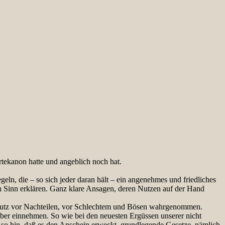
rtekanon hatte und angeblich noch hat.
eln, die – so sich jeder daran hält – ein angenehmes und friedliches
n Sinn erklären. Ganz klare Ansagen, deren Nutzen auf der Hand
Schutz vor Nachteilen, vor Schlechtem und Bösen wahrgenommen.
ber einnehmen. So wie bei den neuesten Ergüssen unserer nicht
– so hin, daß es den Anschein erweckt, grundlegende Gesetze, nämlich