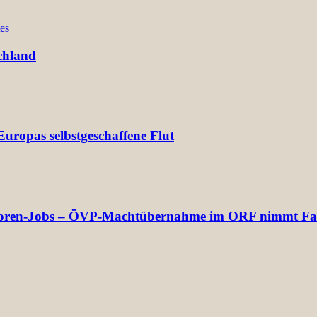
es
chland
uropas selbstgeschaffene Flut
rektoren-Jobs – ÖVP-Machtübernahme im ORF nimmt Fa