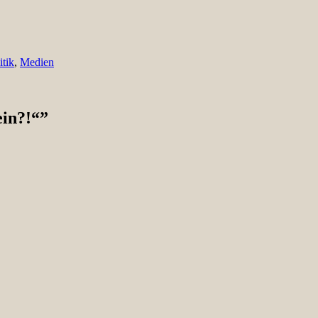
itik
,
Medien
ein?!“
”