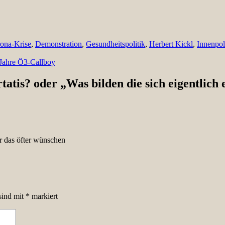
ona-Krise
,
Demonstration
,
Gesundheitspolitik
,
Herbert Kickl
,
Innenpol
 Jahre Ö3-Callboy
ertatis? oder „Was bilden die sich eigentlich 
r das öfter wünschen
sind mit
*
markiert