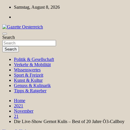
Skip
Samstag, August 8, 2026
to
content
Magazin für Freizeit, Politik, Kultur & Wissenschaft
Search
Gazette Oesterreich
Search
Politik & Gesellschaft
Verkehr & Mobilität
Wissenswertes
Sport & Freizeit
Kunst & Kultur
Genuss & Kulinarik
Tipps & Ratgeber
Home
2021
November
21
Die Live-Show Gernot Kulis – Best of 20 Jahre Ö3-Callboy