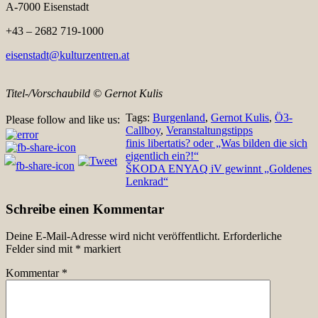
A-7000 Eisenstadt
+43 – 2682 719-1000
eisenstadt@kulturzentren.at
Titel-/Vorschaubild © Gernot Kulis
Tags:
Burgenland
,
Gernot Kulis
,
Ö3-
Please follow and like us:
Callboy
,
Veranstaltungstipps
Beitragsnavigation
finis libertatis? oder „Was bilden die sich
eigentlich ein?!“
ŠKODA ENYAQ iV gewinnt „Goldenes
Lenkrad“
Schreibe einen Kommentar
Deine E-Mail-Adresse wird nicht veröffentlicht.
Erforderliche
Felder sind mit
*
markiert
Kommentar
*