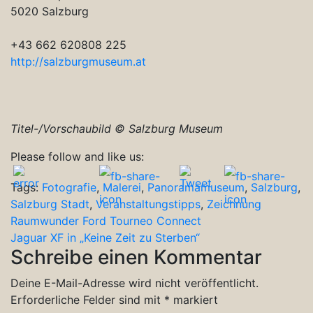
5020 Salzburg
+43 662 620808 225
http://salzburgmuseum.at
Titel-/Vorschaubild © Salzburg Museum
Please follow and like us:
Tags:
Fotografie
,
Malerei
,
Panoramamuseum
,
Salzburg
,
Salzburg Stadt
,
Veranstaltungstipps
,
Zeichnung
Beitragsnavigation
Raumwunder Ford Tourneo Connect
Jaguar XF in „Keine Zeit zu Sterben“
Schreibe einen Kommentar
Deine E-Mail-Adresse wird nicht veröffentlicht.
Erforderliche Felder sind mit
*
markiert