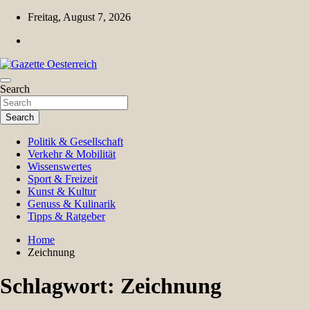
Skip
Freitag, August 7, 2026
to
content
Magazin für Freizeit, Politik, Kultur & Wissenschaft
Search
Gazette Oesterreich
Search
Politik & Gesellschaft
Verkehr & Mobilität
Wissenswertes
Sport & Freizeit
Kunst & Kultur
Genuss & Kulinarik
Tipps & Ratgeber
Home
Zeichnung
Schlagwort:
Zeichnung