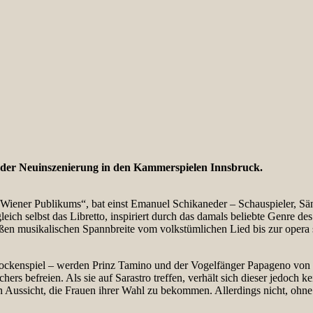
g der Neuinszenierung in den Kammerspielen Innsbruck.
Wiener Publikums“, bat einst Emanuel Schikaneder – Schauspieler, Sän
h selbst das Libretto, inspiriert durch das damals beliebte Genre des
ßen musikalischen Spannbreite vom volkstümlichen Lied bis zur opera s
lockenspiel – werden Prinz Tamino und der Vogelfänger Papageno von d
ers befreien. Als sie auf Sarastro treffen, verhält sich dieser jedoch 
in Aussicht, die Frauen ihrer Wahl zu bekommen. Allerdings nicht, oh