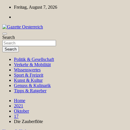
Skip
Freitag, August 7, 2026
to
content
Magazin für Freizeit, Politik, Kultur & Wissenschaft
Search
Gazette Oesterreich
Search
Politik & Gesellschaft
Verkehr & Mobilität
Wissenswertes
Sport & Freizeit
Kunst & Kultur
Genuss & Kulinarik
Tipps & Ratgeber
Home
2021
Oktober
17
Die Zauberflöte