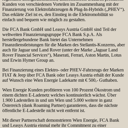
Kunden von verschiedenen Vorteilen im Zusammenhang mit der
Finanzierung von Elektrofahrzeugen & Plug-In-Hybrids („PHEV“).
Das erklärte Ziel ist es, den Einstieg in die Elektromobilität so
einfach und bequem wie möglich zu gestalten.
Die FCA Bank GmbH und Leasys Austria GmbH sind Teil der
weltweiten Finanzierungsgruppe FCA Bank S.p.A. Als
herstellergebundene Bank bietet das Unternehmen
Finanzdienstleistungen für die Marken des Stellantis-Konzerns, aber
auch für Jaguar und Land Rover (unter der Marke „Jaguar Land
Rover Financial Services“), Maserati, Ferrari, Aston Martin, Lotus
und Erwin Hymer Group an.
Bei Finanzierung eines Elektro- oder PHEV-Fahrzeugs der Marken
FIAT & Jeep über FCA Bank oder Leasys Austria erhält der Kunde
auf Wunsch eine Wien Energie Ladekarte mit € 500,- Guthaben.
Wien Energie Kunden profitieren von 100 Prozent Ökostrom und
einem dichten E-Ladenetz welches kontinuierlich wächst. Über
1.900 Ladestellen in und um Wien und 5.000 weitere in ganz
Österreich (dank Roaming Partner) garantieren, dass die nächste
öffentliche E-Ladestelle nicht weit entfernt ist.
Mit dieser Partnerschaft demonstrieren Wien Energie, FCA Bank
und Leasys Austria einmal mehr ihr Commitment zu einer