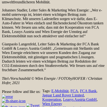
umweltfreundlicheren Mobilität.
Johannes Stadler, Leiter Sales & Marketing Wien Energie: „Wer e-
mobil unterwegs ist, leistet einen wichtigen Beitrag zum
Klimaschutz. Mit unseren Ladestellen sorgen wir dafür, dass E-
Auto-Fahrer in Wien einfach und flächendeckend Ökostrom tanken
können. Wir freuen uns sehr, dass mit der Kooperation von FCA
Bank, Leasys Austria und Wien Energie der Umstieg auf
Elektromobilität nun noch attraktiver und einfacher ist!“
Gianpaolo Langenfeld, Leiter Sales & Marketing der FCA Bank
GmbH & Leasys Austria GmbH: „Gemeinsam mit Stellantis und
Wien Energie erleichtern wir unseren Kunden den Zugang zur
Elektromobilität, mit günstigen und pragmatischen Lösungen.
Dadurch leisten wir einen wichtigen Beitrag zur Reduktion der
CO2-Emissionen durch den Straßenverkehr. Wir freuen uns auf eine
fruchtbare Zusammenarbeit.“
Titel-/Vorschaubild © WIen Energie / FOTObyHOFER / Christian
Hofer, 2021
Tags:
E-Mobilität
,
FCA
,
FCA Bank
,
Please follow and like us:
Jaguar Land Rover Limited
,
Kooperation
,
Leasys Austria GmbH
,
Wien Energy