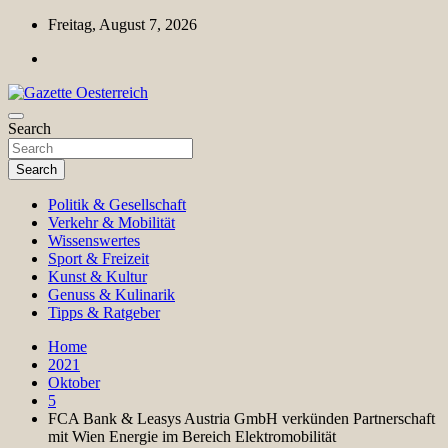
Skip
Freitag, August 7, 2026
to
content
Magazin für Freizeit, Politik, Kultur & Wissenschaft
Search
Gazette Oesterreich
Search
Politik & Gesellschaft
Verkehr & Mobilität
Wissenswertes
Sport & Freizeit
Kunst & Kultur
Genuss & Kulinarik
Tipps & Ratgeber
Home
2021
Oktober
5
FCA Bank & Leasys Austria GmbH verkünden Partnerschaft
mit Wien Energie im Bereich Elektromobilität