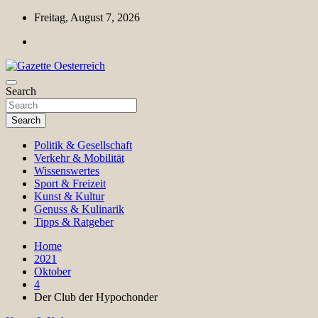
Skip
Freitag, August 7, 2026
to
content
Magazin für Freizeit, Politik, Kultur & Wissenschaft
Search
Gazette Oesterreich
Search
Politik & Gesellschaft
Verkehr & Mobilität
Wissenswertes
Sport & Freizeit
Kunst & Kultur
Genuss & Kulinarik
Tipps & Ratgeber
Home
2021
Oktober
4
Der Club der Hypochonder