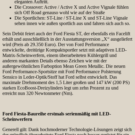
eleganten Auftritt.
Die Crossover: Active / Active X und Active Vignale fühlen
sich Off Road genauso wohl wie auf der Straße
Die Sportlichen: ST-Line / ST-Line X und ST-Line Vignale
sehen innen wie außen sportlich aus und fahren sich auch so.
Sein Debüt feiert auch der Ford Fiesta ST, der ebenfalls ein Facelift
erhält und ausschließlich in der Ausstattungsversion „X“ ausgeliefert
wird (Preis ab 29.350 Euro). Der von Ford Performance
entwickelte, dreitürige Kompaktsportler setzt mit adaptiven LED-
Matrix-Scheinwerfern, einem überarbeiteten Kühlergrill und
anderen markanten Details ebenso Zeichen wie mit der
außergewöhnlichen Farboption Mean Green Metallic. Die neuen
Ford Performance-Sportsitze mit Ford Performance Polsterung
Sensico in Leder-Optik/Stoff hat Ford selbst entwickelt. Das
maximale Drehmoment des 1,5 Liter großen und 147 kW (200 PS)
starken EcoBoost-Dreizylinders legt um zehn Prozent zu und
erreicht nun 320 Newtonmeter (Nm).
Ford Fiesta-Baureihe erstmals serienmäßig mit LED-
Scheinwerfern
Generell gilt: Dank hochmoderner Technologie-Lösungen zeigt sich
der gründlich überarbeitete Ford Fiesta noch besser gerüstet für ein