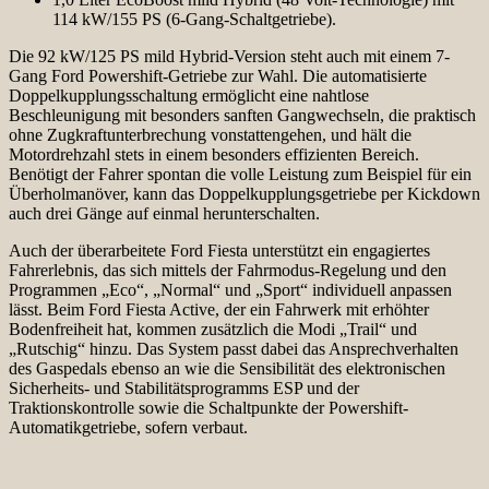
114 kW/155 PS (6-Gang-Schaltgetriebe).
Die 92 kW/125 PS mild Hybrid-Version steht auch mit einem 7-
Gang Ford Powershift-Getriebe zur Wahl. Die automatisierte
Doppelkupplungsschaltung ermöglicht eine nahtlose
Beschleunigung mit besonders sanften Gangwechseln, die praktisch
ohne Zugkraftunterbrechung vonstattengehen, und hält die
Motordrehzahl stets in einem besonders effizienten Bereich.
Benötigt der Fahrer spontan die volle Leistung zum Beispiel für ein
Überholmanöver, kann das Doppelkupplungsgetriebe per Kickdown
auch drei Gänge auf einmal herunterschalten.
Auch der überarbeitete Ford Fiesta unterstützt ein engagiertes
Fahrerlebnis, das sich mittels der Fahrmodus-Regelung und den
Programmen „Eco“, „Normal“ und „Sport“ individuell anpassen
lässt. Beim Ford Fiesta Active, der ein Fahrwerk mit erhöhter
Bodenfreiheit hat, kommen zusätzlich die Modi „Trail“ und
„Rutschig“ hinzu. Das System passt dabei das Ansprechverhalten
des Gaspedals ebenso an wie die Sensibilität des elektronischen
Sicherheits- und Stabilitätsprogramms ESP und der
Traktionskontrolle sowie die Schaltpunkte der Powershift-
Automatikgetriebe, sofern verbaut.