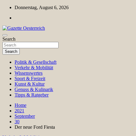
Skip
Donnerstag, August 6, 2026
to
content
Magazin für Freizeit, Politik, Kultur & Wissenschaft
Search
Gazette Oesterreich
Search
Politik & Gesellschaft
Verkehr & Mobilität
Wissenswertes
Sport & Freizeit
Kunst & Kultur
Genuss & Kulinarik
Tipps & Ratgeber
Home
2021
September
30
Der neue Ford Fiesta