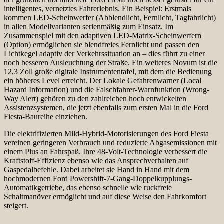
intelligentes, vernetztes Fahrerlebnis. Ein Beispiel: Erstmals
kommen LED-Scheinwerfer (Abblendlicht, Fernlicht, Tagfahrlicht)
in allen Modellvarianten serienmäßig zum Einsatz. Im
Zusammenspiel mit den adaptiven LED-Matrix-Scheinwerfern
(Option) ermöglichen sie blendfreies Fernlicht und passen den
Lichtkegel adaptiv der Verkehrssituation an – dies führt zu einer
noch besseren Ausleuchtung der Straße. Ein weiteres Novum ist die
12,3 Zoll große digitale Instrumententafel, mit dem die Bedienung
ein höheres Level erreicht. Der Lokale Gefahrenwarner (Local
Hazard Information) und die Falschfahrer-Warnfunktion (Wrong-
Way Alert) gehören zu den zahlreichen hoch entwickelten
Assistenzsystemen, die jetzt ebenfalls zum ersten Mal in die Ford
Fiesta-Baureihe einziehen.
Die elektrifizierten Mild-Hybrid-Motorisierungen des Ford Fiesta
vereinen geringeren Verbrauch und reduzierte Abgasemissionen mit
einem Plus an Fahrspaß. Ihre 48-Volt-Technologie verbessert die
Kraftstoff-Effizienz ebenso wie das Ansprechverhalten auf
Gaspedalbefehle. Dabei arbeitet sie Hand in Hand mit dem
hochmodernen Ford Powershift-7-Gang-Doppelkupplungs-
Automatikgetriebe, das ebenso schnelle wie ruckfreie
Schaltmanöver ermöglicht und auf diese Weise den Fahrkomfort
steigert.