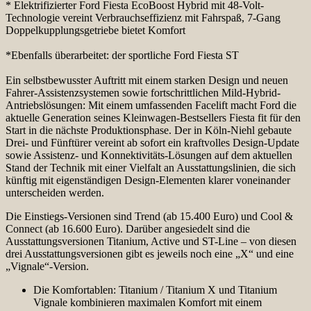
* Elektrifizierter Ford Fiesta EcoBoost Hybrid mit 48-Volt-
Technologie vereint Verbrauchseffizienz mit Fahrspaß, 7-Gang
Doppelkupplungsgetriebe bietet Komfort
*Ebenfalls überarbeitet: der sportliche Ford Fiesta ST
Ein selbstbewusster Auftritt mit einem starken Design und neuen
Fahrer-Assistenzsystemen sowie fortschrittlichen Mild-Hybrid-
Antriebslösungen: Mit einem umfassenden Facelift macht Ford die
aktuelle Generation seines Kleinwagen-Bestsellers Fiesta fit für den
Start in die nächste Produktionsphase. Der in Köln-Niehl gebaute
Drei- und Fünftürer vereint ab sofort ein kraftvolles Design-Update
sowie Assistenz- und Konnektivitäts-Lösungen auf dem aktuellen
Stand der Technik mit einer Vielfalt an Ausstattungslinien, die sich
künftig mit eigenständigen Design-Elementen klarer voneinander
unterscheiden werden.
Die Einstiegs-Versionen sind Trend (ab 15.400 Euro) und Cool &
Connect (ab 16.600 Euro). Darüber angesiedelt sind die
Ausstattungsversionen Titanium, Active und ST-Line – von diesen
drei Ausstattungsversionen gibt es jeweils noch eine „X“ und eine
„Vignale“-Version.
Die Komfortablen: Titanium / Titanium X und Titanium
Vignale kombinieren maximalen Komfort mit einem