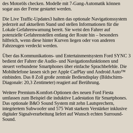
des Motoröls checken. Modelle mit 7-Gang-Automatik können
sogar aus der Ferne gestartet werden.
Die Live Traffic-Updates3 halten das optionale Navigationssystem
jederzeit auf aktuellem Stand und stellen Informationen für die
Lokale Gefahrenwarnung bereit. Sie weist den Fahrer auf
potenzielle Gefahrenstellen entlang der Route hin – besonders
hilfreich, wenn diese hinter Kurven liegen oder von anderen
Fahrzeugen verdeckt werden.
Über das Kommunikations- und Entertainmentsystem Ford SYNC 3
bedient der Fahrer die Audio- und Navigationsfunktionen und
steuert verbundene Smartphones über einfache Sprachbefehle. Die
Mobiltelefone lassen sich per Apple CarPlay und Android Auto™
einbinden. Das 8 Zoll große zentrale Bediendisplay (Bildschirm-
Diagonale: 20,3 Zentimeter) reagiert auf Berührung.
Weitere Premium-Komfort-Optionen des neuen Ford Fiesta
umfassen zum Beispiel die induktive Ladestation für Smartphones.
Das optionale B&O Sound System mit zehn Lautsprechern,
integriertem Subwoofer und 575 Watt starkem Verstärker inklusive
digitaler Signalverarbeitung liefert auf Wunsch echten Surround-
Sound.