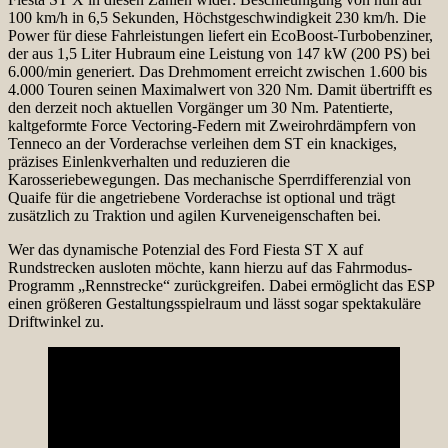
100 km/h in 6,5 Sekunden, Höchstgeschwindigkeit 230 km/h. Die
Power für diese Fahrleistungen liefert ein EcoBoost-Turbobenziner,
der aus 1,5 Liter Hubraum eine Leistung von 147 kW (200 PS) bei
6.000/min generiert. Das Drehmoment erreicht zwischen 1.600 bis
4.000 Touren seinen Maximalwert von 320 Nm. Damit übertrifft es
den derzeit noch aktuellen Vorgänger um 30 Nm. Patentierte,
kaltgeformte Force Vectoring-Federn mit Zweirohrdämpfern von
Tenneco an der Vorderachse verleihen dem ST ein knackiges,
präzises Einlenkverhalten und reduzieren die
Karosseriebewegungen. Das mechanische Sperrdifferenzial von
Quaife für die angetriebene Vorderachse ist optional und trägt
zusätzlich zu Traktion und agilen Kurveneigenschaften bei.
Wer das dynamische Potenzial des Ford Fiesta ST X auf
Rundstrecken ausloten möchte, kann hierzu auf das Fahrmodus-
Programm „Rennstrecke“ zurückgreifen. Dabei ermöglicht das ESP
einen größeren Gestaltungsspielraum und lässt sogar spektakuläre
Driftwinkel zu.