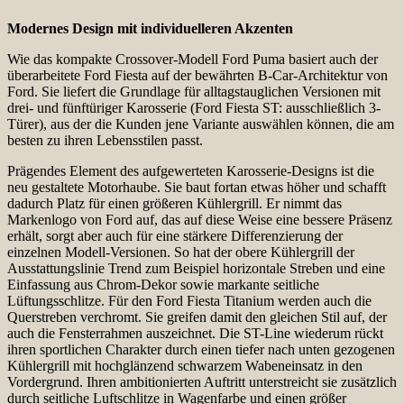
Modernes Design mit individuelleren Akzenten
Wie das kompakte Crossover-Modell Ford Puma basiert auch der
überarbeitete Ford Fiesta auf der bewährten B-Car-Architektur von
Ford. Sie liefert die Grundlage für alltagstauglichen Versionen mit
drei- und fünftüriger Karosserie (Ford Fiesta ST: ausschließlich 3-
Türer), aus der die Kunden jene Variante auswählen können, die am
besten zu ihren Lebensstilen passt.
Prägendes Element des aufgewerteten Karosserie-Designs ist die
neu gestaltete Motorhaube. Sie baut fortan etwas höher und schafft
dadurch Platz für einen größeren Kühlergrill. Er nimmt das
Markenlogo von Ford auf, das auf diese Weise eine bessere Präsenz
erhält, sorgt aber auch für eine stärkere Differenzierung der
einzelnen Modell-Versionen. So hat der obere Kühlergrill der
Ausstattungslinie Trend zum Beispiel horizontale Streben und eine
Einfassung aus Chrom-Dekor sowie markante seitliche
Lüftungsschlitze. Für den Ford Fiesta Titanium werden auch die
Querstreben verchromt. Sie greifen damit den gleichen Stil auf, der
auch die Fensterrahmen auszeichnet. Die ST-Line wiederum rückt
ihren sportlichen Charakter durch einen tiefer nach unten gezogenen
Kühlergrill mit hochglänzend schwarzem Wabeneinsatz in den
Vordergrund. Ihren ambitionierten Auftritt unterstreicht sie zusätzlich
durch seitliche Luftschlitze in Wagenfarbe und einen größer