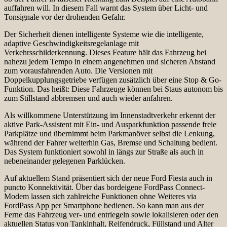
auffahren will. In diesem Fall warnt das System über Licht- und
Tonsignale vor der drohenden Gefahr.
Der Sicherheit dienen intelligente Systeme wie die intelligente,
adaptive Geschwindigkeitsregelanlage mit
Verkehrsschilderkennung. Dieses Feature hält das Fahrzeug bei
nahezu jedem Tempo in einem angenehmen und sicheren Abstand
zum vorausfahrenden Auto. Die Versionen mit
Doppelkupplungsgetriebe verfügen zusätzlich über eine Stop & Go-
Funktion. Das heißt: Diese Fahrzeuge können bei Staus autonom bis
zum Stillstand abbremsen und auch wieder anfahren.
Als willkommene Unterstützung im Innenstadtverkehr erkennt der
aktive Park-Assistent mit Ein- und Ausparkfunktion passende freie
Parkplätze und übernimmt beim Parkmanöver selbst die Lenkung,
während der Fahrer weiterhin Gas, Bremse und Schaltung bedient.
Das System funktioniert sowohl in längs zur Straße als auch in
nebeneinander gelegenen Parklücken.
Auf aktuellem Stand präsentiert sich der neue Ford Fiesta auch in
puncto Konnektivität. Über das bordeigene FordPass Connect-
Modem lassen sich zahlreiche Funktionen ohne Weiteres via
FordPass App per Smartphone bedienen. So kann man aus der
Ferne das Fahrzeug ver- und entriegeln sowie lokalisieren oder den
aktuellen Status von Tankinhalt, Reifendruck, Füllstand und Alter