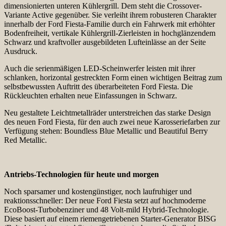
dimensionierten unteren Kühlergrill. Dem steht die Crossover-
Variante Active gegenüber. Sie verleiht ihrem robusteren Charakter
innerhalb der Ford Fiesta-Familie durch ein Fahrwerk mit erhöhter
Bodenfreiheit, vertikale Kühlergrill-Zierleisten in hochglänzendem
Schwarz und kraftvoller ausgebildeten Lufteinlässe an der Seite
Ausdruck.
Auch die serienmäßigen LED-Scheinwerfer leisten mit ihrer
schlanken, horizontal gestreckten Form einen wichtigen Beitrag zum
selbstbewussten Auftritt des überarbeiteten Ford Fiesta. Die
Rückleuchten erhalten neue Einfassungen in Schwarz.
Neu gestaltete Leichtmetallräder unterstreichen das starke Design
des neuen Ford Fiesta, für den auch zwei neue Karosseriefarben zur
Verfügung stehen: Boundless Blue Metallic und Beautiful Berry
Red Metallic.
Antriebs-Technologien für heute und morgen
Noch sparsamer und kostengünstiger, noch laufruhiger und
reaktionsschneller: Der neue Ford Fiesta setzt auf hochmoderne
EcoBoost-Turbobenziner und 48 Volt-mild Hybrid-Technologie.
Diese basiert auf einem riemengetriebenen Starter-Generator BISG