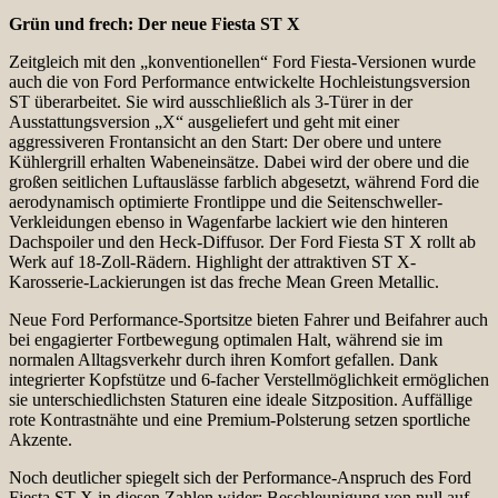
Grün und frech: Der neue Fiesta ST X
Zeitgleich mit den „konventionellen“ Ford Fiesta-Versionen wurde
auch die von Ford Performance entwickelte Hochleistungsversion
ST überarbeitet. Sie wird ausschließlich als 3-Türer in der
Ausstattungsversion „X“ ausgeliefert und geht mit einer
aggressiveren Frontansicht an den Start: Der obere und untere
Kühlergrill erhalten Wabeneinsätze. Dabei wird der obere und die
großen seitlichen Luftauslässe farblich abgesetzt, während Ford die
aerodynamisch optimierte Frontlippe und die Seitenschweller-
Verkleidungen ebenso in Wagenfarbe lackiert wie den hinteren
Dachspoiler und den Heck-Diffusor. Der Ford Fiesta ST X rollt ab
Werk auf 18-Zoll-Rädern. Highlight der attraktiven ST X-
Karosserie-Lackierungen ist das freche Mean Green Metallic.
Neue Ford Performance-Sportsitze bieten Fahrer und Beifahrer auch
bei engagierter Fortbewegung optimalen Halt, während sie im
normalen Alltagsverkehr durch ihren Komfort gefallen. Dank
integrierter Kopfstütze und 6-facher Verstellmöglichkeit ermöglichen
sie unterschiedlichsten Staturen eine ideale Sitzposition. Auffällige
rote Kontrastnähte und eine Premium-Polsterung setzen sportliche
Akzente.
Noch deutlicher spiegelt sich der Performance-Anspruch des Ford
Fiesta ST X in diesen Zahlen wider: Beschleunigung von null auf