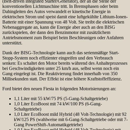
(Belt-driven integrated Starter/Generator), der an die Stelle der
konventionellen Lichtmaschine tritt. In Bremsphasen oder beim
Dahingleiten des Autos verwandelt er kinetische Energie in
elektrischen Strom und speist damit eine luftgekühlte Lithium-Ionen-
Batterie mit einer Spannung von 48 Volt. Sie treibt die elektrischen
Nebenaggregate an, kann die Energie aber auch an den BISG
zurückspielen, der dann den Benzinmotor mit zusätzlichem
Antriebsmoment zum Beispiel beim Beschleunigen oder Anfahren
unterstützt.
Dank der BISG-Technologie kann auch das serienmäßige Start-
Stopp-System noch effizienter eingreifen und den Verbrauch
senken: Es schaltet den Motor bereits während des Anhalteprozesses
bei Geschwindigkeiten unter 25 km/h aus, selbst wenn noch ein
Gang eingelegt ist. Die Reaktivierung findet innerhalb von 350
Millisekunden statt. Der Effekt ist eine höhere Kraftstoffeffizienz.
Ford bietet den neuen Fiesta in folgenden Motorisierungen an:
1,1 Liter mit 55 kW/75 PS (5-Gang-Schaltgetriebe)
1,0 Liter EcoBoost mit 74 kW/100 PS (6-Gang-
Schaltgetriebe)
1,0 Liter EcoBoost mild Hybrid (48 Volt-Technologie) mit 92
kW/125 PS (wahlweise mit 6-Gang-Schaltgetriebe oder mit 7-
Gang PowerShift-Automatikgetriebe)
1,0 Liter EcoBoost mild Hybrid (48 Volt-Technologie) mit