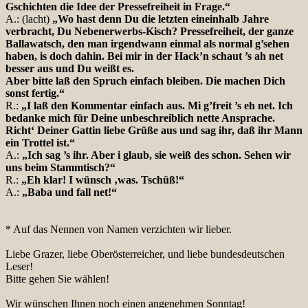
Gschichten die Idee der Pressefreiheit in Frage.“
A.: (lacht)
„Wo hast denn Du die letzten eineinhalb Jahre
verbracht, Du Nebenerwerbs-Kisch? Pressefreiheit, der ganze
Ballawatsch, den man irgendwann einmal als normal g’sehen
haben, is doch dahin. Bei mir in der Hack’n schaut ’s ah net
besser aus und Du weißt es.
Aber bitte laß den Spruch einfach bleiben. Die machen Dich
sonst fertig.“
R.:
„I laß den Kommentar einfach aus. Mi g’freit ’s eh net. Ich
bedanke mich für Deine unbeschreiblich nette Ansprache.
Richt‘ Deiner Gattin liebe Grüße aus und sag ihr, daß ihr Mann
ein Trottel ist.“
A.:
„Ich sag ’s ihr. Aber i glaub, sie weiß des schon. Sehen wir
uns beim Stammtisch?“
R.:
„Eh klar! I wünsch ‚was. Tschüß!“
A.:
„Baba und fall net!“
* Auf das Nennen von Namen verzichten wir lieber.
Liebe Grazer, liebe Oberösterreicher, und liebe bundesdeutschen
Leser!
Bitte gehen Sie wählen!
Wir wünschen Ihnen noch einen angenehmen Sonntag!