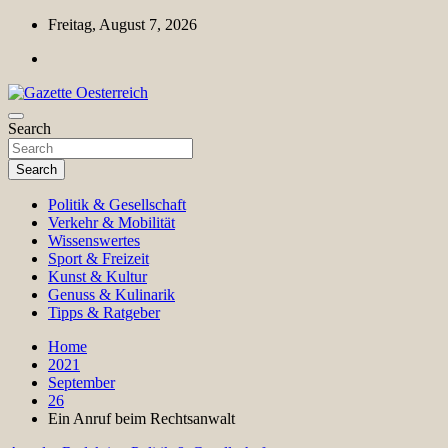
Skip
Freitag, August 7, 2026
to
content
Magazin für Freizeit, Politik, Kultur & Wissenschaft
Search
Gazette Oesterreich
Search
Politik & Gesellschaft
Verkehr & Mobilität
Wissenswertes
Sport & Freizeit
Kunst & Kultur
Genuss & Kulinarik
Tipps & Ratgeber
Home
2021
September
26
Ein Anruf beim Rechtsanwalt