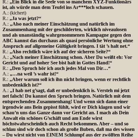
R.:
„Ein Blick in die Seele von so manchem XYZ-Funktionärs
ist, als würde man dem Teufel ins Ar***loch schauen.
A.: (kichert)
R.:
„Ja was jetzt?“
A.:
„Also nach meiner Einschätzung und natürlich im
Zusammenhang mit der geschilderten, wirklich niveaulosen
und als unanständig wahrgenommenen Kampagne gegen den
ABC kannst das durchaus als quasi persönliche Wertung ohne
Anspruch auf allgemeine Gültigkeit bringen. I tät ’s halt net.“
R.:
„Also rechtlich wäre ich auf der sicheren Seite?“
A.:
„Nach meiner Einschätzung schon. Aber Du weißt eh: Vor
Gericht und auf hoher See bist halt in Gottes Hand!“
R.:
„Den Spruch hör ich auch jedes Mal von Dir…“
A.:
„…na weil ’s wahr ist!“
R.:
„Aber warum soll ich ihn nicht bringen, wenn er rechtlich
unbedenklich ist?“
A.:
„I hab net g’sagt, daß er unbedenklich is. Versteh mi jetzt
net falsch! Du kannst den Spruch bringen. Natürlich mit dem
entsprechenden Zusammenhang! Und wenn sich dann einer
irgendwie ans Bein gepisst fühlt, wird er Dich klagen und wir
schau’n uns das Ganze dann vor Gericht an. I mach als Dein
Anwalt ein schönes G’schäft und am Ende wirst
höchstwahrscheinlich auch Recht bekommen. Aber – und so
schlau sind wir doch schon als große Buben, daß ma des wissen
– Du wirst nicht von EINEM Schlumpf aus der zwölften Reihe