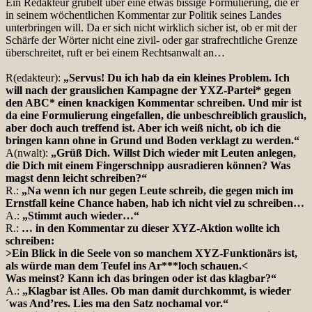
Ein Redakteur grübelt über eine etwas bissige Formulierung, die er
in seinem wöchentlichen Kommentar zur Politik seines Landes
unterbringen will. Da er sich nicht wirklich sicher ist, ob er mit der
Schärfe der Wörter nicht eine zivil- oder gar strafrechtliche Grenze
überschreitet, ruft er bei einem Rechtsanwalt an…
R(edakteur):
„Servus! Du ich hab da ein kleines Problem. Ich
will nach der grauslichen Kampagne der YXZ-Partei* gegen
den ABC* einen knackigen Kommentar schreiben. Und mir ist
da eine Formulierung eingefallen, die unbeschreiblich grauslich,
aber doch auch treffend ist. Aber ich weiß nicht, ob ich die
bringen kann ohne in Grund und Boden verklagt zu werden.“
A(nwalt):
„Grüß Dich. Willst Dich wieder mit Leuten anlegen,
die Dich mit einem Fingerschnipp ausradieren können? Was
magst denn leicht schreiben?“
R.:
„Na wenn ich nur gegen Leute schreib, die gegen mich im
Ernstfall keine Chance haben, hab ich nicht viel zu schreiben…
A.:
„Stimmt auch wieder…“
R.:
… in den Kommentar zu dieser XYZ-Aktion wollte ich
schreiben:
>Ein Blick in die Seele von so manchem XYZ-Funktionärs ist,
als würde man dem Teufel ins Ar***loch schauen.<
Was meinst? Kann ich das bringen oder ist das klagbar?“
A.:
„Klagbar ist Alles. Ob man damit durchkommt, is wieder
´was And’res. Lies ma den Satz nochamal vor.“