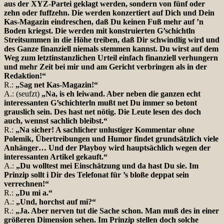
aus der XYZ-Partei geklagt werden, sondern von fünf oder
zehn oder fuffzehn. Die werden konzertiert auf Dich und Dein
Kas-Magazin eindreschen, daß Du keinen Fuß mehr auf ’n
Boden kriegst. Die werden mit konstruierten G’schichtln
Streitsummen in die Höhe treiben, daß Dir schwindlig wird und
des Ganze finanziell niemals stemmen kannst. Du wirst auf dem
Weg zum letztinstanzlichen Urteil einfach finanziell verhungern
und mehr Zeit bei mir und am Gericht verbringen als in der
Redaktion!“
R.:
„Sag net Kas-Magazin!“
A.: (seufzt)
„Na, is eh leiwand. Aber neben die ganzen echt
interessanten G’schichterln mußt net Du immer so betont
grauslich sein. Des hast net nötig. Die Leute lesen des doch
auch, wennst sachlich bleibst.“
R.:
„Na sicher! A sachlicher unlustiger Kommentar ohne
Polemik, Übertreibungen und Humor findet grundsätzlich viele
Anhänger… Und der Playboy wird hauptsächlich wegen der
interessanten Artikel gekauft.“
A.:
„Du wolltest mei Einschätzung und da hast Du sie. Im
Prinzip sollt i Dir des Telefonat für ’s bloße deppat sein
verrechnen!“
R.:
„Du mi a.“
A.:
„Und, horchst auf mi?“
R.:
„Ja. Aber nerven tut die Sache schon. Man muß des in einer
größeren Dimension sehen. Im Prinzip stellen doch solche