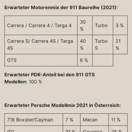
Erwarteter Motorenmix der 911 Baureihe (2021):
30
Carrera / Carrera 4 / Targa 4
Turbo
3 %
%
Carrera S/ Carrera 4S / Targa
40
Turbo
21
4S
%
S
%
GTS
6 %
Erwarteter PDK-Anteil bei den 911 GTS
Modellen:
100 %
Erwarteter Porsche Modellmix 2021 in Österreich:
718 Boxster/Cayman
7 %
Macan
11 %
911
31 %
Cayenne
25 %