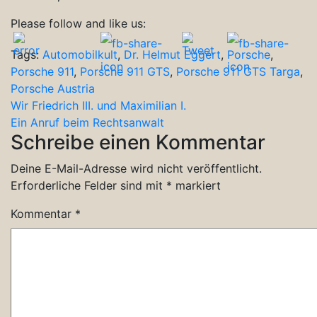
Please follow and like us:
Tags:
Automobilkult
,
Dr. Helmut Eggert
,
Porsche
,
Porsche 911
,
Porsche 911 GTS
,
Porsche 911 GTS Targa
,
Porsche Austria
Beitragsnavigation
Wir Friedrich III. und Maximilian I.
Ein Anruf beim Rechtsanwalt
Schreibe einen Kommentar
Deine E-Mail-Adresse wird nicht veröffentlicht.
Erforderliche Felder sind mit
*
markiert
Kommentar
*