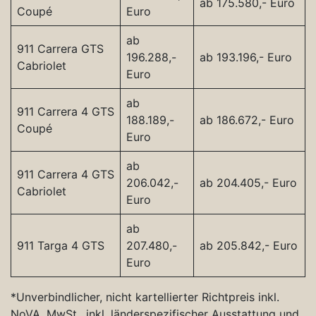
ab 175.580,- Euro
Coupé
Euro
ab
911 Carrera GTS
196.288,-
ab 193.196,- Euro
Cabriolet
Euro
ab
911 Carrera 4 GTS
188.189,-
ab 186.672,- Euro
Coupé
Euro
ab
911 Carrera 4 GTS
206.042,-
ab 204.405,- Euro
Cabriolet
Euro
ab
911 Targa 4 GTS
207.480,-
ab 205.842,- Euro
Euro
*Unverbindlicher, nicht kartellierter Richtpreis inkl.
NoVA, MwSt., inkl. länderspezifischer Ausstattung und