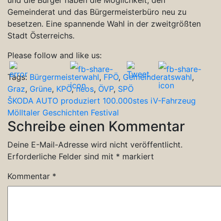
Gemeinderat und das Bürgermeisterbüro neu zu
besetzen. Eine spannende Wahl in der zweitgrößten
Stadt Österreichs.
Please follow and like us:
Tags:
Bürgermeisterwahl
,
FPÖ
,
Gemeinderatswahl
,
Graz
,
Grüne
,
KPÖ
,
neos
,
ÖVP
,
SPÖ
Beitragsnavigation
ŠKODA AUTO produziert 100.000stes iV-Fahrzeug
Mölltaler Geschichten Festival
Schreibe einen Kommentar
Deine E-Mail-Adresse wird nicht veröffentlicht.
Erforderliche Felder sind mit
*
markiert
Kommentar
*