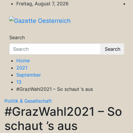
Skip
Freitag, August 7, 2026
to
content
Gazette Oesterreich
Magazin für Freizeit, Politik, Kultur & Wisse
Search
Search
Home
2021
September
13
#GrazWahl2021 – So schaut ’s aus
Politik & Gesellschaft
#GrazWahl2021 – So
schaut ’s aus