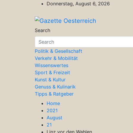
Skip
Donnerstag, August 6, 2026
to
content
Gazette Oesterreich
Magazin für Freizeit, Politik, Kultu
Search
Politik & Gesellschaft
Verkehr & Mobilität
Wissenswertes
Sport & Freizeit
Kunst & Kultur
Genuss & Kulinarik
Tipps & Ratgeber
Home
2021
August
21
Linz vor den Wahlen