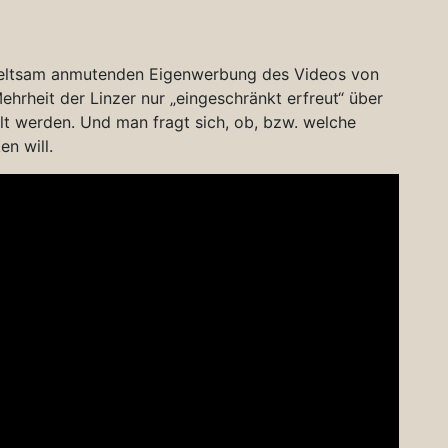
r seltsam anmutenden Eigenwerbung des Videos von
Mehrheit der Linzer nur „eingeschränkt erfreut“ über
llt werden. Und man fragt sich, ob, bzw. welche
n will.