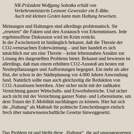
NR-Präsident Wolfgang Sobotka erhält von
Verkehrsministerin Leonore Gewessler ein E-Bike.
Auch mit kleinen Gesten kann man Haltung beweisen.
Meinungen und Haltungen sind allerdings problematisch. Sie
„ersetzen“ die Fakten und den Austausch von Erkenntnissen. Jede
ergebnisoffene Diskussion wird im Keim erstickt.
In der Zwischenzeit ist hinlänglich bekannt, daß die Theorie der
CO2-verursachten Erderwärmung – und hier handelt es sich
tatsächlich nur um eine Theorie – keine lebensnahen Ansätze zur
Lösung des dargestellten Problems bietet. Bekannt und bewiesen ist
allerdings, daß man einem erhöhten CO2-Ausstoß am besten mit
Neubepflanzungen und Aufforstungen begegnet. Ein mehr als alter
Hut, der schon in der Städteplanung vor 4.000 Jahren Anwendung
fand. Natürlich sollte man auch gleichzeitig die Reduktion von
CO2-Ausstössen betreiben. Aber sicher nicht mit der radikalen
Vernichtung ganzer Wirtschafts- und Erwerbsbereiche. Und sicher
auch nicht mit der Vernichtung ganzer Natur- und Lebensräume, um
dem Traum der E-Mobilität nachhängen zu können. Hier hat sich
die „Haltung“ als Maßstab für politische Entscheidungen einfach
frech über naturwissenschaftliche Gesetze hinweggesetzt.
Das Problem ist und bleibt diese „Haltung“, die auf unausgegorenen