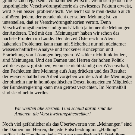
grundsätzlich egal sein. Vollkommen wurscht. Wenn sich jedoch die
ursprüngliche Verschwörungstheorie als erwiesenes Faktum erweist,
wird ’s ein bisserl problematisch. Vielleicht sollte man deshalb auch
aufhören, jedem, der gerade nicht der selben Meinung ist, zu
unterstellen, daß er Verschwörungstheorien vertritt. Denn
Verschwörungstheorien sind grundsätzlich ja immer die Meinungen
der Anderen. Und mit den „Meinungen“ haben wir schon das
nächste Problem im Lande. Den derzeit Österreich in Atem
haltenden Problemen kann man mit Sicherheit nur mit nüchterner
wissenschaftlicher Analyse und trockener Konzeption und
Erarbeitung von Lösungen begegnen. Was hier nicht funktioniert,
sind Meinungen. Und den Damen und Herren der hohen Politik
würde es ganz gut stehen, wenn sie nicht ständig der Wissenschaft,
den Fachleuten ihre Meinung aufs Aug drücken und das Resultat
der wissenschaftlichen Arbeit vorgeben würden. Auf die Meinungen
der ohnehin nur in homöopathischen Dosen kompetenten Mitglieder
der Bundesregierung kann man getrost verzichten. Im Normalfall
sind sie ohnehin wertlos.
Wir werden alle sterben. Und schuld daran sind die
Anderen, die Verschwörungstheoretiker!
Noch viel gefährlicher als das Überbewerten von „Meinungen“ sind
die Damen und Herren, die jede Entscheidung mit „Haltung“
treffen, jede Handlung, jedes Tun am moralischen Maßstab ihrer