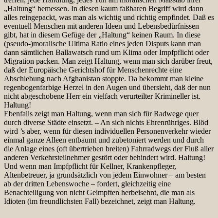
„Haltung“ bemessen. In diesen kaum faßbaren Begriff wird dann
alles reingepackt, was man als wichtig und richtig empfindet. Daß es
eventuell Menschen mit anderen Ideen und Lebensbedürfnissen
gibt, hat in diesem Gefüge der „Haltung“ keinen Raum. In diese
(pseudo-)moralische Ultima Ratio eines jeden Disputs kann man
dann sämtlichen Ballawatsch rund um Klima oder Impfpflicht oder
Migration packen. Man zeigt Haltung, wenn man sich darüber freut,
daß der Europäische Gerichtshof für Menschenrechte eine
Abschiebung nach Afghanistan stoppte. Da bekommt man kleine
regenbogenfarbige Herzel in den Augen und übersieht, daß der nun
nicht abgeschobene Herr ein vielfach verurteilter Krimineller ist.
Haltung!
Ebenfalls zeigt man Haltung, wenn man sich für Radwege quer
durch diverse Städte einsetzt. – An sich nichts Ehrenrühriges. Blöd
wird ’s aber, wenn für diesen individuellen Personenverkehr wieder
einmal ganze Alleen entbaumt und zubetoniert werden und durch
die Anlage eines (oft übertrieben breiten) Fahrradwegs der Fluß aller
anderen Verkehrsteilnehmer gestört oder behindert wird. Haltung!
Und wenn man Impfpflicht für Kellner, Krankenpfleger,
Altenbetreuer, ja grundsätzlich von jedem Einwohner – am besten
ab der dritten Lebenswoche – fordert, gleichzeitig eine
Benachteiligung von nicht Geimpften herbeisehnt, die man als
Idioten (im freundlichsten Fall) bezeichnet, zeigt man Haltung.