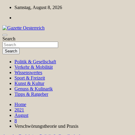
Skip
Samstag, August 8, 2026
to
content
Magazin für Freizeit, Politik, Kultur & Wissenschaft
Search
Gazette Oesterreich
Search
Politik & Gesellschaft
Verkehr & Mobilität
Wissenswertes
Sport & Freizeit
Kunst & Kultur
Genuss & Kulinarik
Tipps & Ratgeber
Home
2021
August
8
Verschwörungstheorie und Praxis