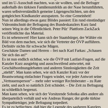
und im U-Ausschuß machten, was sie wollten, und die Befrager
außerhalb des türkisen Familienumfelds an der Nase herumführten,
waren selbstverständlich gemeine Lügengeschichten, um den
gottgleichen Kindkanzler anzupatzen. So eine Gemeinheit!
Nun ist allerdings etwas ganz Blödes passiert: Ein rund einstündiger
Videomitschnitt der Befragung des Bundeskanzlers Kurz fand
seinen Weg in die Öffentlichkeit. Peter Pilz‘ Plattform ZackZack
veröffentlichte das Material.
Es ist sehenswert! Hier kann sich der Staatsbürger, der Wähler ein
Bild von dem machen, wie sich die Vertreter der ÖVP aufführen.
Definitiv nichts für schwache Mägen.
Geschätzte Damen und Herren – frei nach Karl Farkas: „Schauen
Sie sich das an!“
Es ist nun endlich sichtbar, wie die ÖVP mit Larifari-Fragen, auf die
Kanzler Kurz ausgiebig und ausschweifend antwortet, mit
Geschäftsordnungdebatten und anderen Sinnlosigkeiten die Zeit
„stiehlt“. Man kann sehen, wie sich Kanzler Kurz vor der
Beantwortung einfachster Fragen windet, vor jeder Antwort seine
„Vertrauensperson“ – mehr oder weniger Rechtsberater – zu Rate
zieht, und auch so natürlich Zeit schindet. – Die Zeit zu Befragung
ist schließlich begrenzt.
Man kann sehen, wie sich der Vorsitzende Sobotka alles andere als
überparteilich verhält und wie Andreas Hanger, der große türkise
Sympathieträger, jede Befragung torpediert.
Es ist zu befürchten, daß hier die Legende des sauberen Kanzlers