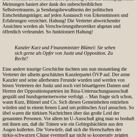
Meinungen basiert aber dank des unbeschreiblichen
Selbstvertrauens, ja Sendungsbewußtseins der politischen
Entscheidungsträger, auf jeden Austausch von Erkenntnissen und
Erfahrungen verzichtet. Haltung! Die Vertreter abweichender
Ansichten werden als Verschwörungstheoretiker abgetan und
öffentlich verleumdet. So funktioniert Haltung!
Kanzler Kurz und Finanzminister Blümel: Sie sehen
sich gerne als Opfer von Justiz und Opposition. Zu
Recht?
Eine andere traurige Geschichte tischten uns nun monatelang die
Vertreter der allseits geschätzten Kanzlerpartei ÖVP auf. Der arme
Kanzler und seine allerbesten Freunde wurden und werden von
bösen Vertretern der Justiz und noch viel bösartigeren Damen und
Herren der Oppositionsparteien im Ibiza-Untersuchungsausschuß
gequält und hundsgemeinerweise verfolgt. – Man fragte sich schon,
wann Kurz, Blümel und Co. Sich diesen Gemeinheiten entziehen
würden und in einem fernen Land um politisches Asyl ansuchen. So
übel waren die türkisen Nachrichten über das große Leid der
genannten Personen. Vor allem im U-Ausschuß ging man so boshaft
mit ihnen um, daß die Tränen wie ein Gebirgsbächlein aus den
Augen kullerten. Die Vorwürfe, daß sich die Herrschaften der
türkis-schwarzen Clique eventuell gar nicht so kooperativ zeigten