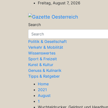
Skip
Freitag, August 7, 2026
to
content
Gazette Oesterreich
Magazin für Freizeit, Politik, Kultu
Search
Politik & Gesellschaft
Verkehr & Mobilität
Wissenswertes
Sport & Freizeit
Kunst & Kultur
Genuss & Kulinarik
Tipps & Ratgeber
Home
2021
August
1
Wuchteldrucker, Geldnot und Headhun