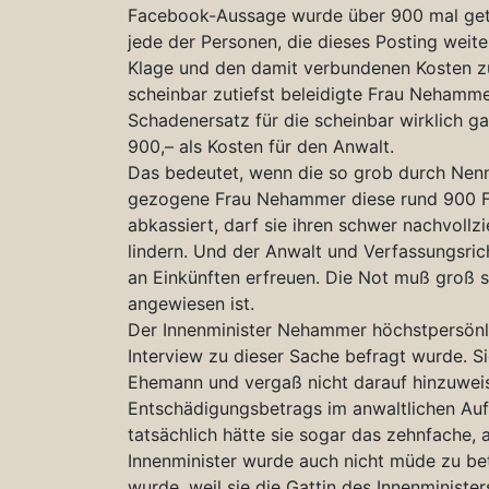
Facebook-Aussage wurde über 900 mal gete
jede der Personen, die dieses Posting weiter
Klage und den damit verbundenen Kosten zu
scheinbar zutiefst beleidigte Frau Nehammer
Schadenersatz für die scheinbar wirklich
900,– als Kosten für den Anwalt.
Das bedeutet, wenn die so grob durch Nenn
gezogene Frau Nehammer diese rund 900 F
abkassiert, darf sie ihren schwer nachvoll
lindern. Und der Anwalt und Verfassungsrich
an Einkünften erfreuen. Die Not muß groß 
angewiesen ist.
Der Innenminister Nehammer höchstpersönlic
Interview zu dieser Sache befragt wurde. Si
Ehemann und vergaß nicht darauf hinzuweis
Entschädigungsbetrags im anwaltlichen Au
tatsächlich hätte sie sogar das zehnfache, 
Innenminister wurde auch nicht müde zu be
wurde, weil sie die Gattin des Innenministe