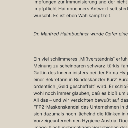
Impfungen zur Immunisierung und der nicht
Impfpflicht Haimbuchners Antwort selbsterk
wurscht. Es ist eben Wahlkampfzeit.
Dr. Manfred Haimbuchner wurde Opfer eines
Ein viel schlimmeres „Mißverständnis“ erfuh
Meinung zu scheinbaren schwarz-türkis-fami
Gattin des Innenministers bei der Firma H
einer Sekretärin in Bundeskanzler Kurz‘ Büro
ordentlich „Geld gescheffelt“ wird. Er schl
wohl noch immer glauben, daß es bloß um d
All das – und wir verzichten bewußt auf da
FFP2-Maskenskandal das Unternehmen in di
sich dazumals noch lächelnd die Klinken in
Vorzeigeunternehmen Hygiene Austria. Doc
Image: Nach mehrmaligem Verschieben des