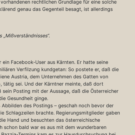
 vorhandenen rechtlichen Grundlage für eine solche
lärend genau das Gegenteil besagt, ist allerdings
 „Mißverständnisses“.
r ein Facebook-User aus Kärnten. Er hatte seine
liären Verfilzung kundgetan: So postete er, daß die
ygiene Austria, dem Unternehmen des Gatten von
, tätig sei. Und der Kärntner meinte, daß dort
oß sein Posting mit der Aussage, daß die Österreicher
ie Gesundheit ginge.
s Abbilden des Postings – geschah noch bevor der
e Schlagzeilen brachte. Regierungsmitglieder gaben
 die Hand und besuchten das österreichische
h schon bald war es aus mit dem wunderbaren
 Razzia-Termins kam es zur Hausdurchsuchung bei