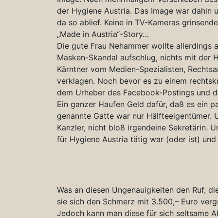
der Hygiene Austria. Das Image war dahin
da so ablief. Keine in TV-Kameras grinsende
„Made in Austria“-Story…
Die gute Frau Nehammer wollte allerdings a
Masken-Skandal aufschlug, nichts mit der H
Kärntner vom Medien-Spezialisten, Rechts
verklagen. Noch bevor es zu einem rechtskr
dem Urheber des Facebook-Postings und der 
Ein ganzer Haufen Geld dafür, daß es ein 
genannte Gatte war nur Hälfteeigentümer. U
Kanzler, nicht bloß irgendeine Sekretärin. 
für Hygiene Austria tätig war (oder ist) un
Was an diesen Ungenauigkeiten den Ruf, di
sie sich den Schmerz mit 3.500,– Euro vergüt
Jedoch kann man diese für sich seltsame A