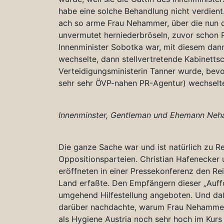
habe eine solche Behandlung nicht verdient
ach so arme Frau Nehammer, über die nun d
unvermutet herniederbröseln, zuvor schon 
Innenminister Sobotka war, mit diesem dann
wechselte, dann stellvertretende Kabinetts
Verteidigungsministerin Tanner wurde, bevor
sehr sehr ÖVP-nahen PR-Agentur) wechselte
Innenminster, Gentleman und Ehemann Neha
Die ganze Sache war und ist natürlich zu R
Oppositionsparteien. Christian Hafenecker
eröffneten in einer Pressekonferenz den R
Land erfaßte. Den Empfängern dieser „Auf
umgehend Hilfestellung angeboten. Und daß
darüber nachdachte, warum Frau Nehammer ih
als Hygiene Austria noch sehr hoch im Kur