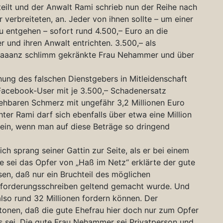
ilt und der Anwalt Rami schrieb nun der Reihe nach
 verbreiteten, an. Jeder von ihnen sollte – um einer
 entgehen – sofort rund 4.500,– Euro an die
 und ihren Anwalt entrichten. 3.500,– als
 gaaaanz schlimm gekränkte Frau Nehammer und über
ung des falschen Dienstgebers in Mitleidenschaft
acebook-User mit je 3.500,– Schadenersatz
ziehbaren Schmerz mit ungefähr 3,2 Millionen Euro
ter Rami darf sich ebenfalls über etwa eine Million
sein, wenn man auf diese Beträge so dringend
h sprang seiner Gattin zur Seite, als er bei einem
e sei das Opfer von „Haß im Netz“ erklärte der gute
en, daß nur ein Bruchteil des möglichen
fforderungsschreiben geltend gemacht wurde. Und
also rund 32 Millionen fordern können. Der
tonen, daß die gute Ehefrau hier doch nur zum Opfer
rs sei. Die gute Frau Nehammer sei Privatperson und