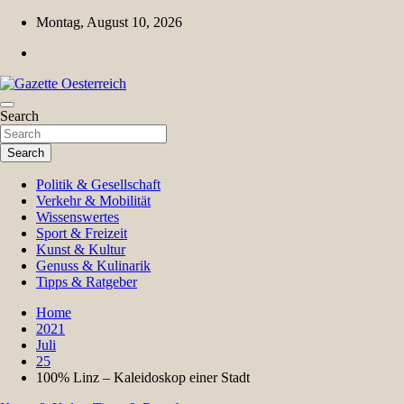
Skip
Montag, August 10, 2026
to
content
Magazin für Freizeit, Politik, Kultur & Wissenschaft
Search
Gazette Oesterreich
Search
Politik & Gesellschaft
Verkehr & Mobilität
Wissenswertes
Sport & Freizeit
Kunst & Kultur
Genuss & Kulinarik
Tipps & Ratgeber
Home
2021
Juli
25
100% Linz – Kaleidoskop einer Stadt