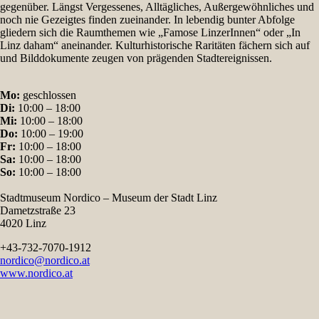
gegenüber. Längst Vergessenes, Alltägliches, Außergewöhnliches und
noch nie Gezeigtes finden zueinander. In lebendig bunter Abfolge
gliedern sich die Raumthemen wie „Famose LinzerInnen“ oder „In
Linz daham“ aneinander. Kulturhistorische Raritäten fächern sich auf
und Bilddokumente zeugen von prägenden Stadtereignissen.
Mo:
geschlossen
Di:
10:00 – 18:00
Mi:
10:00 – 18:00
Do:
10:00 – 19:00
Fr:
10:00 – 18:00
Sa:
10:00 – 18:00
So:
10:00 – 18:00
Stadtmuseum Nordico – Museum der Stadt Linz
Dametzstraße 23
4020 Linz
+43-732-7070-1912
nordico@nordico.at
www.nordico.at