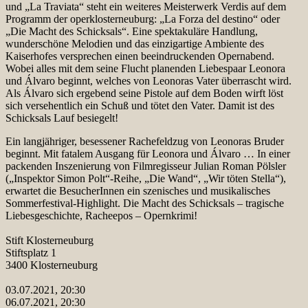
und „La Traviata“ steht ein weiteres Meisterwerk Verdis auf dem
Programm der operklosterneuburg: „La Forza del destino“ oder
„Die Macht des Schicksals“. Eine spektakuläre Handlung,
wunderschöne Melodien und das einzigartige Ambiente des
Kaiserhofes versprechen einen beeindruckenden Opernabend.
Wobei alles mit dem seine Flucht planenden Liebespaar Leonora
und Álvaro beginnt, welches von Leonoras Vater überrascht wird.
Als Álvaro sich ergebend seine Pistole auf dem Boden wirft löst
sich versehentlich ein Schuß und tötet den Vater. Damit ist des
Schicksals Lauf besiegelt!
Ein langjähriger, besessener Rachefeldzug von Leonoras Bruder
beginnt. Mit fatalem Ausgang für Leonora und Álvaro … In einer
packenden Inszenierung von Filmregisseur Julian Roman Pölsler
(„Inspektor Simon Polt“-Reihe, „Die Wand“, „Wir töten Stella“),
erwartet die BesucherInnen ein szenisches und musikalisches
Sommerfestival-Highlight. Die Macht des Schicksals – tragische
Liebesgeschichte, Racheepos – Opernkrimi!
Stift Klosterneuburg
Stiftsplatz 1
3400 Klosterneuburg
03.07.2021, 20:30
06.07.2021, 20:30