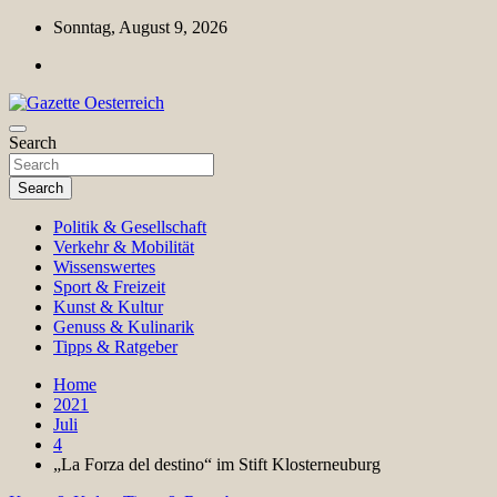
Skip
Sonntag, August 9, 2026
to
content
Magazin für Freizeit, Politik, Kultur & Wissenschaft
Search
Gazette Oesterreich
Search
Politik & Gesellschaft
Verkehr & Mobilität
Wissenswertes
Sport & Freizeit
Kunst & Kultur
Genuss & Kulinarik
Tipps & Ratgeber
Home
2021
Juli
4
„La Forza del destino“ im Stift Klosterneuburg