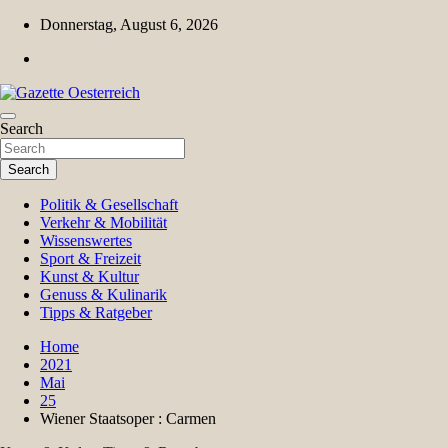
Skip
Donnerstag, August 6, 2026
to
content
Magazin für Freizeit, Politik, Kultur & Wissenschaft
Search
Gazette Oesterreich
Search
Politik & Gesellschaft
Verkehr & Mobilität
Wissenswertes
Sport & Freizeit
Kunst & Kultur
Genuss & Kulinarik
Tipps & Ratgeber
Home
2021
Mai
25
Wiener Staatsoper : Carmen