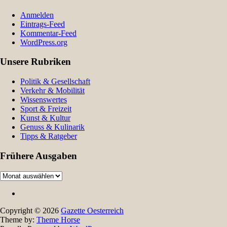
Anmelden
Eintrags-Feed
Kommentar-Feed
WordPress.org
Unsere Rubriken
Politik & Gesellschaft
Verkehr & Mobilität
Wissenswertes
Sport & Freizeit
Kunst & Kultur
Genuss & Kulinarik
Tipps & Ratgeber
Frühere Ausgaben
Frühere
Ausgaben
Copyright © 2026
Gazette Oesterreich
Theme by:
Theme Horse