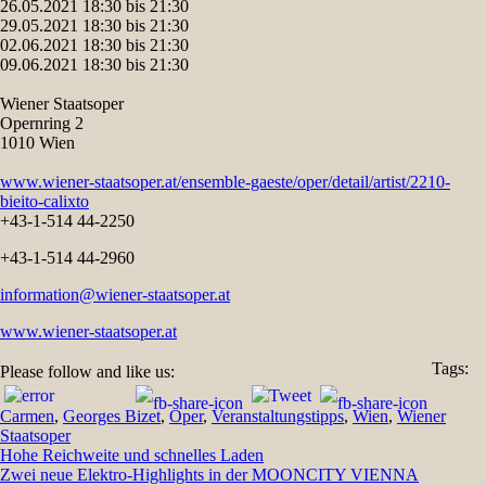
26.05.2021 18:30 bis 21:30
29.05.2021 18:30 bis 21:30
02.06.2021 18:30 bis 21:30
09.06.2021 18:30 bis 21:30
Wiener Staatsoper
Opernring 2
1010 Wien
www.wiener-staatsoper.at/ensemble-gaeste/oper/detail/artist/2210-
bieito-calixto
+43-1-514 44-2250
+43-1-514 44-2960
information@wiener-staatsoper.at
www.wiener-staatsoper.at
Tags:
Please follow and like us:
Carmen
,
Georges Bizet
,
Oper
,
Veranstaltungstipps
,
Wien
,
Wiener
Staatsoper
Beitragsnavigation
Hohe Reichweite und schnelles Laden
Zwei neue Elektro-Highlights in der MOONCITY VIENNA