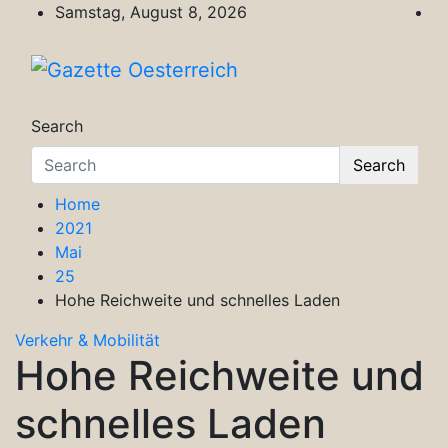
Skip
Samstag, August 8, 2026
to
content
Gazette Oesterreich
Magazin für Freizeit, Politik, Kultur & Wisse
Search
Search
Home
2021
Mai
25
Hohe Reichweite und schnelles Laden
Verkehr & Mobilität
Hohe Reichweite und
schnelles Laden