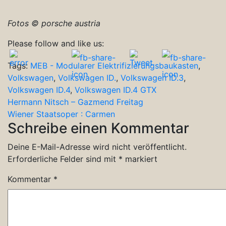
Fotos © porsche austria
Please follow and like us:
Tags:
MEB - Modularer Elektrifizierungsbaukasten
,
Volkswagen
,
Volkswagen ID.
,
Volkswagen ID.3
,
Volkswagen ID.4
,
Volkswagen ID.4 GTX
Beitragsnavigation
Hermann Nitsch – Gazmend Freitag
Wiener Staatsoper : Carmen
Schreibe einen Kommentar
Deine E-Mail-Adresse wird nicht veröffentlicht.
Erforderliche Felder sind mit
*
markiert
Kommentar
*