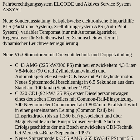
Fahrberechtigungssystem ELCODE und Aktives Service System
ASSYST
Neue Sonderausstattung: beispielsweise elektronische Einparkhilfe
PTS (Parktronic System), Zielführungssystem APS (Auto Pilot
System), variabler Tempomat (nur mit Automatikgetriebe),
Regensensor für Scheibenwischer, Xenonscheinwerfer mit
dynamischer Leuchtweitenregulierung
Neue V6-Ottomotoren mit Dreiventiltechnik und Doppelzündung
C 43 AMG (225 kW/306 PS) mit neu entwickeltem 4,3-Liter-
V8-Motor (90 Grad Zylinderbankwinkel) und
Automatikgetriebe ist erste C-Klasse mit Achtzylindermotor.
Neues Spitzenmodell beschleunigt in 6,5 Sekunden aus dem
Stand auf 100 km/h (September 1997)
C 220 CDI (92 kW/125 PS): erster Dieselpersonenwagen
eines deutschen Herstellers mit Common-Rail-Einspritzung,
300 Newtonmeter Drehmoment ab 1.800/min. Kraftstoff wird
in einer gemeinsamen Leitung (Common Rail) bei
Einspritzdruck (bis zu 1.350 bar) gespeichert und über
Magnetventile an die Einspritzdüsen verteilt. Start der
Erfolgsgeschichte der mit Bosch entwickelten CDI-Technik
bei Mercedes-Benz (September 1997)
Neues Spitzenmodell: C 55 AMG (255 kW/347 PS) mit 5,5-