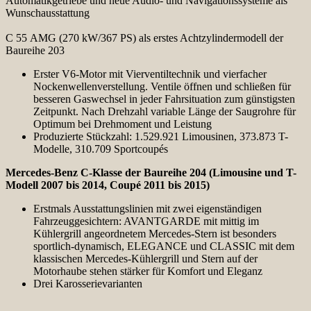
Automatikgetriebe und neue Audio- und Navigationssysteme als
Wunschausstattung
C 55 AMG (270 kW/367 PS) als erstes Achtzylindermodell der
Baureihe 203
Erster V6-Motor mit Vierventiltechnik und vierfacher
Nockenwellenverstellung. Ventile öffnen und schließen für
besseren Gaswechsel in jeder Fahrsituation zum günstigsten
Zeitpunkt. Nach Drehzahl variable Länge der Saugrohre für
Optimum bei Drehmoment und Leistung
Produzierte Stückzahl: 1.529.921 Limousinen, 373.873 T-
Modelle, 310.709 Sportcoupés
Mercedes-Benz C-Klasse der Baureihe 204 (Limousine und T-
Modell 2007 bis 2014, Coupé 2011 bis 2015)
Erstmals Ausstattungslinien mit zwei eigenständigen
Fahrzeuggesichtern: AVANTGARDE mit mittig im
Kühlergrill angeordnetem Mercedes-Stern ist besonders
sportlich-dynamisch, ELEGANCE und CLASSIC mit dem
klassischen Mercedes-Kühlergrill und Stern auf der
Motorhaube stehen stärker für Komfort und Eleganz
Drei Karosserievarianten