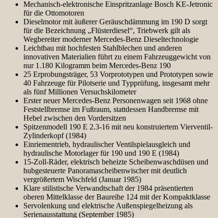
Mechanisch-elektronische Einspritzanlage Bosch KE-Jetronic
für die Ottomotoren
Dieselmotor mit äußerer Geräuschdämmung im 190 D sorgt
für die Bezeichnung „Flüsterdiesel“, Triebwerk gilt als
Wegbereiter moderner Mercedes-Benz Dieseltechnologie
Leichtbau mit hochfesten Stahlblechen und anderen
innovativen Materialien führt zu einem Fahrzeuggewicht von
nur 1.180 Kilogramm beim Mercedes-Benz 190
25 Erprobungsträger, 53 Vorprototypen und Prototypen sowie
40 Fahrzeuge für Pilotserie und Typprüfung, insgesamt mehr
als fünf Millionen Versuchskilometer
Erster neuer Mercedes-Benz Personenwagen seit 1968 ohne
Feststellbremse im Fußraum, stattdessen Handbremse mit
Hebel zwischen den Vordersitzen
Spitzenmodell 190 E 2.3-16 mit neu konstruiertem Vierventil-
Zylinderkopf (1984)
Einriementrieb, hydraulischer Ventilspielausgleich und
hydraulische Motorlager für 190 und 190 E (1984)
15-Zoll-Räder, elektrisch beheizte Scheibenwaschdüsen und
hubgesteuerte Panoramascheibenwischer mit deutlich
vergrößertem Wischfeld (Januar 1985)
Klare stilistische Verwandtschaft der 1984 präsentierten
oberen Mittelklasse der Baureihe 124 mit der Kompaktklasse
Servolenkung und elektrische Außenspiegelheizung als
Serienausstattung (September 1985)