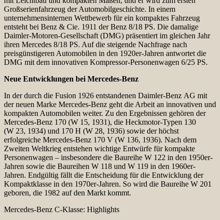
mit Leichtbau und kompakten Maßen, und er wird zum ersten
Großserienfahrzeug der Automobilgeschichte. In einem
unternehmensinternen Wettbewerb für ein kompaktes Fahrzeug
entsteht bei Benz & Cie. 1911 der Benz 8/18 PS. Die damalige
Daimler-Motoren-Gesellschaft (DMG) präsentiert im gleichen Jahr
ihren Mercedes 8/18 PS. Auf die steigende Nachfrage nach
preisgünstigeren Automobilen in den 1920er-Jahren antwortet die
DMG mit dem innovativen Kompressor-Personenwagen 6/25 PS.
Neue Entwicklungen bei Mercedes-Benz
In der durch die Fusion 1926 entstandenen Daimler-Benz AG mit
der neuen Marke Mercedes-Benz geht die Arbeit an innovativen und
kompakten Automobilen weiter. Zu den Ergebnissen gehören der
Mercedes-Benz 170 (W 15, 1931), die Heckmotor-Typen 130
(W 23, 1934) und 170 H (W 28, 1936) sowie der höchst
erfolgreiche Mercedes-Benz 170 V (W 136, 1936). Nach dem
Zweiten Weltkrieg entstehen wichtige Entwürfe für kompakte
Personenwagen – insbesondere die Baureihe W 122 in den 1950er-
Jahren sowie die Baureihen W 118 und W 119 in den 1960er-
Jahren. Endgültig fällt die Entscheidung für die Entwicklung der
Kompaktklasse in den 1970er-Jahren. So wird die Baureihe W 201
geboren, die 1982 auf den Markt kommt.
Mercedes-Benz C-Klasse: Highlights