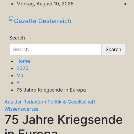
Skip
Montag, August 10, 2026
to
content
Gazette Oesterreich
Magazin für Freizeit, Politik, Kultur & Wisse
Search
Search
Home
2020
Mai
8
75 Jahre Kriegsende in Europa
Aus der Redaktion
Politik & Gesellschaft
Wissenswertes
75 Jahre Kriegsende
in Europa