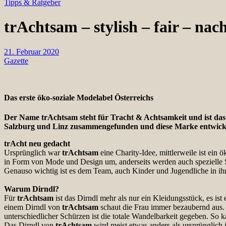
Tipps & Ratgeber
trAchtsam – stylish – fair – nac
21. Februar 2020
Gazette
Das erste öko-soziale Modelabel Österreichs
Der Name trAchtsam steht für Tracht & Achtsamkeit und ist das 
Salzburg und Linz zusammengefunden und diese Marke entwickelt. 
trAcht neu gedacht
Ursprünglich war
trAchtsam
eine Charity-Idee, mittlerweile ist ei
in Form von Mode und Design um, anderseits werden auch spezielle Se
Genauso wichtig ist es dem Team, auch Kinder und Jugendliche in ih
Warum Dirndl?
Für
trAchtsam
ist das Dirndl mehr als nur ein Kleidungsstück, es ist
einem Dirndl von
trAchtsam
schaut die Frau immer bezaubernd aus.
unterschiedlicher Schürzen ist die totale Wandelbarkeit gegeben. So ka
Das Dirndl von
trAchtsam
wird meist etwas anders als ursprünglich 