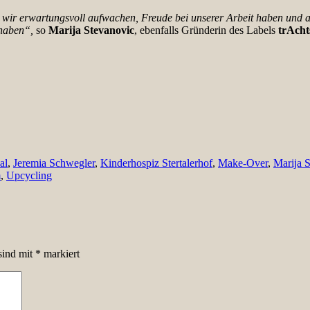
der wir erwartungsvoll aufwachen, Freude bei unserer Arbeit haben un
 haben“,
so
Marija Stevanovic
, ebenfalls Gründerin des Labels
trAch
al
,
Jeremia Schwegler
,
Kinderhospiz Stertalerhof
,
Make-Over
,
Marija 
m
,
Upcycling
sind mit
*
markiert