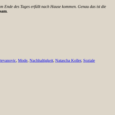
d am Ende des Tages erfüllt nach Hause kommen. Genau das ist die
tsam
.
Stevanovic
,
Mode
,
Nachhaltigkeit
,
Natascha Koller
,
Soziale