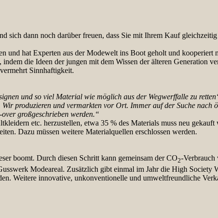
nd sich dann noch darüber freuen, dass Sie mit Ihrem Kauf gleichzeitig 
 und hat Experten aus der Modewelt ins Boot geholt und kooperiert 
t, indem die Ideen der jungen mit dem Wissen der älteren Generation v
vermehrt Sinnhaftigkeit.
esignen und so viel Material wie möglich aus der Wegwerffalle zu retten
be. Wir produzieren und vermarkten vor Ort. Immer auf der Suche nach ö
e-over großgeschrieben werden.“
Altkleidern etc. herzustellen, etwa 35 % des Materials muss neu gekauft
eiten. Dazu müssen weitere Materialquellen erschlossen werden.
ieser boomt. Durch diesen Schritt kann gemeinsam der CO
-Verbrauch 
2
usswerk Modeareal. Zusätzlich gibt einmal im Jahr die High Societ
den. Weitere innovative, unkonventionelle und umweltfreundliche Verk