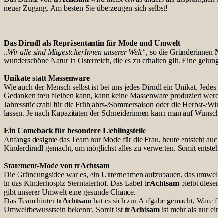
neuer Zugang. Am besten Sie überzeugen sich selbst!
Das Dirndl als Repräsentantin für Mode und Umwelt
„
Wir alle sind MitgestalterInnen unserer Welt“,
so die Gründerinnen
wunderschöne Natur in Österreich, die es zu erhalten gilt. Eine gelun
Unikate statt Massenware
Wie auch der Mensch selbst ist bei uns jedes Dirndl ein Unikat. Jedes
Gedanken treu bleiben kann, kann keine Massenware produziert werde
Jahresstückzahl für die Frühjahrs-/Sommersaison oder die Herbst-/Win
lassen. Je nach Kapazitäten der Schneiderinnen kann man auf Wunsch 
Ein Comeback für besondere Lieblingsteile
Anfangs designte das Team nur Mode für die Frau, heute entsteht au
Kinderdirndl gemacht, um möglichst alles zu verwerten. Somit entste
Statement-Mode von trAchtsam
Die Gründungsidee war es, ein Unternehmen aufzubauen, das umweltfre
in das Kinderhospiz Sterntalerhof. Das Label
trAchtsam
bleibt diese
gibt unserer Umwelt eine gesunde Chance.
Das Team hinter
trAchtsam
hat es sich zur Aufgabe gemacht, Ware fü
Umweltbewusstsein bekennt. Somit ist
trAchtsam
ist mehr als nur ei