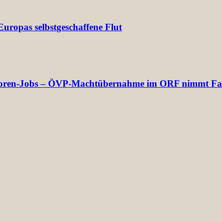
uropas selbstgeschaffene Flut
rektoren-Jobs – ÖVP-Machtübernahme im ORF nimmt Fa