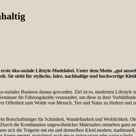
hhaltig
erste öko-soziale Lifstyle-Modelabel. Unter dem Motto „gut auss
Sie steht für stylische, faire, nachhaltige und hochwertige Klei
n öko-soziales Business daraus geworden. Ziel ist es, modernen Lifesty
minare für Führungskräfte veranstaltet, um diese in ihrer Vorbildfunkt
rer Offenheit zum Wohle von Mensch, Tier und Natur zu fördern und zu
 ein Botschaftsträger für Schönheit, Wandelbarkeit und Weiblichkeit. Ob 
 Durch die Kombination ungewöhnlicher Materialien entstehen ganz neu
nn sich die Trägerin mit ein und demselben Kleid modern, traditionell, 
in Szene gesetzt, manchmal auch etwas extravagant oder sogar schräg – 