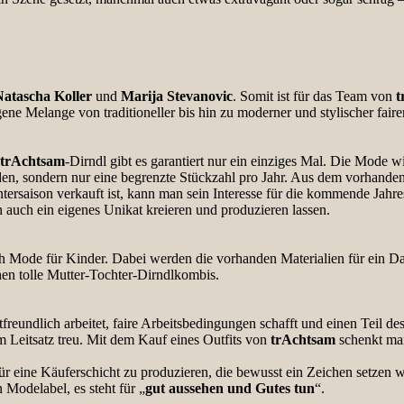
Natascha Koller
und
Marija Stevanovic
. Somit ist für das Team von
t
gene Melange von traditioneller bis hin zu moderner und stylischer fai
trAchtsam
-Dirndl gibt es garantiert nur ein einziges Mal. Die Mode 
n, sondern nur eine begrenzte Stückzahl pro Jahr. Aus dem vorhanden
tersaison verkauft ist, kann man sein Interesse für die kommende Jahre
auch ein eigenes Unikat kreieren und produzieren lassen.
ch Mode für Kinder. Dabei werden die vorhanden Materialien für ein D
hen tolle Mutter-Tochter-Dirndlkombis.
undlich arbeitet, faire Arbeitsbedingungen schafft und einen Teil des
m Leitsatz treu. Mit dem Kauf eines Outfits von
trAchtsam
schenkt ma
r eine Käuferschicht zu produzieren, die bewusst ein Zeichen setzen w
n Modelabel, es steht für „
gut aussehen und Gutes tun
“.