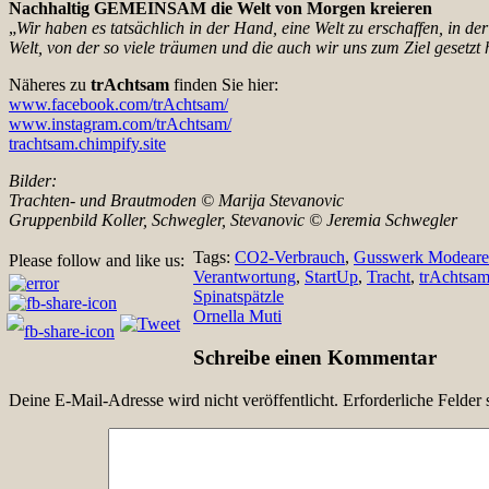
Nachhaltig GEMEINSAM die Welt von Morgen kreieren
„
Wir haben es tatsächlich in der Hand, eine Welt zu erschaffen, in 
Welt, von der so viele träumen und die auch wir uns zum Ziel gesetzt
Näheres zu
trAchtsam
finden Sie hier:
www.facebook.com/trAchtsam/
www.instagram.com/trAchtsam/
trachtsam.chimpify.site
Bilder:
Trachten- und Brautmoden © Marija Stevanovic
Gruppenbild Koller, Schwegler, Stevanovic © Jeremia Schwegler
Tags:
CO2-Verbrauch
,
Gusswerk Modeare
Please follow and like us:
Verantwortung
,
StartUp
,
Tracht
,
trAchtsa
Beitragsnavigation
Spinatspätzle
Ornella Muti
Schreibe einen Kommentar
Deine E-Mail-Adresse wird nicht veröffentlicht.
Erforderliche Felder 