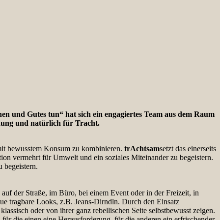
ehen und Gutes tun“ hat sich ein engagiertes Team aus dem Raum
dung und natürlich für Tracht.
le mit bewusstem Konsum zu kombinieren.
trAchtsam
setzt das einerseits
ion vermehrt für Umwelt und ein soziales Miteinander zu begeistern.
 begeistern.
auf der Straße, im Büro, bei einem Event oder in der Freizeit, in
e tragbare Looks, z.B. Jeans-Dirndln. Durch den Einsatz
klassisch oder von ihrer ganz rebellischen Seite selbstbewusst zeigen.
für die einen eine Herausforderung, für die anderen ein erfrischender