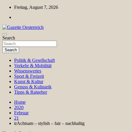
Skip
Freitag, August 7, 2026
to
content
Magazin für Freizeit, Politik, Kultur & Wissenschaft
Search
Gazette Oesterreich
Search
Politik & Gesellschaft
Verkehr & Mobilität
Wissenswertes
Sport & Freizeit
Kunst & Kultur
Genuss & Kulinarik
Tipps & Ratgeber
Home
2020
Februar
21
trAchtsam – stylish – fair – nachhaltig