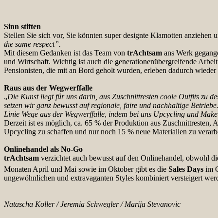
Sinn stiften
Stellen Sie sich vor, Sie könnten super designte Klamotten anziehen u
the same respect”.
Mit diesem Gedanken ist das Team von
trAchtsam
ans Werk gegangen
und Wirtschaft. Wichtig ist auch die generationenübergreifende Arbei
Pensionisten, die mit an Bord geholt wurden, erleben dadurch wieder 
Raus aus der Wegwerffalle
„
Die Kunst liegt für uns darin, aus Zuschnittresten coole Outfits zu d
setzen wir ganz bewusst auf regionale, faire und nachhaltige Betrie
Linie Wege aus der Wegwerffalle, indem bei uns Upcycling und Mak
Derzeit ist es möglich, ca. 65 % der Produktion aus Zuschnittresten, 
Upcycling zu schaffen und nur noch 15 % neue Materialien zu verarb
Onlinehandel als No-Go
trAchtsam
verzichtet auch bewusst auf den Onlinehandel, obwohl d
Monaten April und Mai sowie im Oktober gibt es die
Sales Days
im G
ungewöhnlichen und extravaganten Styles kombiniert versteigert wer
Natascha Koller / Jeremia Schwegler / Marija Stevanovic