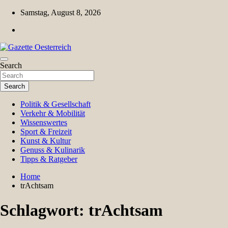
Skip
Samstag, August 8, 2026
to
content
Magazin für Freizeit, Politik, Kultur & Wissenschaft
Search
Gazette Oesterreich
Search
Politik & Gesellschaft
Verkehr & Mobilität
Wissenswertes
Sport & Freizeit
Kunst & Kultur
Genuss & Kulinarik
Tipps & Ratgeber
Home
trAchtsam
Schlagwort:
trAchtsam