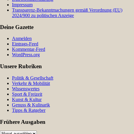
Impressum
Transparenz-Bekanntmachungen gemäß Verordnung (EU)
2024/900 zu politischen Anzeige
Deine Gazette
Anmelden
Eintrags-Feed
Kommentar-Feed
WordPress.org
Unsere Rubriken
Politik & Gesellschaft
Verkehr & Mobilität
Wissenswertes
Sport & Freizeit
Kunst & Kultur
Genuss & Kulinarik
Tipps & Ratgeber
Frühere Ausgaben
Frühere