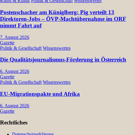
Kunst & Kultur
Politik & Gesellschaft
Wissenswertes
Postenschacher am Küniglberg: Pig verteilt 13
Direktoren-Jobs – ÖVP-Machtübernahme im ORF
nimmt Fahrt auf
7. August 2026
Gazette
Politik & Gesellschaft
Wissenswertes
Die Qualitätsjournalismus-Förderung in Österreich
6. August 2026
Gazette
Politik & Gesellschaft
Wissenswertes
EU-Migrationspakte und Afrika
6. August 2026
Gazette
Rechtliches
Datenschutzerklärung