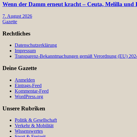
Wenn der Damm erneut kracht – Ceuta, Melilla und E
7. August 2026
Gazette
Rechtliches
Datenschutzerklärung
Impressum
Transparenz-Bekanntmachungen gemäß Verordnung (EU) 2024/
Deine Gazette
Anmelden
Eintrags-Feed
Kommentar-Feed
WordPress.org
Unsere Rubriken
Politik & Gesellschaft
Verkehr & Mobilität
Wissenswertes
Sport & Freizeit