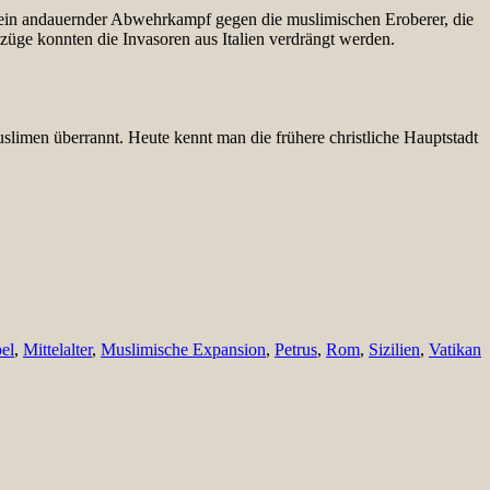
te ein andauernder Abwehrkampf gegen die muslimischen Eroberer, die
uzzüge konnten die Invasoren aus Italien verdrängt werden.
limen überrannt. Heute kennt man die frühere christliche Hauptstadt
el
,
Mittelalter
,
Muslimische Expansion
,
Petrus
,
Rom
,
Sizilien
,
Vatikan