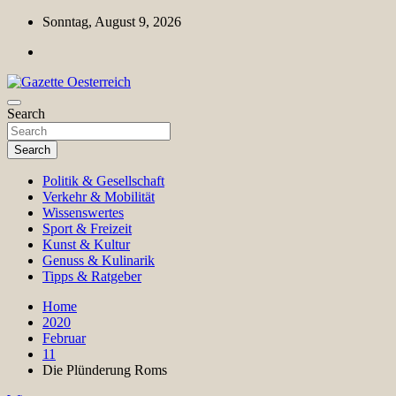
Skip
Sonntag, August 9, 2026
to
content
Magazin für Freizeit, Politik, Kultur & Wissenschaft
Search
Gazette Oesterreich
Search
Politik & Gesellschaft
Verkehr & Mobilität
Wissenswertes
Sport & Freizeit
Kunst & Kultur
Genuss & Kulinarik
Tipps & Ratgeber
Home
2020
Februar
11
Die Plünderung Roms