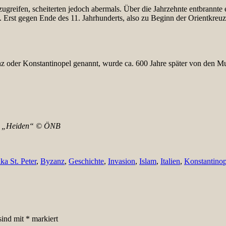
nzugreifen, scheiterten jedoch abermals. Über die Jahrzehnte entbrann
ten. Erst gegen Ende des 11. Jahrhunderts, also zu Beginn der Orientkre
 oder Konstantinopel genannt, wurde ca. 600 Jahre später von den Mus
und „Heiden“ © ÖNB
ika St. Peter
,
Byzanz
,
Geschichte
,
Invasion
,
Islam
,
Italien
,
Konstantinop
sind mit
*
markiert