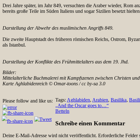
Drei Jahre später, im Jahr 849, versuchten die Araber wieder, Rom a
bereits große Teile im Süden Italiens und sogar Sizilien besetzt hiel
Darstellung der Abwehr des muslimischen Angriffs 849.
Die zweite Hauptstadt des früheren römischen Reichs, Ostrom, Byzanz
als Istanbul.
Darstellung der Konflikte des Frühmittelalters aus dem 19. Jhd.
Bilder:
Mittelalterliche Buchmalerei mit Kampfszenen zwischen Christen 
Karte Aghlabidenreich © Omar-toons / cc by-sa 3.0
Tags:
Aghlabiden
,
Arabien
,
Basilika
,
Basil
Please follow and like us:
Beitragsnavigation
„And the Oscar goes to…“
Betteln
Schreibe einen Kommentar
Deine E-Mail-Adresse wird nicht veröffentlicht.
Erforderliche Felder 