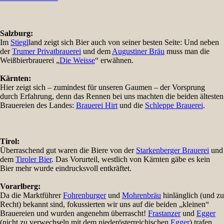
Salzburg:
Im
Stiegl
land zeigt sich Bier auch von seiner besten Seite: Und neben
der
Trumer Privatbrauerei
und dem
Augustiner Bräu
muss man die
Weißbierbrauerei „
Die Weisse
“ erwähnen.
Kärnten:
Hier zeigt sich – zumindest für unseren Gaumen – der Vorsprung
durch Erfahrung, denn das Rennen bei uns machten die beiden ältesten
Brauereien des Landes:
Brauerei Hirt
und die
Schleppe Brauerei
.
Tirol:
Überraschend gut waren die Biere von der
Starkenberger Brauerei
und
dem
Tiroler Bier
. Das Vorurteil, westlich von Kärnten gäbe es kein
Bier mehr wurde eindrucksvoll entkräftet.
Vorarlberg:
Da die Marktführer
Fohrenburger
und
Mohrenbräu
hinlänglich (und zu
Recht) bekannt sind, fokussierten wir uns auf die beiden „kleinen“
Brauereien und wurden angenehm überrascht!
Frastanzer
und
Egger
(nicht zu verwechseln mit dem niederösterreichischen
Egger
) trafen