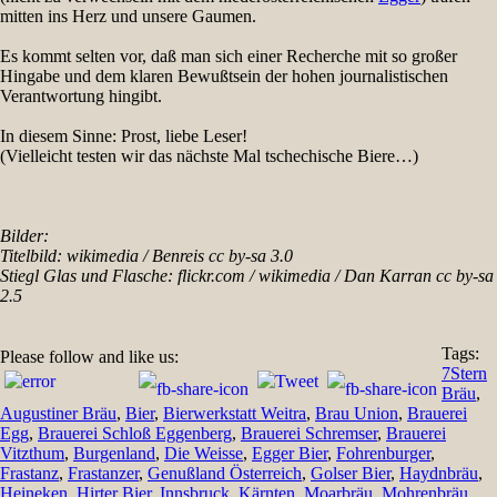
mitten ins Herz und unsere Gaumen.
Es kommt selten vor, daß man sich einer Recherche mit so großer
Hingabe und dem klaren Bewußtsein der hohen journalistischen
Verantwortung hingibt.
In diesem Sinne: Prost, liebe Leser!
(Vielleicht testen wir das nächste Mal tschechische Biere…)
Bilder:
Titelbild: wikimedia / Benreis cc by-sa 3.0
Stiegl Glas und Flasche: flickr.com / wikimedia / Dan Karran cc by-sa
2.5
Tags:
Please follow and like us:
7Stern
Bräu
,
Augustiner Bräu
,
Bier
,
Bierwerkstatt Weitra
,
Brau Union
,
Brauerei
Egg
,
Brauerei Schloß Eggenberg
,
Brauerei Schremser
,
Brauerei
Vitzthum
,
Burgenland
,
Die Weisse
,
Egger Bier
,
Fohrenburger
,
Frastanz
,
Frastanzer
,
Genußland Österreich
,
Golser Bier
,
Haydnbräu
,
Heineken
,
Hirter Bier
,
Innsbruck
,
Kärnten
,
Moarbräu
,
Mohrenbräu
,