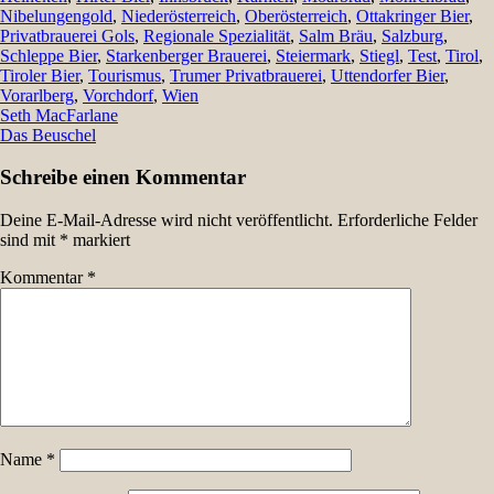
Nibelungengold
,
Niederösterreich
,
Oberösterreich
,
Ottakringer Bier
,
Privatbrauerei Gols
,
Regionale Spezialität
,
Salm Bräu
,
Salzburg
,
Schleppe Bier
,
Starkenberger Brauerei
,
Steiermark
,
Stiegl
,
Test
,
Tirol
,
Tiroler Bier
,
Tourismus
,
Trumer Privatbrauerei
,
Uttendorfer Bier
,
Vorarlberg
,
Vorchdorf
,
Wien
Beitragsnavigation
Seth MacFarlane
Das Beuschel
Schreibe einen Kommentar
Deine E-Mail-Adresse wird nicht veröffentlicht.
Erforderliche Felder
sind mit
*
markiert
Kommentar
*
Name
*