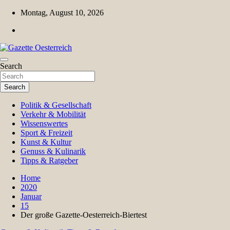
Skip
Montag, August 10, 2026
to
content
Magazin für Freizeit, Politik, Kultur & Wissenschaft
Search
Gazette Oesterreich
Search
Politik & Gesellschaft
Verkehr & Mobilität
Wissenswertes
Sport & Freizeit
Kunst & Kultur
Genuss & Kulinarik
Tipps & Ratgeber
Home
2020
Januar
15
Der große Gazette-Oesterreich-Biertest