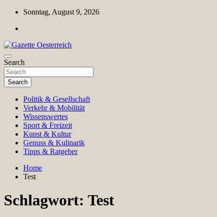
Skip
Sonntag, August 9, 2026
to
content
Magazin für Freizeit, Politik, Kultur & Wissenschaft
Search
Gazette Oesterreich
Search
Politik & Gesellschaft
Verkehr & Mobilität
Wissenswertes
Sport & Freizeit
Kunst & Kultur
Genuss & Kulinarik
Tipps & Ratgeber
Home
Test
Schlagwort:
Test