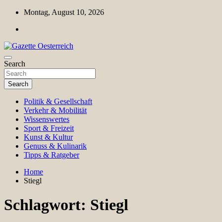
Skip
Montag, August 10, 2026
to
content
Magazin für Freizeit, Politik, Kultur & Wissenschaft
Search
Gazette Oesterreich
Search
Politik & Gesellschaft
Verkehr & Mobilität
Wissenswertes
Sport & Freizeit
Kunst & Kultur
Genuss & Kulinarik
Tipps & Ratgeber
Home
Stiegl
Schlagwort:
Stiegl