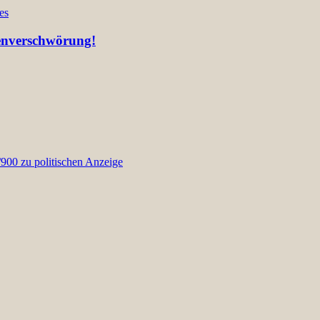
es
ienverschwörung!
00 zu politischen Anzeige