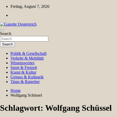
Skip
Freitag, August 7, 2026
to
content
Magazin für Freizeit, Politik, Kultur & Wissenschaft
Search
Gazette Oesterreich
Search
Politik & Gesellschaft
Verkehr & Mobilität
Wissenswertes
Sport & Freizeit
Kunst & Kultur
Genuss & Kulinarik
Tipps & Ratgeber
Home
Wolfgang Schüssel
Schlagwort:
Wolfgang Schüssel