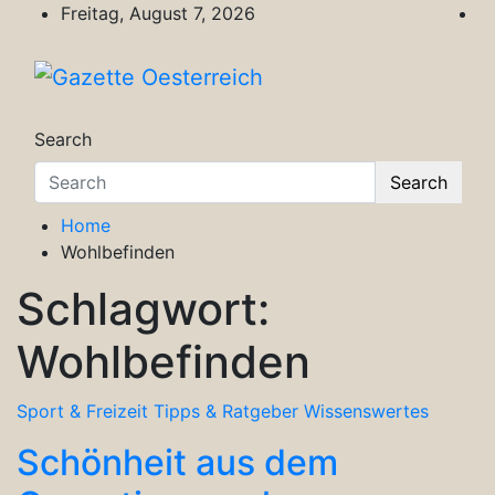
Skip
Freitag, August 7, 2026
to
content
Gazette Oesterreich
Magazin für Freizeit, Politik, Kultur & Wisse
Search
Search
Home
Wohlbefinden
Schlagwort:
Wohlbefinden
Sport & Freizeit
Tipps & Ratgeber
Wissenswertes
Schönheit aus dem