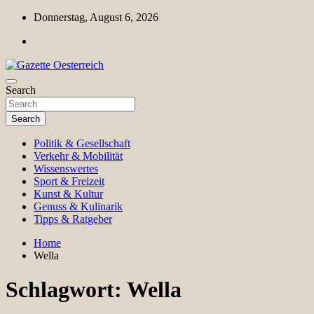
Skip
Donnerstag, August 6, 2026
to
content
Magazin für Freizeit, Politik, Kultur & Wissenschaft
Search
Gazette Oesterreich
Search
Politik & Gesellschaft
Verkehr & Mobilität
Wissenswertes
Sport & Freizeit
Kunst & Kultur
Genuss & Kulinarik
Tipps & Ratgeber
Home
Wella
Schlagwort:
Wella